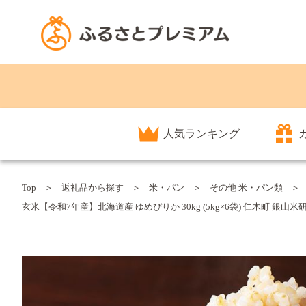
人気ランキング
Top
返礼品から探す
米・パン
その他 米・パン類
玄米【令和7年産】北海道産 ゆめぴりか 30kg (5kg×6袋) 仁木町 