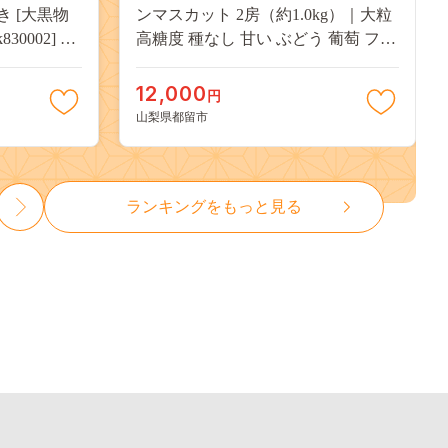
付き [大黒物
ンマスカット 2房（約1.0kg）｜大粒
30002] 不
高糖度 種なし 甘い ぶどう 葡萄 フル
 unagi
ーツ 果物 産地直送 贈答用 送料無料
焼き かば焼
JX003
12,000
円
13000
山梨県都留市
ランキングをもっと見る