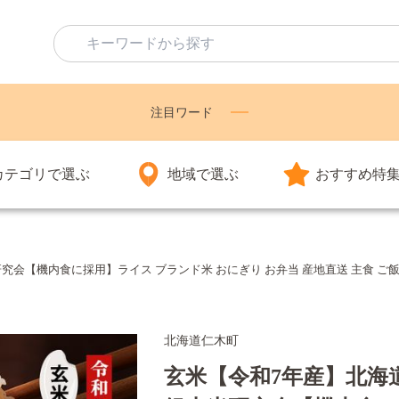
注目ワード
カテゴリで選ぶ
地域で選ぶ
おすすめ特
銀山米研究会【機内食に採用】ライス ブランド米 おにぎり お弁当 産地直送 主食 ご
北海道仁木町
玄米【令和7年産】北海道産 