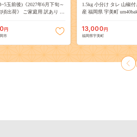
(3~5玉前後)《2027年6月下旬～
1.5kg 小分け タレ 山椒
旬頃出荷》 ご家庭用 訳あり 白
産 福岡県 宇美町 um40bak8
山 はくとう スイーツ フルーツ
揃い 規格外 家庭用 鰻 ウナギ
デザート 旬 モモ もも 先行予約
うなぎ蒲焼 鰻蒲焼き 蒲
00
13,000
円
円
料 果物 岡山県 笠岡市 清水白
き 真空パック 個包装 冷凍 
岡市
福岡県宇美町
 白麗 クール便---
13000円
a_zsy_419_100---