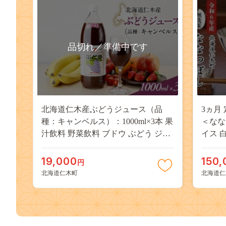
品切れ／準備中です
北海道仁木産ぶどうジュース（品
3ヵ月
種：キャンベルス）：1000ml×3本 果
＜ななつ
汁飲料 野菜飲料 ブドウ ぶどう ジュ
イス 
ース[JA新おたる]
お弁当
朝ごは
19,000
150,
円
社 松
北海道仁木町
北海道仁