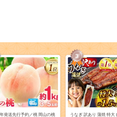
3
27年発送先行予約／桃 岡山の桃
うなぎ 訳あり 蒲焼 特大 