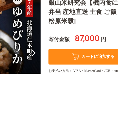
銀山米研究会【機内食に
弁当 産地直送 主食 ご
松原米穀]
87,000
寄付金額
円
カートに追加する
お支払い方法： VISA・MasterCard・JCB・America