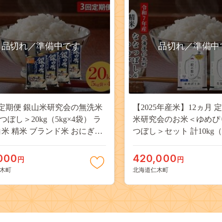
品切れ／準備中です
品切れ／準備中
 定期便 銀山米研究会の無洗米
【2025年産米】12ヵ月 
ぼし＞20kg（5kg×4袋） ラ
米研究会のお米＜ゆめぴ
白米 精米 ブランド米 おにぎり
つぼし＞セット 計10kg（
 北海道産 産地直送 ご飯 時短
ずつ） ご飯 ライス 白米
ん 夜ごはん 昼ごはん [株式会
ド米 おにぎり 弁当 北海
000
420,000
円
円
原米穀]
送 時短 [株式会社 松原米
木町
北海道仁木町