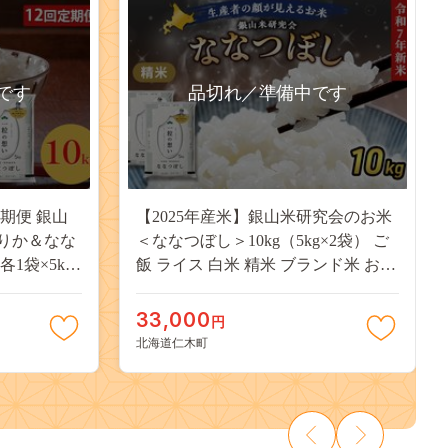
です
品切れ／準備中です
定期便 銀山
【2025年産米】銀山米研究会のお米
りか＆なな
＜ななつぼし＞10kg（5kg×2袋） ご
各1袋×5kg
飯 ライス 白米 精米 ブランド米 おに
 精米 ブラン
ぎり お弁当 北海道産 産地直送 主食
道産 産地直
ご飯 朝ごはん 昼ごはん 夜ごはん [株
33,000
円
穀]
式会社 松原米穀]
北海道仁木町