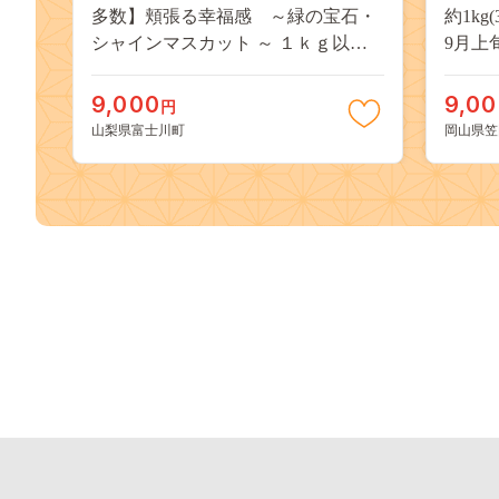
多数】頬張る幸福感 ～緑の宝石・
約1kg
シャインマスカット ～ １ｋｇ以上
9月上
（２～３房） フルーツ 山梨県産 果
桃 岡
物 くだもの シャイン マスカット ぶ
果物 
9,000
9,0
円
どう ブドウ 葡萄 大粒 種なし 先行予
送料無
山梨県富士川町
岡山県笠
約 富士川町 10000円 一万円 9000円
桃 白鳳
九千円
kasaok