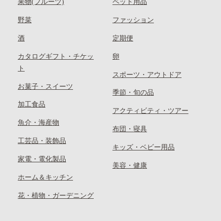
果物(フルーツ)
ペット用品
野菜
ファッション
酒
定期便
カタログギフト・チケッ
卵
ト
スポーツ・アウトドア
お菓子・スイーツ
季節・旬の品
加工食品
アクティビティ・ツアー
魚介・海産物
布団・寝具
工芸品・装飾品
キッズ・ベビー用品
家電・電化製品
美容・健康
ホーム＆キッチン
花・植物・ガーデニング