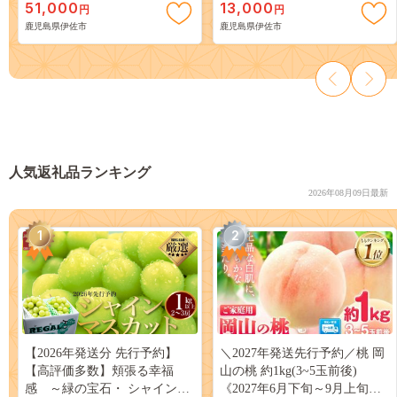
51,000
13,000
円
円
さい！【プラン・ビー】
牛肉 国産 贈り物 冷凍 冷凍便
鹿児島県伊佐市
鹿児島県伊佐市
【お肉の直売所 伊佐店】
人気返礼品ランキング
2026年08月09日最新
1
2
【2026年発送分 先行予約】
＼2027年発送先行予約／桃 岡
【高評価多数】頬張る幸福
山の桃 約1kg(3~5玉前後)
感 ～緑の宝石・ シャインマ
《2027年6月下旬～9月上旬頃