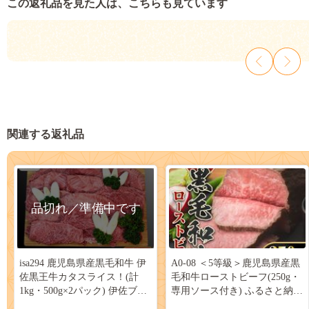
この返礼品を見た人は、こちらも見ています
関連する返礼品
品切れ／準備中です
isa294 鹿児島県産黒毛和牛 伊
A0-08 ＜5等級＞鹿児島県産黒
佐黒王牛カタスライス！(計
毛和牛ローストビーフ(250g・
1kg・500g×2パック) 伊佐ブラ
専用ソース付き) ふるさと納税
ンド牛の極上の味をご堪能下
伊佐市 特産品 鹿児島 九州産