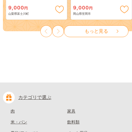
スカット ～ １ｋｇ以上（２～
出荷》 ご家庭用 訳あり 白桃
9,000
9,000
円
円
３房） フルーツ 山梨県産 果
岡山 はくとう スイーツ フル
山梨県富士川町
岡山県笠岡市
物 くだもの シャイン マスカ
ーツ 果物 デザート 旬 モモ も
ット ぶどう ブドウ 葡萄 大粒
も 先行予約 送料無料 果物 岡
種なし 先行予約 富士川町
山県 笠岡市 清水白桃 白鳳 白
もっと見る
10000円 一万円 9000円 九千円
麗 クール便---
kasaoka_zsy_419_100---
カテゴリで選ぶ
肉
家具
米・パン
飲料類