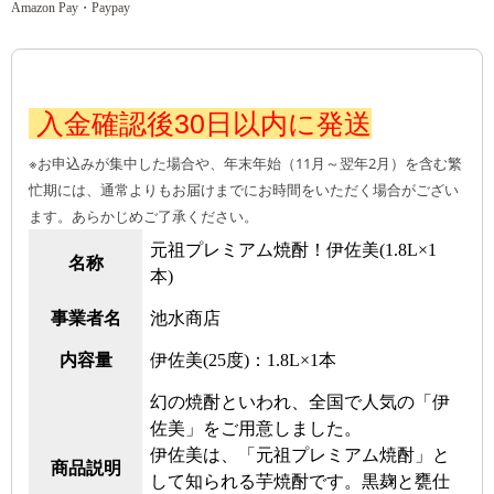
Amazon Pay・Paypay
入金確認後30日以内に発送
※お申込みが集中した場合や、年末年始（11月～翌年2月）を含む繁
忙期には、通常よりもお届けまでにお時間をいただく場合がござい
ます。あらかじめご了承ください。
元祖プレミアム焼酎！伊佐美(1.8L×1
名称
本)
事業者名
池水商店
内容量
伊佐美(25度)：1.8L×1本
幻の焼酎といわれ、全国で人気の「伊
佐美」をご用意しました。
伊佐美は、「元祖プレミアム焼酎」と
商品説明
して知られる芋焼酎です。黒麹と甕仕