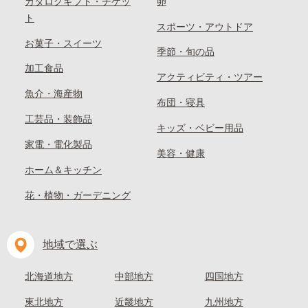
カタログギフト・チケッ
卵
ト
スポーツ・アウトドア
お菓子・スイーツ
季節・旬の品
加工食品
アクティビティ・ツアー
魚介・海産物
布団・寝具
工芸品・装飾品
キッズ・ベビー用品
家電・電化製品
美容・健康
ホーム＆キッチン
花・植物・ガーデニング
地域で選ぶ
北海道地方
中部地方
四国地方
東北地方
近畿地方
九州地方