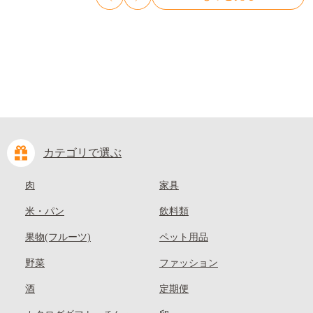
kasaoka_zsy_419_100---
カテゴリで選ぶ
肉
家具
米・パン
飲料類
果物(フルーツ)
ペット用品
野菜
ファッション
酒
定期便