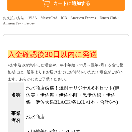
カートに追加する
お支払い方法： VISA・MasterCard・JCB・American Express・Diners Club・
Amazon Pay・Paypay
入金確認後30日以内に発送
※お申込みが集中した場合や、年末年始（11月～翌年2月）を含む繁
忙期には、通常よりもお届けまでにお時間をいただく場合がござい
ます。あらかじめご了承ください。
池水商店厳選！焼酎オリジナル6本セット(伊
名称
佐美・伊佐舞・伊佐小町・黒伊佐錦・伊佐
錦・伊佐大泉BLACK/各1.8L×1本・合計6本)
事業
池水商店
者名
・伊佐美(25度)：1.8L×1本