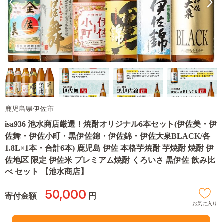
鹿児島県伊佐市
isa936 池水商店厳選！焼酎オリジナル6本セット(伊佐美・伊
佐舞・伊佐小町・黒伊佐錦・伊佐錦・伊佐大泉BLACK/各
1.8L×1本・合計6本) 鹿児島 伊佐 本格芋焼酎 芋焼酎 焼酎 伊
佐地区 限定 伊佐米 プレミアム焼酎 くろいさ 黒伊佐 飲み比
べ セット 【池水商店】
50,000
寄付金額
円
お気に入り