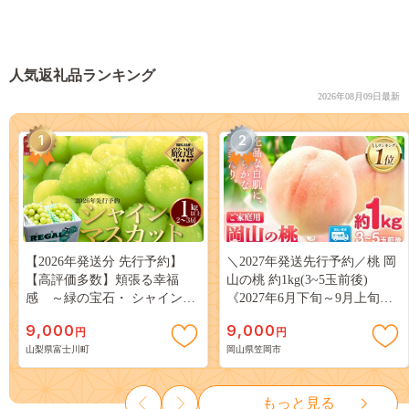
人気返礼品ランキング
2026年08月09日最新
1
2
【2026年発送分 先行予約】
＼2027年発送先行予約／桃 岡
【高評価多数】頬張る幸福
山の桃 約1kg(3~5玉前後)
感 ～緑の宝石・ シャインマ
《2027年6月下旬～9月上旬頃
スカット ～ １ｋｇ以上（２～
出荷》 ご家庭用 訳あり 白桃
9,000
9,000
円
円
３房） フルーツ 山梨県産 果
岡山 はくとう スイーツ フル
山梨県富士川町
岡山県笠岡市
物 くだもの シャイン マスカ
ーツ 果物 デザート 旬 モモ も
ット ぶどう ブドウ 葡萄 大粒
も 先行予約 送料無料 果物 岡
種なし 先行予約 富士川町
山県 笠岡市 清水白桃 白鳳 白
もっと見る
10000円 一万円 9000円 九千円
麗 クール便---