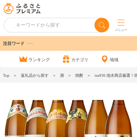
メニュー
注目ワード
ランキング
カテゴリ
地域
Top
返礼品から探す
酒
焼酎
isa936 池水商店厳