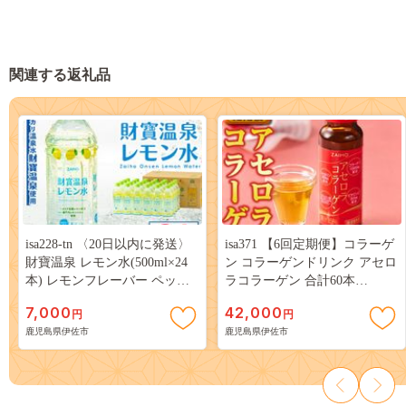
関連する返礼品
isa228-tn 〈20日以内に発送〉
isa371 【6回定期便】コラーゲ
財寶温泉 レモン水(500ml×24
ン コラーゲンドリンク アセロ
本) レモンフレーバー ペット
ラコラーゲン 合計60本
ボトル カロリーオフ 天然アル
(50ml×10本 / 6回配送) グルコ
7,000
42,000
円
円
カリ温泉水 使用 レモン 果汁
サミン シトルリン コエンザイ
鹿児島県伊佐市
鹿児島県伊佐市
エキス使用 鹿児島県 伊佐市
ムQ10 ヒアルロン酸 ビタミン
で製造 甘さ控えめ 水分補給
C 配合! 国産 アセロラを使用
【財宝】
美容のための コラーゲン飲料
ドリンク 【財宝】