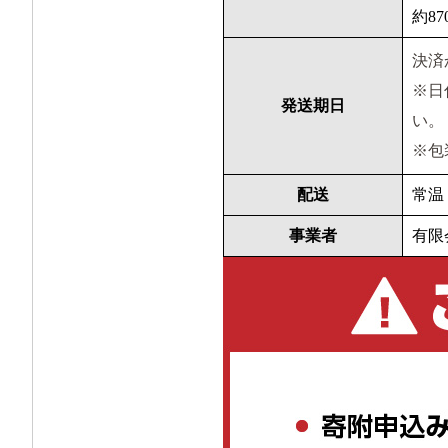
約87
決済
※日
発送期日
い。
※包
配送
常温
事業者
有限会