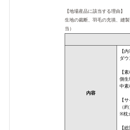
【地場産品に該当する理由】
生地の裁断、羽毛の充填、縫製
当）
【内
ダウ
【素
側生
中素
内容
【サ
（約）
※枕
【総