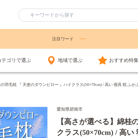
注目ワード
カテゴリで選ぶ
地域で選ぶ
おすすめ特
毛枕 『 天使のダウンピロー 』ハイクラス(50×70cm) / 高い 寝具 枕 ふかふ
愛知県碧南市
【高さが選べる】綿桂の
クラス(50×70cm) / 