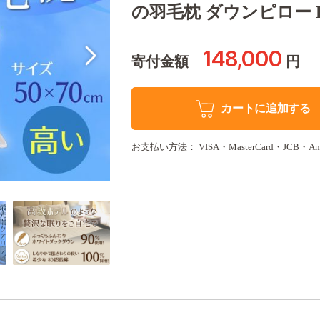
の羽毛枕 ダウンピロー H1
148,000
寄付金額
円
カートに追加する
お支払い方法： VISA・MasterCard・JCB・Amer