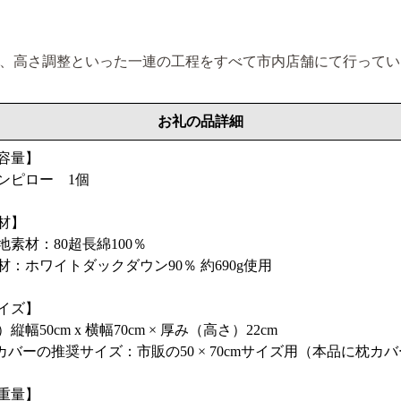
、高さ調整といった一連の工程をすべて市内店舗にて行ってい
お礼の品詳細
容量】
ンピロー 1個
材】
地素材：80超長綿100％
材：ホワイトダックダウン90％ 約690g使用
イズ】
縦幅50cm x 横幅70cm × 厚み（高さ）22cm
カバーの推奨サイズ：市販の50 × 70cmサイズ用（本品に枕
重量】