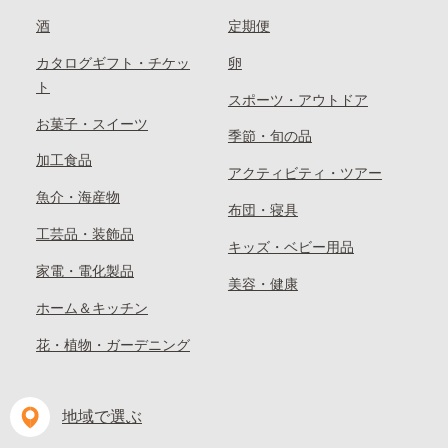
酒
定期便
カタログギフト・チケッ
卵
ト
スポーツ・アウトドア
お菓子・スイーツ
季節・旬の品
加工食品
アクティビティ・ツアー
魚介・海産物
布団・寝具
工芸品・装飾品
キッズ・ベビー用品
家電・電化製品
美容・健康
ホーム＆キッチン
花・植物・ガーデニング
地域で選ぶ