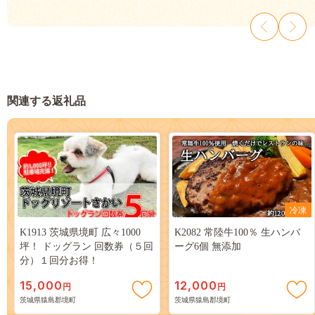
関連する返礼品
冷凍
K1913 茨城県境町 広々1000
K2082 常陸牛100％ 生ハンバ
坪！ ドッグラン 回数券（５回
ーグ6個 無添加
分）１回分お得！
15,000
12,000
円
円
茨城県猿島郡境町
茨城県猿島郡境町