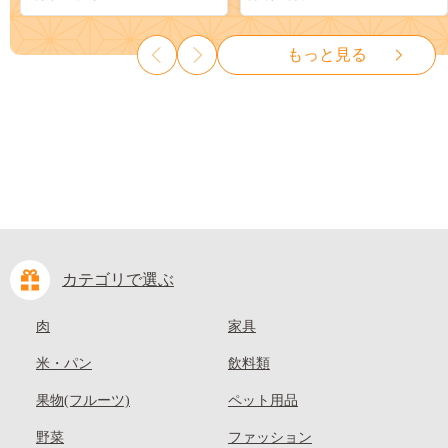
ット ぶどう ブドウ 葡萄 大粒
も 先行予約 送料無料 果物 岡
種なし 先行予約 富士川町
山県 笠岡市 清水白桃 白鳳 白
もっと見る
10000円 一万円 9000円 九千円
麗 クール便---
kasaoka_zsy_419_100---
カテゴリで選ぶ
肉
家具
米・パン
飲料類
果物(フルーツ)
ペット用品
野菜
ファッション