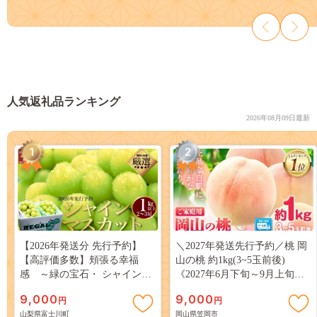
人気返礼品ランキング
2026年08月09日最新
1
2
【2026年発送分 先行予約】
＼2027年発送先行予約／桃 岡
【高評価多数】頬張る幸福
山の桃 約1kg(3~5玉前後)
感 ～緑の宝石・ シャインマ
《2027年6月下旬～9月上旬頃
スカット ～ １ｋｇ以上（２～
出荷》 ご家庭用 訳あり 白桃
9,000
9,000
円
円
３房） フルーツ 山梨県産 果
岡山 はくとう スイーツ フル
山梨県富士川町
岡山県笠岡市
物 くだもの シャイン マスカ
ーツ 果物 デザート 旬 モモ も