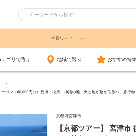
注目ワード
カテゴリで選ぶ
地域で選ぶ
おすすめ特
券
（60,000円分）碧海・松風・神話の地、天と地が繋がる旅へ。旅行券 宿泊券 飲食
京都府宮津市
【京都ツアー】 宮津市