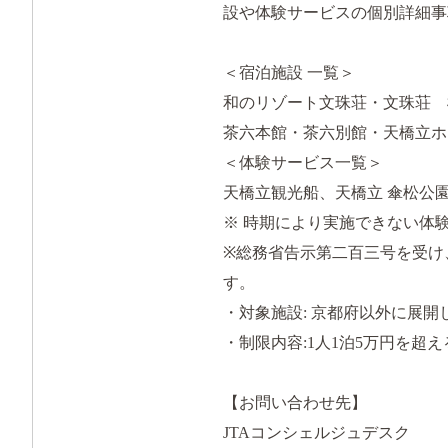
設や体験サービスの個別詳細事
＜宿泊施設 一覧＞
和のリゾート文珠荘・文珠荘 
茶六本館・茶六別館・天橋立ホ
＜体験サービス一覧＞
天橋立観光船、天橋立 傘松公
※ 時期により実施できない
※総務省告示第二百三号を受け、
す。
・対象施設: 京都府以外に展
・制限内容:1人1泊5万円を超
【お問い合わせ先】
JTAコンシェルジュデスク