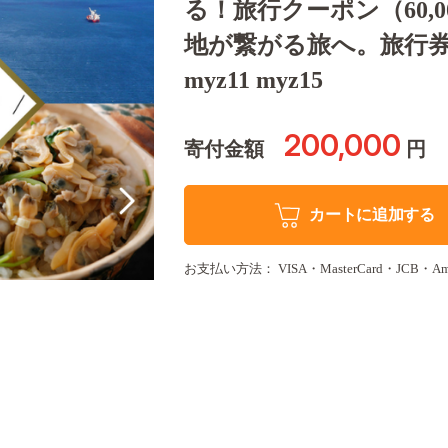
る！旅行クーポン（60,
地が繋がる旅へ。旅行券 
myz11 myz15
200,000
寄付金額
円
カートに追加する
お支払い方法： VISA・MasterCard・JCB・Americ