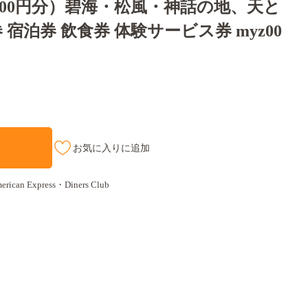
000円分）碧海・松風・神話の地、天と
宿泊券 飲食券 体験サービス券 myz00
お気に入りに追加
an Express・Diners Club