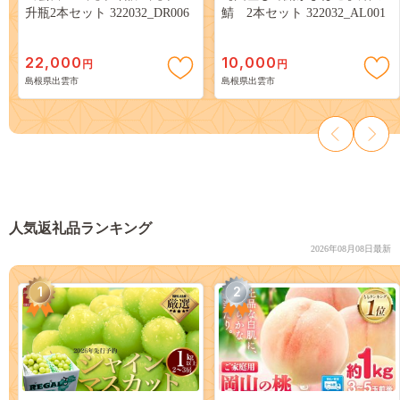
升瓶2本セット 322032_DR006
鯖 2本セット 322032_AL001
22,000
10,000
円
円
島根県出雲市
島根県出雲市
人気返礼品ランキング
2026年08月08日最新
1
2