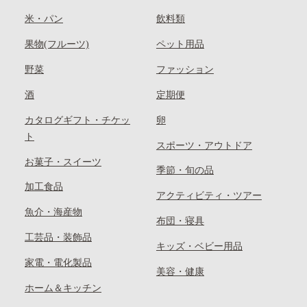
米・パン
飲料類
果物(フルーツ)
ペット用品
野菜
ファッション
酒
定期便
カタログギフト・チケッ
卵
ト
スポーツ・アウトドア
お菓子・スイーツ
季節・旬の品
加工食品
アクティビティ・ツアー
魚介・海産物
布団・寝具
工芸品・装飾品
キッズ・ベビー用品
家電・電化製品
美容・健康
ホーム＆キッチン