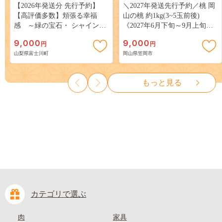
【2026年発送分 先行予約】
＼2027年発送先行予約／桃 岡
【高評価多数】頬張る幸福
山の桃 約1kg(3~5玉前後)
感 ～緑の宝石・ シャインマ
《2027年6月下旬～9月上旬頃
スカット ～ １ｋｇ以上（２～
出荷》 ご家庭用 訳あり 白桃
9,000
9,000
円
円
３房） フルーツ 山梨県産 果
岡山 はくとう スイーツ フル
山梨県富士川町
岡山県笠岡市
物 くだもの シャイン マスカ
ーツ 果物 デザート 旬 モモ も
ット ぶどう ブドウ 葡萄 大粒
も 先行予約 送料無料 果物 岡
種なし 先行予約 富士川町
山県 笠岡市 清水白桃 白鳳 白
もっと見る
10000円 一万円 9000円 九千円
麗 クール便---
kasaoka_zsy_419_100---
カテゴリで選ぶ
肉
家具