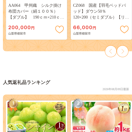
AA064 甲州織 シルク掛け
CZ068 国産【羽毛ベッドパ
布団カバー（絹１００％）
ッド】ダウン50％
【ダブル】 190ｃｍ×210ｃ
120×200（セミダブル）【リユ
ｍ 日本製
ース羽毛】
200,000
66,000
円
円
山梨県都留市
山梨県都留市
人気返礼品ランキング
2026年08月09日最新
1
2