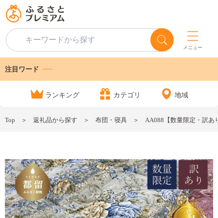
メニュー
注目ワード
ランキング
カテゴリ
地域
Top
返礼品から探す
布団・寝具
AA088【数量限定・訳