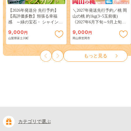
【2026年発送分 先行予約】
＼2027年発送先行予約／桃 岡
【高評価多数】頬張る幸福
山の桃 約1kg(3~5玉前後)
感 ～緑の宝石・ シャインマ
《2027年6月下旬～9月上旬頃
スカット ～ １ｋｇ以上（２～
出荷》 ご家庭用 訳あり 白桃
9,000
9,000
円
円
３房） フルーツ 山梨県産 果
岡山 はくとう スイーツ フル
山梨県富士川町
岡山県笠岡市
物 くだもの シャイン マスカ
ーツ 果物 デザート 旬 モモ も
ット ぶどう ブドウ 葡萄 大粒
も 先行予約 送料無料 果物 岡
種なし 先行予約 富士川町
山県 笠岡市 清水白桃 白鳳 白
もっと見る
10000円 一万円 9000円 九千円
麗 クール便---
kasaoka_zsy_419_100---
カテゴリで選ぶ