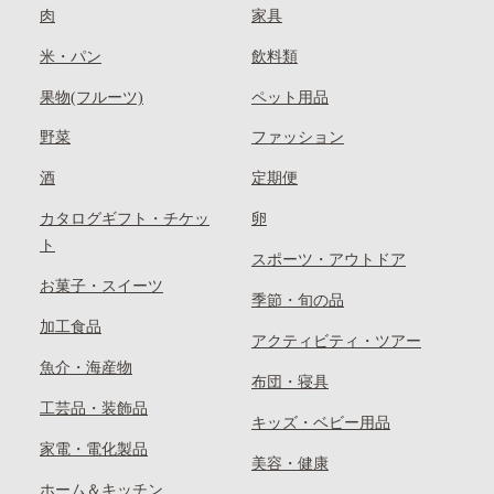
肉
家具
米・パン
飲料類
果物(フルーツ)
ペット用品
野菜
ファッション
酒
定期便
カタログギフト・チケッ
卵
ト
スポーツ・アウトドア
お菓子・スイーツ
季節・旬の品
加工食品
アクティビティ・ツアー
魚介・海産物
布団・寝具
工芸品・装飾品
キッズ・ベビー用品
家電・電化製品
美容・健康
ホーム＆キッチン