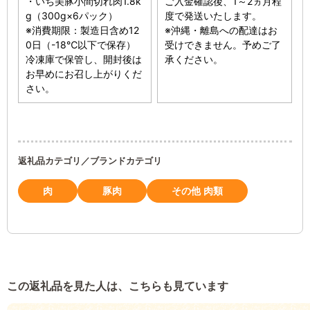
・いち美豚小間切れ肉1.8k
ご入金確認後、1～2ヵ月程
g（300g×6パック）
度で発送いたします。
※消費期限：製造日含め12
※沖縄・離島への配達はお
0日（-18℃以下で保存）
受けできません。予めご了
冷凍庫で保管し、開封後は
承ください。
お早めにお召し上がりくだ
さい。
返礼品カテゴリ／ブランドカテゴリ
肉
豚肉
その他 肉類
この返礼品を見た人は、こちらも見ています