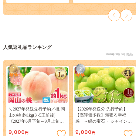
人気返礼品ランキング
2026年08月06日最新
1
2
＼2027年発送先行予約／桃 岡
【2026年発送分 先行予約】
山の桃 約1kg(3~5玉前後)
【高評価多数】頬張る幸福
《2027年6月下旬～9月上旬頃
感 ～緑の宝石・ シャインマ
出荷》 ご家庭用 訳あり 白桃
スカット ～ １ｋｇ以上（２～
9,000
9,000
円
円
岡山 はくとう スイーツ フル
３房） フルーツ 山梨県産 果