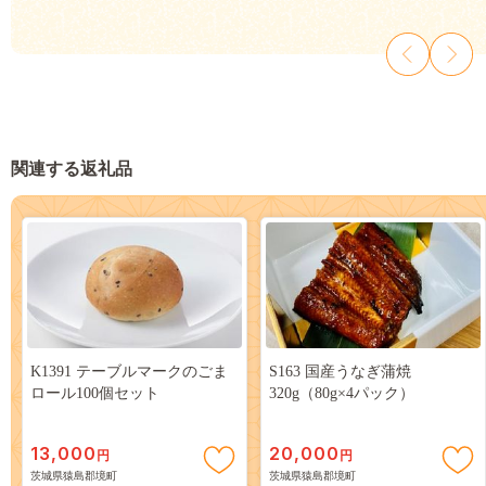
関連する返礼品
K1391 テーブルマークのごま
S163 国産うなぎ蒲焼
ロール100個セット
320g（80g×4パック）
13,000
20,000
円
円
茨城県猿島郡境町
茨城県猿島郡境町