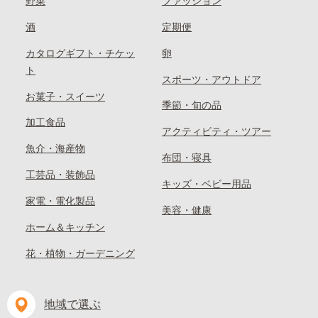
野菜
ファッション
酒
定期便
カタログギフト・チケッ
卵
ト
スポーツ・アウトドア
お菓子・スイーツ
季節・旬の品
加工食品
アクティビティ・ツアー
魚介・海産物
布団・寝具
工芸品・装飾品
キッズ・ベビー用品
家電・電化製品
美容・健康
ホーム＆キッチン
花・植物・ガーデニング
地域で選ぶ