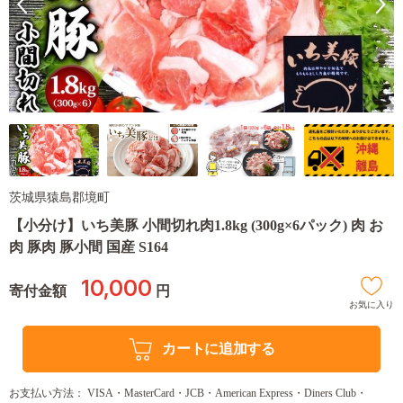
茨城県猿島郡境町
【小分け】いち美豚 小間切れ肉1.8kg (300g×6パック) 肉 お
肉 豚肉 豚小間 国産 S164
10,000
寄付金額
円
お気に入り
カートに追加する
お支払い方法： VISA・MasterCard・JCB・American Express・Diners Club・