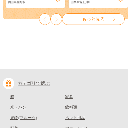
岡山県笠岡市
山梨県富士川町
ーツ 果物 デザート 旬 モモ も
物 くだもの シャイン マスカ
も 先行予約 送料無料 果物 岡
ット ぶどう ブドウ 葡萄 大粒
山県 笠岡市 清水白桃 白鳳 白
種なし 先行予約 富士川町
もっと見る
麗 クール便---
10000円 一万円 9000円 九千円
kasaoka_zsy_419_100---
カテゴリで選ぶ
肉
家具
米・パン
飲料類
果物(フルーツ)
ペット用品