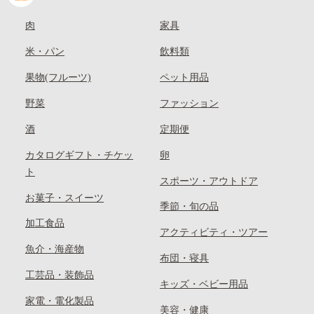
肉
家具
米・パン
飲料類
果物(フルーツ)
ペット用品
野菜
ファッション
酒
定期便
カタログギフト・チケッ
卵
ト
スポーツ・アウトドア
お菓子・スイーツ
季節・旬の品
加工食品
アクティビティ・ツアー
魚介・海産物
布団・寝具
工芸品・装飾品
キッズ・ベビー用品
家電・電化製品
美容・健康