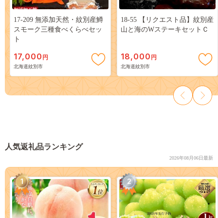
17-209 無添加天然・紋別産鱒
18-55 【リクエスト品】紋別産
スモーク三種食べくらべセッ
山と海のWステーキセットＣ
ト
17,000
18,000
円
円
北海道紋別市
北海道紋別市
人気返礼品ランキング
2026年08月06日最新
1
2