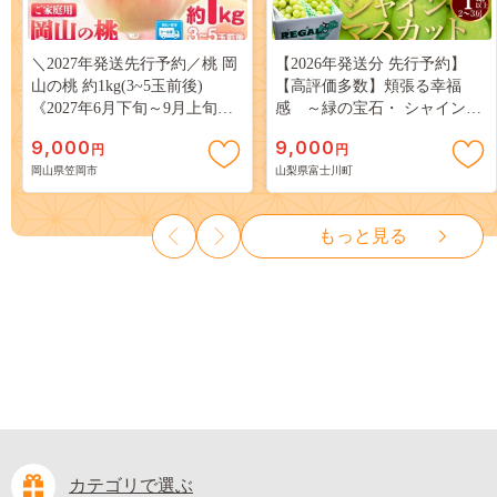
＼2027年発送先行予約／桃 岡
【2026年発送分 先行予約】
山の桃 約1kg(3~5玉前後)
【高評価多数】頬張る幸福
《2027年6月下旬～9月上旬頃
感 ～緑の宝石・ シャインマ
出荷》 ご家庭用 訳あり 白桃
スカット ～ １ｋｇ以上（２～
9,000
9,000
円
円
岡山 はくとう スイーツ フル
３房） フルーツ 山梨県産 果
岡山県笠岡市
山梨県富士川町
ーツ 果物 デザート 旬 モモ も
物 くだもの シャイン マスカ
も 先行予約 送料無料 果物 岡
ット ぶどう ブドウ 葡萄 大粒
山県 笠岡市 清水白桃 白鳳 白
種なし 先行予約 富士川町
もっと見る
麗 クール便---
10000円 一万円 9000円 九千円
kasaoka_zsy_419_100---
カテゴリで選ぶ