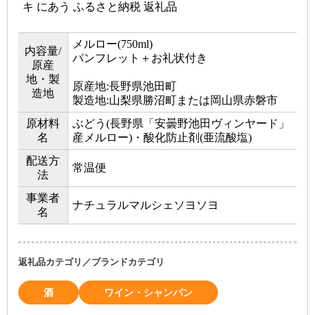
キ にあう ふるさと納税 返礼品
メルロー(750ml)
内容量/
パンフレット＋お礼状付き
原産
地・製
原産地:長野県池田町
造地
製造地:山梨県勝沼町または岡山県赤磐市
原材料
ぶどう(長野県「安曇野池田ヴィンヤード」
名
産メルロー)・酸化防止剤(亜流酸塩)
配送方
常温便
法
事業者
ナチュラルマルシェソヨソヨ
名
返礼品カテゴリ／ブランドカテゴリ
酒
ワイン・シャンパン