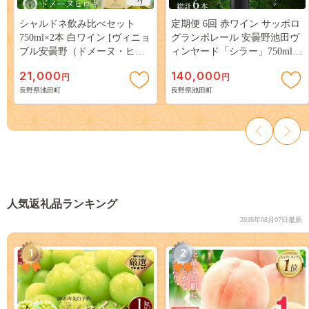
シャルドネ飲み比べセット
定期便 6回 赤ワイン サッポロ
750ml×2本 白ワイン [ヴィニョ
グランポレール 安曇野池田ヴ
ブル安曇野（ドメーヌ・ヒロ
ィンヤード「シラー」750ml
キ） 長野県 池田町 48110094]
総計 6本 [ナチュラルマルシェ
21,000
140,000
円
円
白ワイン お酒 酒
ソヨソヨ 長野県 池田町
長野県池田町
長野県池田町
48110856] 赤 ワイン わいん 赤
わいん フルボディ 濃厚 凝縮
お酒 酒 ふるさと納税
人気返礼品ランキング
2026年08月07日最新
1
2