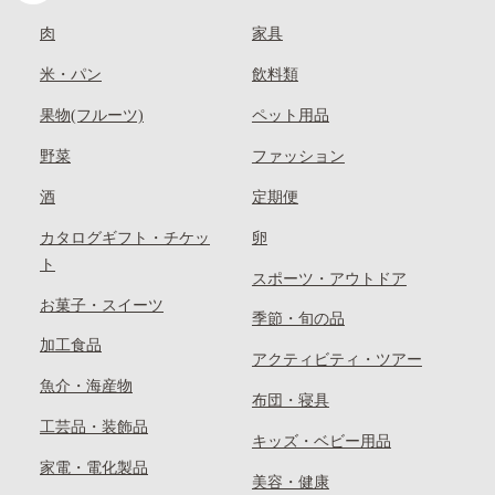
肉
家具
米・パン
飲料類
果物(フルーツ)
ペット用品
野菜
ファッション
酒
定期便
カタログギフト・チケッ
卵
ト
スポーツ・アウトドア
お菓子・スイーツ
季節・旬の品
加工食品
アクティビティ・ツアー
魚介・海産物
布団・寝具
工芸品・装飾品
キッズ・ベビー用品
家電・電化製品
美容・健康