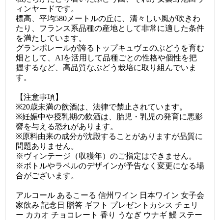
ィンヤードです。
標高、平均580メートルの丘に、清々しい風が吹きわ
たり、フランス系品種の産地として非常に適した条件
を満たしています。
グランポレールが誇るトップキュヴェのぶどうを育む
畑として、AIを活用して品種ごとの性格や個性を把
握するなど、高品質なぶどう栽培に取り組んでいま
す。
【注意事項】
※20歳未満の飲酒は、法律で禁止されています。
※妊娠中や授乳期の飲酒は、胎児・乳児の発育に悪影
響を与える恐れがあります。
※原料由来の成分が沈殿することがありますが品質に
問題ありません。
※ヴィンテージ（収穫年）のご指定はできません。
※ボトルやラベルのデザインが予告なく変更になる場
合がございます。
アルコール あるこーる 信州ワイン 日本ワイン 女子会
家飲み 記念日 贈答 ギフト プレゼントカシス チェリ
ー カカオ チョコレート 香り うなぎ ウナギ 鰻 ステー