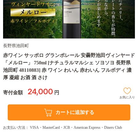
長野県池田町
赤ワイン サッポロ グランポレール 安曇野池田ヴィンヤード
「メルロー」 750ml [ナチュラルマルシェ ソヨソヨ 長野県
池田町 48110883] 赤 ワイン わいん 赤わいん フルボディ 濃
厚 凝縮 お酒 酒 さけ
24,000
寄付金額
円
お気に入り
カートに追加する
お支払い方法： VISA・MasterCard・JCB・American Express・Diners Club