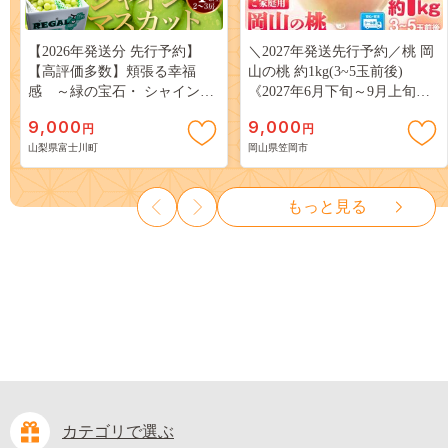
【2026年発送分 先行予約】
＼2027年発送先行予約／桃 岡
【高評価多数】頬張る幸福
山の桃 約1kg(3~5玉前後)
感 ～緑の宝石・ シャインマ
《2027年6月下旬～9月上旬頃
スカット ～ １ｋｇ以上（２～
出荷》 ご家庭用 訳あり 白桃
9,000
9,000
円
円
３房） フルーツ 山梨県産 果
岡山 はくとう スイーツ フル
山梨県富士川町
岡山県笠岡市
物 くだもの シャイン マスカ
ーツ 果物 デザート 旬 モモ も
ット ぶどう ブドウ 葡萄 大粒
も 先行予約 送料無料 果物 岡
種なし 先行予約 富士川町
山県 笠岡市 清水白桃 白鳳 白
もっと見る
10000円 一万円 9000円 九千円
麗 クール便---
kasaoka_zsy_419_100---
カテゴリで選ぶ