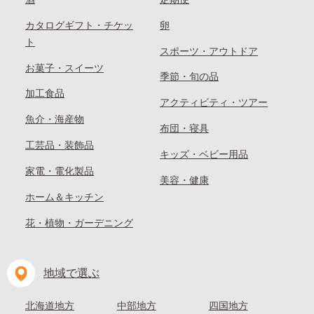
カタログギフト・チケッ
卵
ト
スポーツ・アウトドア
お菓子・スイーツ
季節・旬の品
加工食品
アクティビティ・ツアー
魚介・海産物
布団・寝具
工芸品・装飾品
キッズ・ベビー用品
家電・電化製品
美容・健康
ホーム＆キッチン
花・植物・ガーデニング
地域で選ぶ
北海道地方
中部地方
四国地方