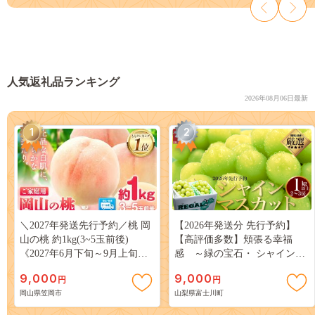
人気返礼品ランキング
2026年08月06日最新
1
2
＼2027年発送先行予約／桃 岡
【2026年発送分 先行予約】
山の桃 約1kg(3~5玉前後)
【高評価多数】頬張る幸福
《2027年6月下旬～9月上旬頃
感 ～緑の宝石・ シャインマ
出荷》 ご家庭用 訳あり 白桃
スカット ～ １ｋｇ以上（２～
9,000
9,000
円
円
岡山 はくとう スイーツ フル
３房） フルーツ 山梨県産 果
岡山県笠岡市
山梨県富士川町
ーツ 果物 デザート 旬 モモ も
物 くだもの シャイン マスカ
も 先行予約 送料無料 果物 岡
ット ぶどう ブドウ 葡萄 大粒