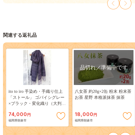
関連する返礼品
品切れ／準備中です
ito to iro 手染め・手織り仕上
八女茶 約20g×2缶 粉末 粉末茶
「ストール」 ゴバイシグレー
お茶 星野 本格派抹茶 抹茶
×ブラック・変化織り（大判）
B 冬物 ファッション小物
74,000
18,000
円
円
福岡県朝倉市
福岡県朝倉市