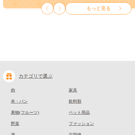
山県 笠岡市 清水白桃 白鳳 白
種なし 先行予約 富士川町
もっと見る
麗 クール便---
10000円 一万円 9000円 九千円
kasaoka_zsy_419_100---
カテゴリで選ぶ
肉
家具
米・パン
飲料類
果物(フルーツ)
ペット用品
野菜
ファッション
酒
定期便