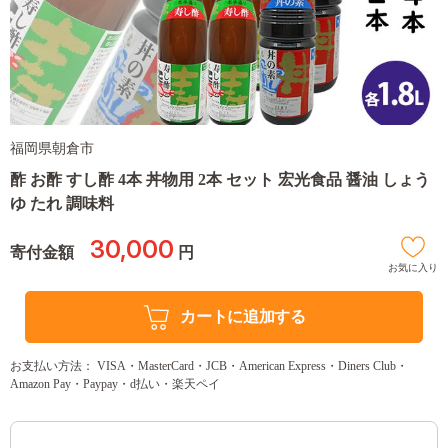
福岡県朝倉市
酢 お酢 すし酢 4本 丼物用 2本 セット 宏光食品 醤油 しょう
ゆ たれ 調味料
30,000
寄付金額
円
お気に入り
カートに追加する
お支払い方法： VISA・MasterCard・JCB・American Express・Diners Club・
Amazon Pay・Paypay・d払い・楽天ペイ