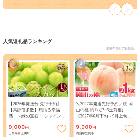
人気返礼品ランキング
2026年08月07日最新
1
2
【2026年発送分 先行予約】
＼2027年発送先行予約／桃 岡
【高評価多数】頬張る幸福
山の桃 約1kg(3~5玉前後)
感 ～緑の宝石・ シャインマ
《2027年6月下旬～9月上旬頃
スカット ～ １ｋｇ以上（２～
出荷》 ご家庭用 訳あり 白桃
9,000
9,000
円
円
３房） フルーツ 山梨県産 果
岡山 はくとう スイーツ フル
山梨県富士川町
岡山県笠岡市
物 くだもの シャイン マスカ
ーツ 果物 デザート 旬 モモ も