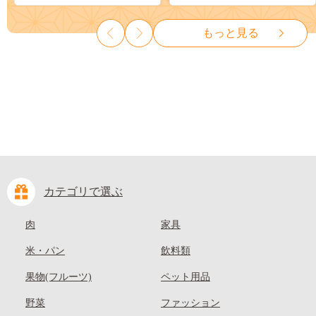
ット ぶどう ブドウ 葡萄 大粒
も 先行予約 送料無料 果物 岡
種なし 先行予約 富士川町
山県 笠岡市 清水白桃 白鳳 白
もっと見る
10000円 一万円 9000円 九千円
麗 クール便---
kasaoka_zsy_419_100---
カテゴリで選ぶ
肉
家具
米・パン
飲料類
果物(フルーツ)
ペット用品
野菜
ファッション