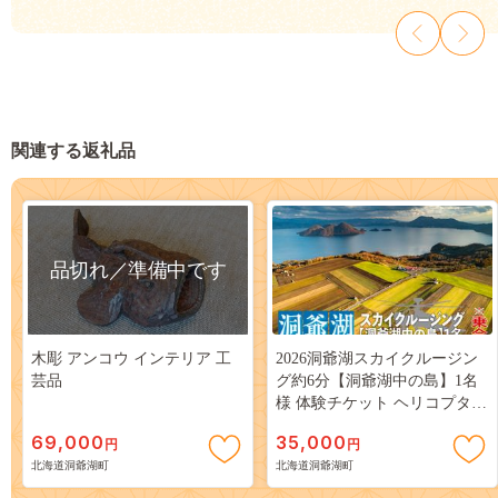
関連する返礼品
品切れ／準備中です
木彫 アンコウ インテリア 工
2026洞爺湖スカイクルージン
芸品
グ約6分【洞爺湖中の島】1名
様 体験チケット ヘリコプター
空中散歩 自然 満喫 遊覧飛行
69,000
35,000
円
円
思い出 景色 北海道の自然 ふ
北海道洞爺湖町
北海道洞爺湖町
るさと納税 洞爺湖 観光 体験
絶景