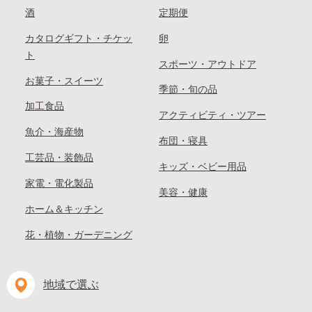
酒
定期便
カタログギフト・チケッ
卵
ト
スポーツ・アウトドア
お菓子・スイーツ
季節・旬の品
加工食品
アクティビティ・ツアー
魚介・海産物
布団・寝具
工芸品・装飾品
キッズ・ベビー用品
家電・電化製品
美容・健康
ホーム＆キッチン
花・植物・ガーデニング
地域で選ぶ