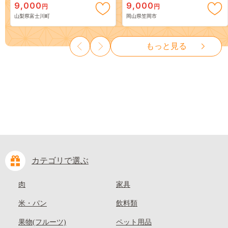
9,000
9,000
円
円
３房） フルーツ 山梨県産 果
岡山 はくとう スイーツ フル
山梨県富士川町
岡山県笠岡市
物 くだもの シャイン マスカ
ーツ 果物 デザート 旬 モモ も
ット ぶどう ブドウ 葡萄 大粒
も 先行予約 送料無料 果物 岡
種なし 先行予約 富士川町
山県 笠岡市 清水白桃 白鳳 白
もっと見る
10000円 一万円 9000円 九千円
麗 クール便---
kasaoka_zsy_419_100---
カテゴリで選ぶ
肉
家具
米・パン
飲料類
果物(フルーツ)
ペット用品