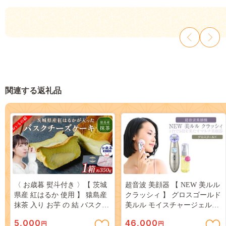
関連する返礼品
〈 お歳暮 熨斗付き 〉【 茨城
超音波 美顔器 【 NEW 美ルル
県産 紅はるか 使用 】 猿島産
クラッシィ 】 グロスゴールド
抹茶 入り お芋 の 結 バスクチ
美ルル モイスチャージェルb2
ーズケーキ 【 パウンド型 】
付 超音波美顔器 イオン導入
5,000
46,000
円
円
ケーキ デザート おやつ さつ
イオン導出 美容 美顔器 超音