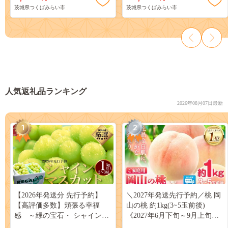
茨城県つくばみらい市
茨城県つくばみらい市
まいも 抹茶 お歳暮 御歳暮 ギ
波 イオン 振動 エステ 美容家
フト 贈り物 [DL13-NT]
電 自宅エステ 自宅ケア
［DD03-NT］
人気返礼品ランキング
2026年08月07日最新
1
2
【2026年発送分 先行予約】
＼2027年発送先行予約／桃 岡
【高評価多数】頬張る幸福
山の桃 約1kg(3~5玉前後)
感 ～緑の宝石・ シャインマ
《2027年6月下旬～9月上旬頃
スカット ～ １ｋｇ以上（２～
出荷》 ご家庭用 訳あり 白桃