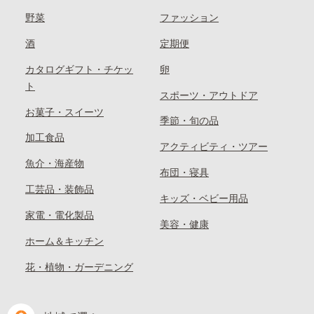
野菜
ファッション
酒
定期便
カタログギフト・チケッ
卵
ト
スポーツ・アウトドア
お菓子・スイーツ
季節・旬の品
加工食品
アクティビティ・ツアー
魚介・海産物
布団・寝具
工芸品・装飾品
キッズ・ベビー用品
家電・電化製品
美容・健康
ホーム＆キッチン
花・植物・ガーデニング