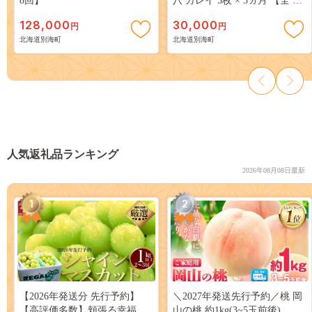
8回】
八 カレイ 5枚 × 3ヵ月 【全 3
回 】
128,000
30,000
円
円
北海道別海町
北海道別海町
人気返礼品ランキング
2026年08月08日最新
1
2
【2026年発送分 先行予約】
＼2027年発送先行予約／桃 岡
【高評価多数】頬張る幸福
山の桃 約1kg(3~5玉前後)