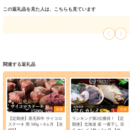
この返礼品を見た人は、こちらも見ています
関連する返礼品
冷凍
冷凍
【定期便】黒毛和牛 サイコロ
ランキング第2位獲得！ 【定
ステーキ 用 500g × 8ヵ月 【全
期便】北海道 産 一夜干し 宗