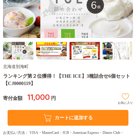
北海道別海町
ランキング第２位獲得！【THE ICE】3種詰合せ6個セット
【CJ0000119】
11,000
寄付金額
円
お気に入り
カートに追加する
お支払い方法： VISA・MasterCard・JCB・American Express・Diners Club・