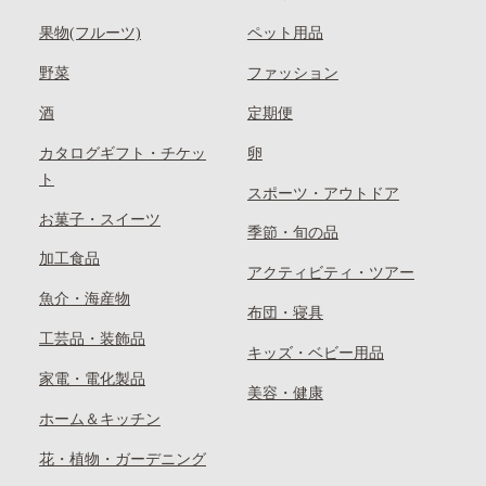
果物(フルーツ)
ペット用品
野菜
ファッション
酒
定期便
カタログギフト・チケッ
卵
ト
スポーツ・アウトドア
お菓子・スイーツ
季節・旬の品
加工食品
アクティビティ・ツアー
魚介・海産物
布団・寝具
工芸品・装飾品
キッズ・ベビー用品
家電・電化製品
美容・健康
ホーム＆キッチン
花・植物・ガーデニング