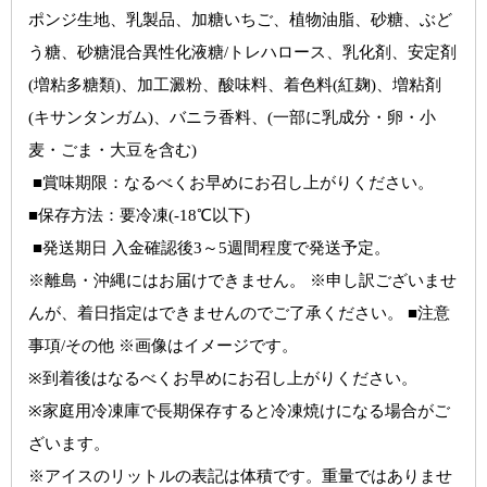
ポンジ生地、乳製品、加糖いちご、植物油脂、砂糖、ぶど
う糖、砂糖混合異性化液糖/トレハロース、乳化剤、安定剤
(増粘多糖類)、加工澱粉、酸味料、着色料(紅麹)、増粘剤
(キサンタンガム)、バニラ香料、(一部に乳成分・卵・小
麦・ごま・大豆を含む)
 ■賞味期限：
なるべくお早めにお召し上がりください。
■保存方法：
要冷凍(-18℃以下)
 ■発送期日 入金確認後3～5週間程度で発送予定。
※離島・沖縄にはお届けできません。 ※申し訳ございませ
んが、着日指定はできませんのでご了承ください。 ■注意
事項/その他 ※画像はイメージです。
※到着後はなるべくお早めにお召し上がりください。
※家庭用冷凍庫で長期保存すると冷凍焼けになる場合がご
ざいます。
※アイスのリットルの表記は体積です。重量ではありませ