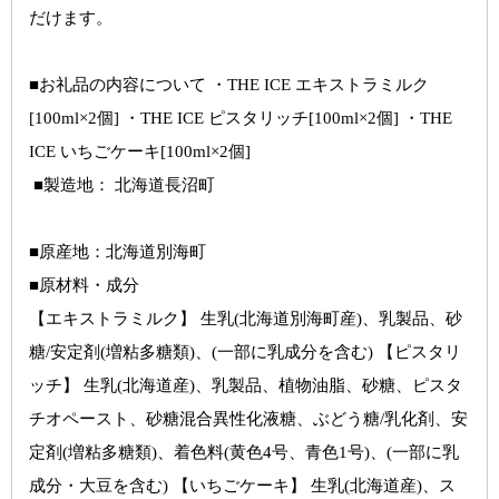
だけます。
■お礼品の内容について ・
THE ICE エキストラミルク
[100ml×2個] ・THE ICE ピスタリッチ[100ml×2個] ・THE 
ICE いちごケーキ[100ml×2個]
 ■製造地： 
北海道長沼町
■原産地：
北海道別海町
■
原材料・成分
【エキストラミルク】 生乳(北海道別海町産)、乳製品、砂
糖/安定剤(増粘多糖類)、(一部に乳成分を含む) 【ピスタリ
ッチ】 生乳(北海道産)、乳製品、植物油脂、砂糖、ピスタ
チオペースト、砂糖混合異性化液糖、ぶどう糖/乳化剤、安
定剤(増粘多糖類)、着色料(黄色4号、青色1号)、(一部に乳
成分・大豆を含む) 【いちごケーキ】 生乳(北海道産)、ス