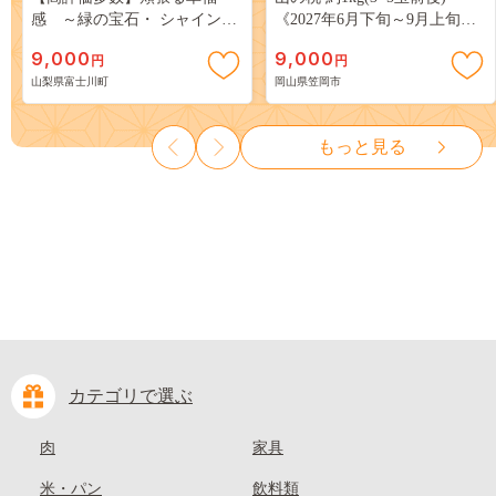
感 ～緑の宝石・ シャインマ
《2027年6月下旬～9月上旬頃
スカット ～ １ｋｇ以上（２～
出荷》 ご家庭用 訳あり 白桃
9,000
9,000
円
円
３房） フルーツ 山梨県産 果
岡山 はくとう スイーツ フル
山梨県富士川町
岡山県笠岡市
物 くだもの シャイン マスカ
ーツ 果物 デザート 旬 モモ も
ット ぶどう ブドウ 葡萄 大粒
も 先行予約 送料無料 果物 岡
種なし 先行予約 富士川町
山県 笠岡市 清水白桃 白鳳 白
もっと見る
10000円 一万円 9000円 九千円
麗 クール便---
kasaoka_zsy_419_100---
カテゴリで選ぶ
肉
家具
米・パン
飲料類