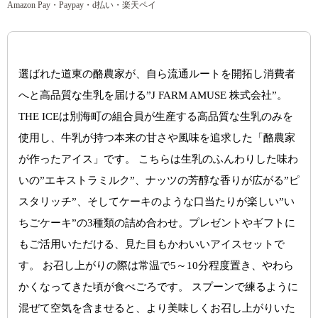
Amazon Pay・Paypay・d払い・楽天ペイ
選ばれた道東の酪農家が、自ら流通ルートを開拓し消費者
へと高品質な生乳を届ける”J FARM AMUSE 株式会社”。
THE ICEは別海町の組合員が生産する高品質な生乳のみを
使用し、牛乳が持つ本来の甘さや風味を追求した「酪農家
が作ったアイス」です。 こちらは生乳のふんわりした味わ
いの”エキストラミルク”、ナッツの芳醇な香りが広がる”ピ
スタリッチ”、そしてケーキのような口当たりが楽しい”い
ちごケーキ”の3種類の詰め合わせ。プレゼントやギフトに
もご活用いただける、見た目もかわいいアイスセットで
す。 お召し上がりの際は常温で5～10分程度置き、やわら
かくなってきた頃が食べごろです。 スプーンで練るように
混ぜて空気を含ませると、より美味しくお召し上がりいた