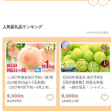
人気返礼品ランキング
2026年08月06日最新
1
2
＼2027年発送先行予約／桃 岡
【2026年発送分 先行予約】
山の桃 約1kg(3~5玉前後)
【高評価多数】頬張る幸福
《2027年6月下旬～9月上旬頃
感 ～緑の宝石・ シャインマ
出荷》 ご家庭用 訳あり 白桃
スカット ～ １ｋｇ以上（２～
9,000
9,000
円
円
岡山 はくとう スイーツ フル
３房） フルーツ 山梨県産 果
岡山県笠岡市
山梨県富士川町
ーツ 果物 デザート 旬 モモ も
物 くだもの シャイン マスカ
も 先行予約 送料無料 果物 岡
ット ぶどう ブドウ 葡萄 大粒