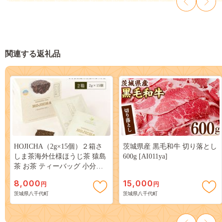
関連する返礼品
HOJICHA（2g×15個）２箱さ
茨城県産 黒毛和牛 切り落とし
しま茶海外仕様ほうじ茶 猿島
600g [AI011ya]
茶 お茶 ティーバッグ 小分け
ふるさと納税 8000円 茨城県
8,000
15,000
円
円
八千代町 [AF018ya]
茨城県八千代町
茨城県八千代町