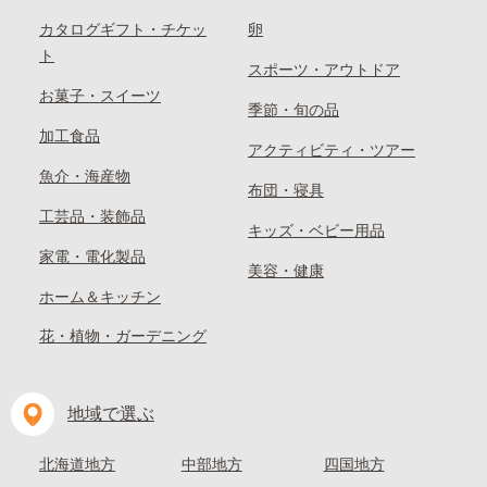
カタログギフト・チケッ
卵
ト
スポーツ・アウトドア
お菓子・スイーツ
季節・旬の品
加工食品
アクティビティ・ツアー
魚介・海産物
布団・寝具
工芸品・装飾品
キッズ・ベビー用品
家電・電化製品
美容・健康
ホーム＆キッチン
花・植物・ガーデニング
地域で選ぶ
北海道地方
中部地方
四国地方