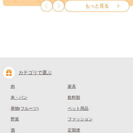
山県 笠岡市 清水白桃 白鳳 白
種なし 先行予約 富士川町
もっと見る
麗 クール便---
10000円 一万円 9000円 九千円
kasaoka_zsy_419_100---
カテゴリで選ぶ
肉
家具
米・パン
飲料類
果物(フルーツ)
ペット用品
野菜
ファッション
酒
定期便