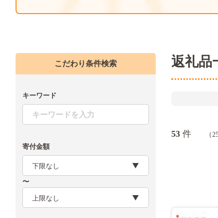
返礼品
こだわり条件検索
キーワード
件
53
（2
寄付金額
〜