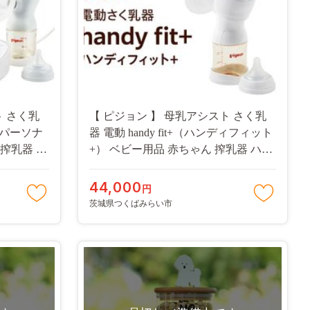
ト さく乳
【 ピジョン 】 母乳アシスト さく乳
（プロパーソナ
器 電動 handy fit+（ハンディフィット
 搾乳器 ハ
+） ベビー用品 赤ちゃん 搾乳器 ハン
4-NT]
ディフィット 搾乳機 [BD123-NT]
44,000
円
茨城県つくばみらい市