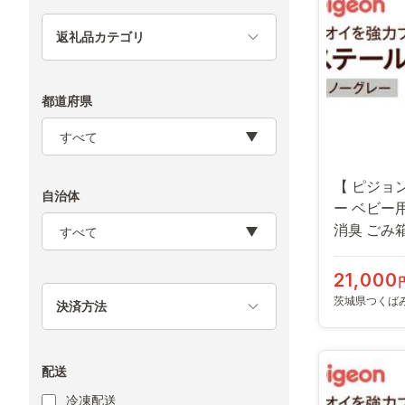
返礼品カテゴリ
都道府県
【 ピジョ
自治体
ー ベビー
消臭 ごみ箱
おい [BD08
21,000
茨城県つくば
決済方法
配送
冷凍配送