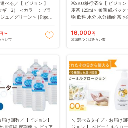
選べる／【 ピジョン 】
※SKU移行済※【 ピジョン
（ウギー2） ＜カラー：ブラ
麦茶 125ml × 48個 紙パッ
ュ／グリーン＞ | Pigeon
物 飲料 水分 水分補給 茶 
 新生児 メッシュ コンパク
インゼロ ノンカフェイン 
ん 赤ちゃん用品 ベビー ベ
レス 防災 ローリングストッ
16,000
円〜
円
 ベビー用品 出産祝い 折り
備蓄
みらい市
茨城県つくばみらい市
りかご ベビーチェア
お届け回数／【ピジョン】
＼ 選べるタイプ・お届け回数
3か月連続 定期便 ＞ ピュア
ジョン 】 ベビーミルクロー