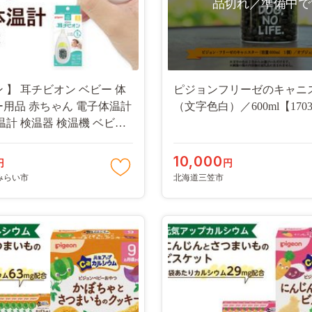
品切れ／準備中で
 】 耳チビオン ベビー 体
ピジョンフリーゼのキャニ
ー用品 赤ちゃん 電子体温計
（文字色白）／600ml【170
温計 検温器 検温機 ベビー
1-NT]
10,000
円
円
みらい市
北海道三笠市