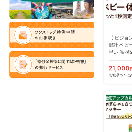
【 ピジョン
温計 ベビ
早い 温 検
検温計 [BD0
21,000
茨城県つくば