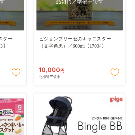
す
品切れ／準備中です
スター
ピジョンフリーゼのキャニスター
33】
（文字色黒）／600ml【17034】
10,000
円
北海道三笠市