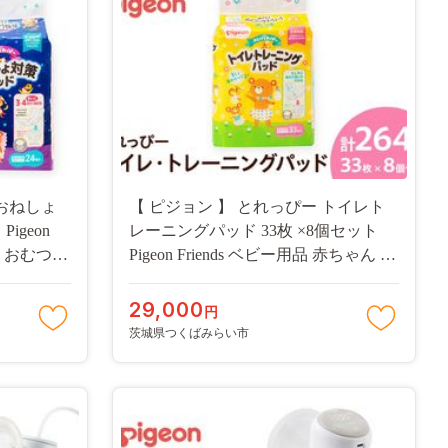
 おねしょ
【 ピジョン 】 とれっぴー トイレト
igeon
レーニングパッド 33枚 ×8個セット
ん おむつ
Pigeon Friends ベビー用品 赤ちゃん お
ツタイプ
むつ オムツ おしめ パンツ パンツタ
イプ トイトレ [BD91-NT]
29,000
円
茨城県つくばみらい市