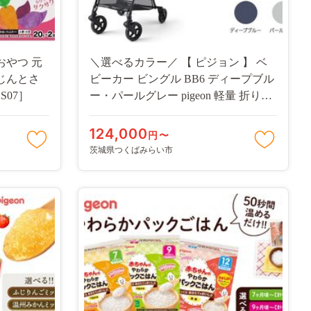
おやつ 元
＼選べるカラー／ 【 ピジョン 】 ベ
じんとさ
ビーカー ビングル BB6 ディープブル
S07］
ー・パールグレー pigeon 軽量 折りた
たみ コンパクト b型 ベビーバギー バ
ギー ベビー用品 赤ちゃん用品 便利グ
124,000
円〜
ッズ 便利アイテム 軽量B形
茨城県つくばみらい市