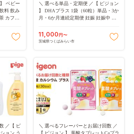
 】 ベビー
＼ 選べる単品・定期便 ／【 ピジョン
ク 飲料 飲み
】 DHAプラス 1袋（60粒）単品・3か
お茶 カフェ
月・6か月連続定期便 妊娠 妊娠中 妊
カフェイン
婦 マタニティ マタニティー 妊活 レ
ク 災害
ディース 葉酸 葉酸サプリ サプリ サ
11,000
円〜
プリメント 栄養補助食品 鉄 鉄分 カ
茨城県つくばみらい市
ルシウム 出産準備 健康 葉酸サプリメ
ント 錠剤 ビタミン 亜鉛
 ／【 ピ
＼ 選べるフレーバーとお届け回数 ／
ション う
【 ピジョン 】 葉酸タブレットCaプラ