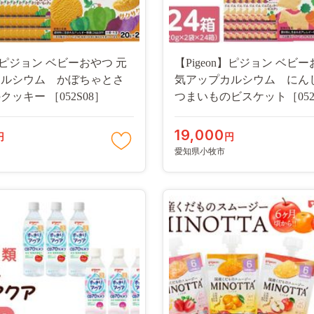
n】ピジョン ベビーおやつ 元
【Pigeon】ピジョン ベビー
カルシウム かぼちゃとさ
気アップカルシウム にん
ッキー ［052S08］
つまいものビスケット［052
19,000
円
円
愛知県小牧市