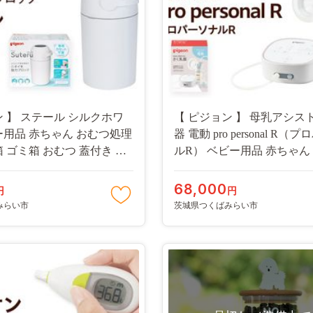
ン 】 ステール シルクホワ
【 ピジョン 】 母乳アシス
ー用品 赤ちゃん おむつ処理
器 電動 pro personal R
 ゴミ箱 おむつ 蓋付き に
ルR） ベビー用品 赤ちゃん
-NT]
ンディフィット 搾乳機 [BD12
68,000
円
円
みらい市
茨城県つくばみらい市