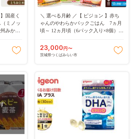
ン】国産く
＼ 選べる月齢 ／【 ピジョン 】赤ち
A（ミノッ
ゃんのやわらかパックごはん 7ヵ月
温州みかん
頃～ 12ヵ月頃（6パック入り×8個）48
ス ／3種
個 赤ちゃん ベビー 新生児 乳児 離乳
フード 飲
食 ベビーフード レトルト ベビーラン
23,000
円〜
離乳食 お
チ おかゆ ご飯 レトルトフード 食事 7
茨城県つくばみらい市
リングスト
ヶ月 9ヶ月 12ヵ月 おでかけ 簡単調
理 防災 非常食 ローリングストック
す