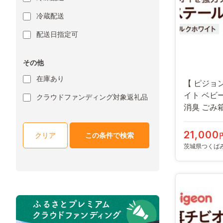
冷蔵配送
配送日指定可
その他
在庫あり
【 ピジョ
イト ベビ
クラウドファンディング対象返礼品
消臭 ごみ箱
おい [BD85
21,000
クリア
この条件で検索
茨城県つくば