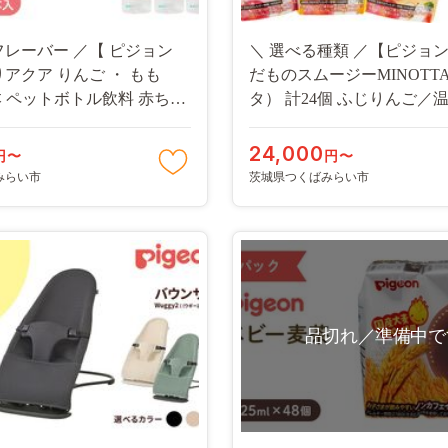
フレーバー ／【 ピジョン
＼ 選べる種類 ／【ピジョ
りアクア りんご ・ もも
だものスムージーMINOTT
24本 ペットボトル飲料 赤ちゃ
タ） 計24個 ふじりんご／
ん用品 ベビー ベビー用品
ミックス／とちおとめミック
ズ 乳児 ベビー飲料 飲料
セット 6ヵ月頃から ベビー
24,000
円〜
円〜
ル ジュース イオン飲料 お
料 スムージー 新生児 乳児 
みらい市
茨城県つくばみらい市
み物 セット 水分補給 お水
やつ くだもの 非常食 ロー
 キッズ 防災 ローリングス
ック [BD237-NT]
害 備蓄
品切れ／準備中で