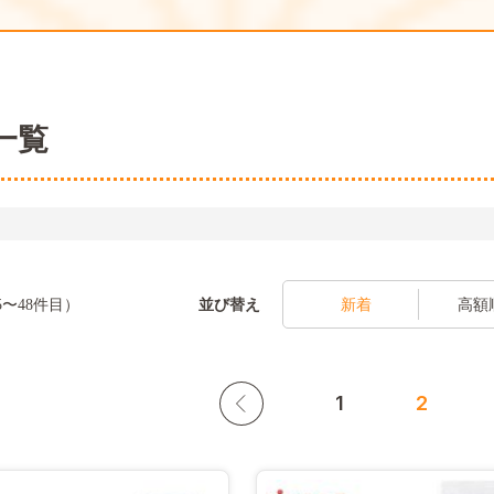
一覧
並び替え
5〜48件目）
新着
高額
1
2