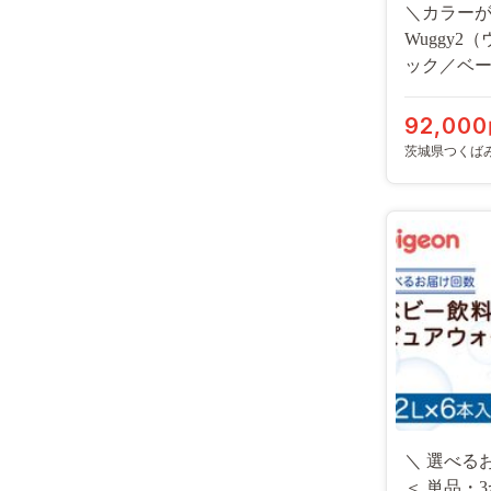
＼カラーが
Wuggy2
ック／ベージ
バウンサー
ト 赤ちゃ
92,000
ビーグッズ
茨城県つくば
たたみ ゆ
＼ 選べる
＜ 単品・