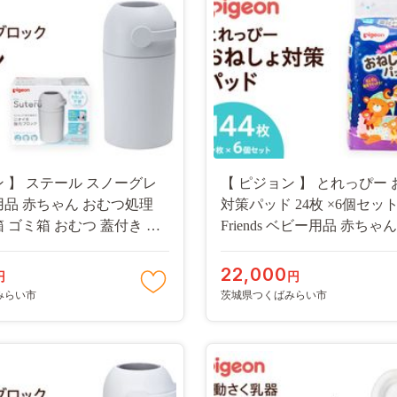
ン 】 ステール スノーグレ
【 ピジョン 】 とれっぴー
用品 赤ちゃん おむつ処理
対策パッド 24枚 ×6個セット P
 ゴミ箱 おむつ 蓋付き に
Friends ベビー用品 赤ちゃ
-NT]
オムツ おしめ パンツ パン
トイトレ [BD92-NT]
22,000
円
円
みらい市
茨城県つくばみらい市