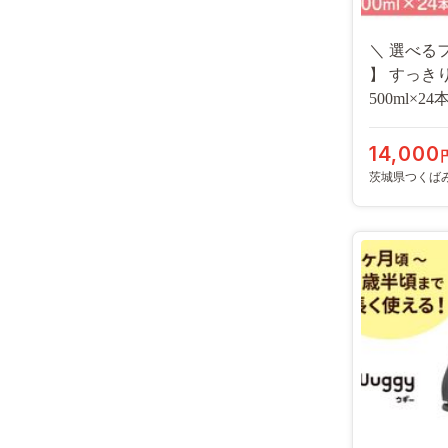
＼ 選べる
】 すっき
500ml×
ん 赤ちゃ
ベビーグッ
14,000
ペットボト
茨城県つくば
出かけ 飲
あかちゃん
トック 災