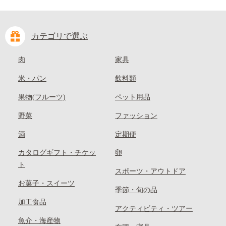
カテゴリで選ぶ
肉
家具
米・パン
飲料類
果物(フルーツ)
ペット用品
野菜
ファッション
酒
定期便
カタログギフト・チケッ
卵
ト
スポーツ・アウトドア
お菓子・スイーツ
季節・旬の品
加工食品
アクティビティ・ツアー
魚介・海産物