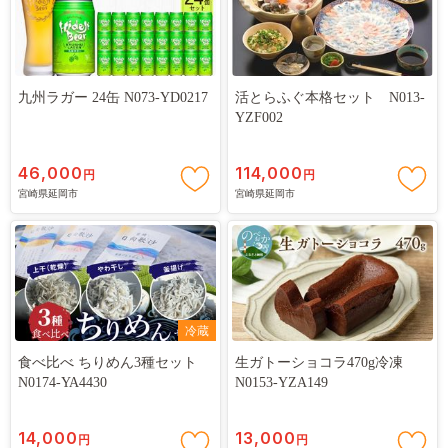
九州ラガー 24缶 N073-YD0217
活とらふぐ本格セット N013-
YZF002
46,000
114,000
円
円
宮崎県延岡市
宮崎県延岡市
冷蔵
食べ比べ ちりめん3種セット
生ガトーショコラ470g冷凍
N0174-YA4430
N0153-YZA149
14,000
13,000
円
円