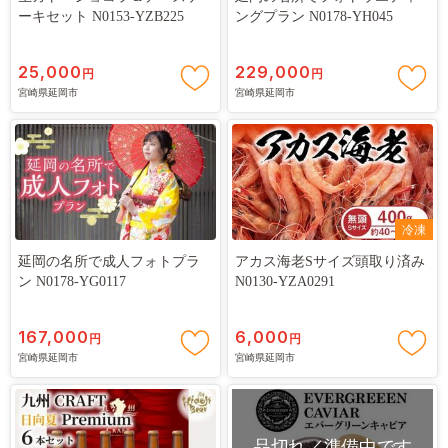
ーキセット N0153-YZB225
ングプラン N0178-YH045
25,000
229,000
円
円
宮崎県延岡市
宮崎県延岡市
冷凍
延岡の名所で成人フォトプラ
アカス海老Sサイズ頭取り済み
ン N0178-YG0117
N0130-YZA0291
167,000
6,000
円
円
宮崎県延岡市
宮崎県延岡市
品切れ／準備中です