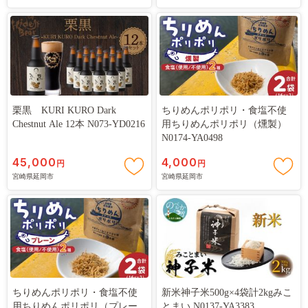
栗黒 KURI KURO Dark
ちりめんポリポリ・食塩不使
Chestnut Ale 12本 N073-YD0216
用ちりめんポリポリ（燻製）
N0174-YA0498
45,000
4,000
円
円
宮崎県延岡市
宮崎県延岡市
ちりめんポリポリ・食塩不使
新米神子米500g×4袋計2kgみこ
用ちりめんポリポリ（プレー
とまい N0137-YA3383