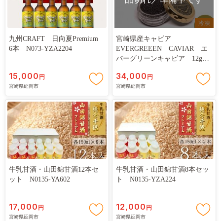
冷凍
九州CRAFT 日向夏Premium
宮崎県産キャビア
6本 N073-YZA2204
EVERGREEEN CAVIAR エ
バーグリーンキャビア 12g
N0183-YC221
15,000
34,000
円
円
宮崎県延岡市
宮崎県延岡市
牛乳甘酒・山田錦甘酒12本セ
牛乳甘酒・山田錦甘酒8本セッ
ット N0135-YA602
ト N0135-YZA224
17,000
12,000
円
円
宮崎県延岡市
宮崎県延岡市