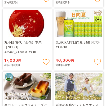
宮崎県延岡市
宮崎県延岡市
丸小皿 古代（金箔）本朱
九州CRAFT日向夏 24缶 N073-
［NF173］
YD0218
303446_CU90081VC01
17,000
46,000
円
円
和歌山県高野町
宮崎県延岡市
生ガトーショコラ＆チーズケ
延岡の名所でフォトウエディ