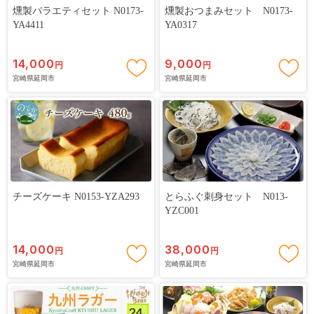
燻製バラエティセット N0173-
燻製おつまみセット N0173-
YA4411
YA0317
14,000
9,000
円
円
宮崎県延岡市
宮崎県延岡市
チーズケーキ N0153-YZA293
とらふぐ刺身セット N013-
YZC001
14,000
38,000
円
円
宮崎県延岡市
宮崎県延岡市