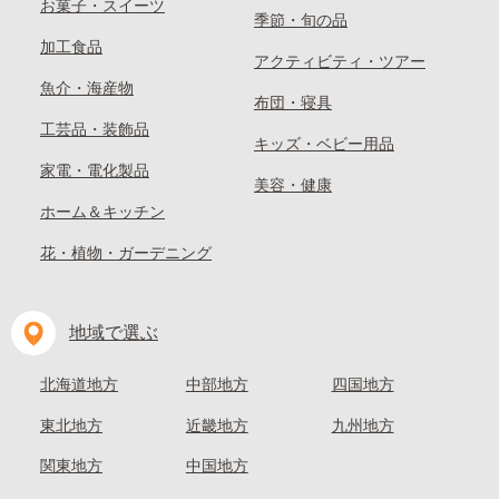
お菓子・スイーツ
季節・旬の品
加工食品
アクティビティ・ツアー
魚介・海産物
布団・寝具
工芸品・装飾品
キッズ・ベビー用品
家電・電化製品
美容・健康
ホーム＆キッチン
花・植物・ガーデニング
地域で選ぶ
北海道地方
中部地方
四国地方
東北地方
近畿地方
九州地方
関東地方
中国地方