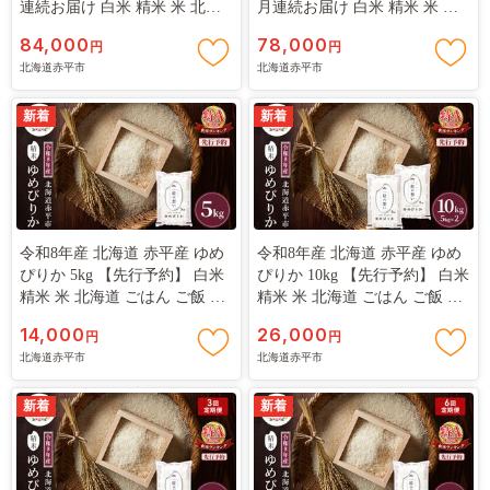
連続お届け 白米 精米 米 北海
月連続お届け 白米 精米 米 北
道 ごはん ご飯 ライス おにぎ
海道 ごはん ご飯 ライス おに
84,000
78,000
円
円
り 定期便 定期 お楽しみ 6回
ぎり 定期便 定期 お楽しみ 3回
北海道赤平市
北海道赤平市
新着
新着
令和8年産 北海道 赤平産 ゆめ
令和8年産 北海道 赤平産 ゆめ
ぴりか 5kg 【先行予約】 白米
ぴりか 10kg 【先行予約】 白米
精米 米 北海道 ごはん ご飯 ラ
精米 米 北海道 ごはん ご飯 ラ
イス おにぎり
イス おにぎり
14,000
26,000
円
円
北海道赤平市
北海道赤平市
新着
新着