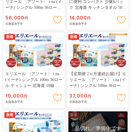
リエール 〈アソート〉 i:na (イ
に便利 コンパクト 少量6パッ
ーナ) シングル 100m 36ロール
ク 北海道 キッチンタオル 50カ
■お礼の品について
ティシュー 北海道 10箱 トイレ
ット 4R 6パック 計24ロール 最
56,000
14,000
・配送は生産者または、配送専門事業者からお届けいたしま
円
円
ットペーパー ティッシュ トイ
短 10日以内配送 最短配送 吸収
北海道赤平市
北海道赤平市
す。
レ ボックスティッシュ まとめ
防災 常備品 備蓄品 消耗品 日
買い ペーパー 紙 防災 常備品
用品 生活必需品
・発送期日は、あくまで目安です。
備蓄品 消耗品 備蓄 日用品
新着
新着
・同日にお申込いただいた場合でも、発送の準備の状況によ
り、別々に配送される場合がございます。
・梱包破損の状態で届いた場合は、配送業者までご連絡くださ
い。
エリエール 〈アソート〉 i:na
【定期便 2ヵ月連続お届け】エ
(イーナ) シングル 100m 36ロー
リエール 〈アソート〉 i:na (イ
ル ティシュー 北海道 10箱 ト
ーナ) シングル 100m 36ロール
■返品の取扱条件／返品期限、返品時の送料負担
イレットペーパー ティッシュ
ティシュー 北海道 10箱 トイレ
輸送によるお礼の品の破損および発送ミスがありました場合の
19,000
37,000
円
円
トイレ ボックスティッシュ ま
ットペーパー ティッシュ トイ
み。
北海道赤平市
北海道赤平市
とめ買い ペーパー 紙 防災 常
レ ボックスティッシュ まとめ
備品 備蓄品 消耗品 備蓄 日用
返品方法等については打合せさせていただきます。
買い ペーパー 紙 防災 常備品
品
新着
備蓄品 消耗品 備蓄 日用品
新着
品切れ／準備中です