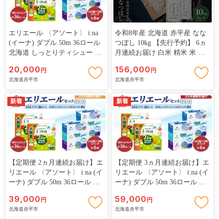
■不良品の取扱条件
お礼の品の受け取り時に必ず確認をお願いいたします。
万が一、次のような場合には、画像をご用意の上、お電話もし
エリエール 〈アソート〉 i:na
令和8年産 北海道 赤平産 なな
くはメールにてお問い合わせください。
(イーナ) ダブル 50m 36ロール
つぼし 10kg 【先行予約】 6ヵ
・申し込まれたお礼の品と届いたお礼の品が異なっていた場合
北海道 しっとりティシュー な
月連続お届け 白米 精米 米 北
まらたっぷり 6箱 トイレット
海道 ごはん ご飯 ライス おに
・お礼の品が破損している場合
20,000
156,000
円
円
ペーパー ティッシュ トイレ ボ
ぎり 定期便 定期 お楽しみ 6回
北海道赤平市
北海道赤平市
ックスティッシュ まとめ買い
返品方法等については個別にご相談させていただきます。
ペーパー 紙 防災 常備品 備蓄
品 消耗品 備蓄 日用品
新着
新着
■返礼品の発送につきましてのご要望は、応援メッセージ欄の
中にご記載をお願いいたします。
【定期便 2ヵ月連続お届け】エ
【定期便 3ヵ月連続お届け】エ
リエール 〈アソート〉 i:na (イ
リエール 〈アソート〉 i:na (イ
ーナ) ダブル 50m 36ロール 北
ーナ) ダブル 50m 36ロール 北
海道 しっとりティシュー なま
海道 しっとりティシュー なま
39,000
59,000
円
円
らたっぷり 6箱 トイレットペ
らたっぷり 6箱 トイレットペ
北海道赤平市
北海道赤平市
ーパー ティッシュ ボックステ
ーパー ティッシュ ボックステ