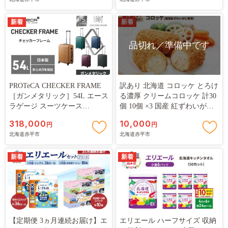
ー かばん バッグ 国産 日本製
かず 揚げ物 セット グルメ 大
(https://www.soumu.go.jp/main_content/000397109.pdf）
抗ウイルス仕様
容量 冷凍コロッケ 揚げるだけ
---ワンストップ特例制度について（総務省）
新着
時短
新着
（https://www.soumu.go.jp/main_sosiki/jichi_zeisei/czaisei/czaisei_seido
品切れ／準備中です
申請書の提出期限：寄附をした翌年1月10日必着となります。
PROTeCA CHECKER FRAME
【ワンストップ特例申請書の送付先】
訳あり 北海道 コロッケ とろけ
［ガンメタリック］54L エース
る濃厚 クリームコロッケ 計30
〒079-1192 北海道赤平市泉町4丁目1番地
ラゲージ スーツケース
個 10個 ×3 国産 紅ずわいがに
赤平市役所企画課(ふるさと納税担当) 宛て
［NO.00142（02）］ プロテカ
使用 マイスターデリ 最短3日 7
318,000
10,000
円
円
チェッカーフレーム 旅 キャリ
日出荷 冷凍食品 惣菜 弁当 お
北海道赤平市
北海道赤平市
ー かばん バッグ 国産 日本製
かず 揚げ物 セット グルメ 大
ワンストップ特例申請書受付書は郵送での返送は行なっておら
抗ウイルス仕様
容量 冷凍コロッケ 揚げるだけ
ず、申請時のメールアドレス宛にご連絡しています。
新着
時短
新着
そこから同受付書をダウンロードすることができます。
メールアドレスのない方は、【ワンストップ特例申請書受付済
書】を郵送いたします。
【定期便 3ヵ月連続お届け】エ
エリエール ハーフサイズ 収納