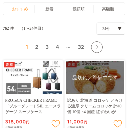
おすすめ
新着
低額順
高額順
赤平市では、環境負荷の低減やペーパーレス化推進（SDGsへの
取り組み）の観点から、ワンストップ特例申請書（紙）の一斉
送付は行なっておりません。
件
762
（1〜24件目）
後日お届けする「寄附金受領証明書（QRコード付き圧着ハガ
キ）」のQRコードをスマートフォン等で読み取り、表示された
...
1
2
3
4
32
画面(自治体マイページ)からお手続きをお願いいたします。
新着
なお、紙での申請をご希望の場合は、お手数ですが赤平市まで
新着
ご連絡いただくか、以下よりダウンロードしご提出ください。
品切れ／準備中です
※年末のお申込みつきましては、書類のお届けが年明けとなる
場合がありますので、ご自身でダウンロードした用紙でご提出
いただくことをお勧めいたします。
PROTeCA CHECKER FRAME
訳あり 北海道 コロッケ とろけ
また、添付書類に漏れのないよう、今一度ご確認をお願いいた
［ブルーグレー］54L エースラ
る濃厚 クリームコロッケ 計40
します。
ゲージ スーツケース
個 10個 ×4 国産 紅ずわいがに
［NO.00142（03）］ プロテカ
使用 マイスターデリ 最短3日 7
318,000
11,000
円
円
チェッカーフレーム 旅 キャリ
日出荷 冷凍食品 惣菜 弁当 お
---ワンストップ特例申請書PDFはコチラ
北海道赤平市
北海道赤平市