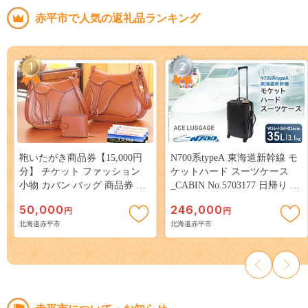
赤平市で人気の返礼品ランキング
1
2
鞄いたがき商品券【15,000円
N700系typeA 東海道新幹線 モ
分】 チケット ファッション
ケットハード スーツケース
小物 カバン バッグ 商品券 革
_CABIN No.5703177 日帰り 1
製品 お買物券 直営店5店舗 利
～2泊 出張 旅行 機内持込みサ
50,000
246,000
円
円
用 一つ一つ職人が心を込めて
イズ 日本製 キャリーケース
北海道赤平市
北海道赤平市
手作り なめしの革 いたがき
エコ アップサイクル 再利用
リサイクル 電車 鉄道