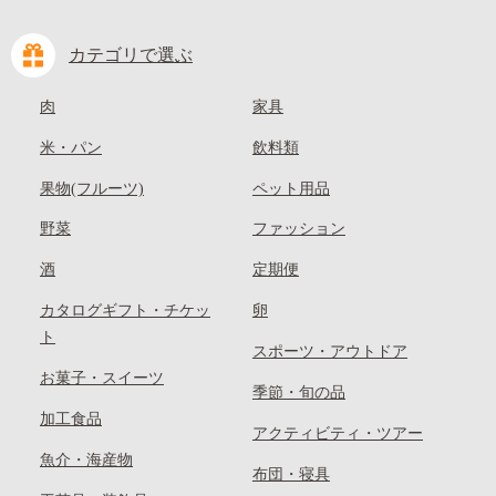
カテゴリで選ぶ
肉
家具
米・パン
飲料類
果物(フルーツ)
ペット用品
野菜
ファッション
酒
定期便
カタログギフト・チケッ
卵
ト
スポーツ・アウトドア
お菓子・スイーツ
季節・旬の品
加工食品
アクティビティ・ツアー
魚介・海産物
布団・寝具