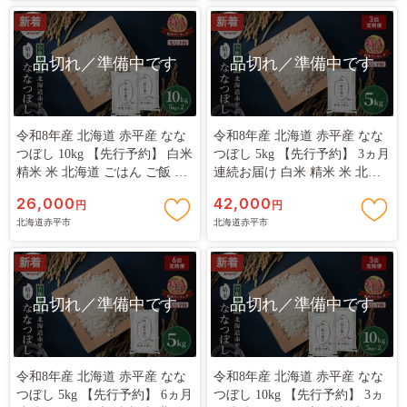
ィッシュ まとめ買い ペーパー
ィッシュ まとめ買い ペーパー
紙 防災 常備品 備蓄品 消耗品
新着
紙 防災 常備品 備蓄品 消耗品
新着
品切れ／準備中です
品切れ／準備中です
令和8年産 北海道 赤平産 なな
令和8年産 北海道 赤平産 なな
つぼし 10kg 【先行予約】 白米
つぼし 5kg 【先行予約】 3ヵ月
精米 米 北海道 ごはん ご飯 ラ
連続お届け 白米 精米 米 北海
イス おにぎり
道 ごはん ご飯 ライス おにぎ
26,000
42,000
円
円
り 定期便 定期 お楽しみ 3回
北海道赤平市
北海道赤平市
新着
新着
品切れ／準備中です
品切れ／準備中です
令和8年産 北海道 赤平産 なな
令和8年産 北海道 赤平産 なな
つぼし 5kg 【先行予約】 6ヵ月
つぼし 10kg 【先行予約】 3ヵ