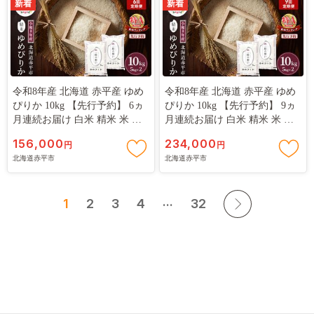
新着
新着
令和8年産 北海道 赤平産 ゆめ
令和8年産 北海道 赤平産 ゆめ
ぴりか 10kg 【先行予約】 6ヵ
ぴりか 10kg 【先行予約】 9ヵ
月連続お届け 白米 精米 米 北
月連続お届け 白米 精米 米 北
海道 ごはん ご飯 ライス おに
海道 ごはん ご飯 ライス おに
156,000
234,000
円
円
ぎり 定期便 定期 お楽しみ 6回
ぎり 定期便 定期 お楽しみ 9回
北海道赤平市
北海道赤平市
...
1
2
3
4
32