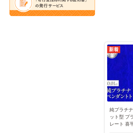
新着
純プラチナ 
ット型 プ
レート 喜
pt999 