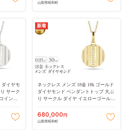
山梨県昭和町
新着
 ダイヤモ
ネックレス メンズ 18金 18k ゴールド
り サーク
ダイヤモンド ペンダントトップ 大ぶ
プ コイン型
り サークル ダイヤ イエローゴールド
 シンプル
K18 ストライプ コイン型 ラウンド お
0200pm
守り ジュエリー シンプル 普段 使い
680,000
円
人気 250520200ym SWAA328
山梨県昭和町