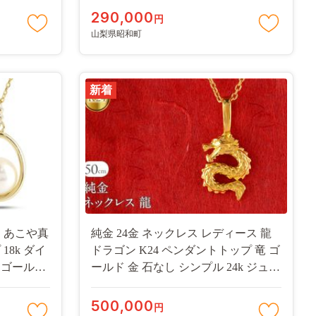
使い 240625201pu SWAA310
290,000
円
山梨県昭和町
新着
ス あこや真
純金 24金 ネックレス レディース 龍
18k ダイ
ドラゴン K24 ペンダントトップ 竜 ゴ
ーゴールド
ールド 金 石なし シンプル 24k ジュエ
 人気 シン
リー 人気 普段 使い 250515201k24
y
SWAA324
500,000
円