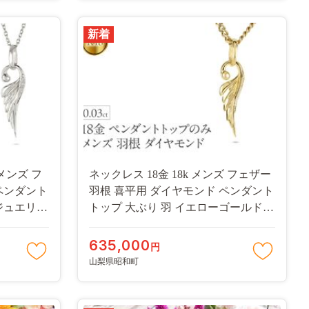
新着
 メンズ フ
ネックレス 18金 18k メンズ フェザー
ペンダント
羽根 喜平用 ダイヤモンド ペンダント
ジュエリー
トップ 大ぶり 羽 イエローゴールド
WAA333-
K18 ゴールド シンプル ジュエリー 普
段 使い 190523100dym-e SWAA334-gd
635,000
円
山梨県昭和町