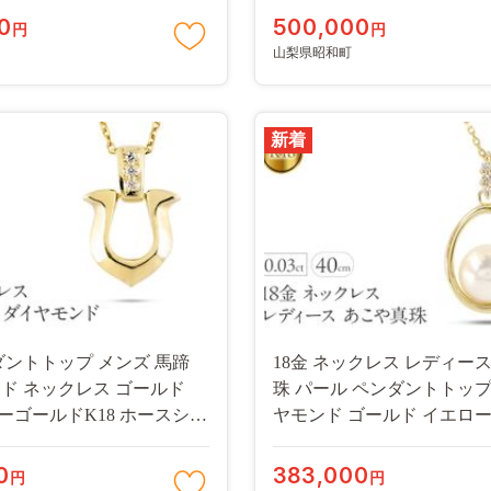
dpt999mba SWAA292
250611400dycm-s SWAA301
0
500,000
円
円
山梨県昭和町
新着
ンダントトップ メンズ 馬蹄
18金 ネックレス レディー
ド ネックレス ゴールド
珠 パール ペンダントトップ 
ローゴールドK18 ホースシュ
ヤモンド ゴールド イエロ
リー 人気 シンプル
k18 ダイヤ 真珠 ジュエリー
dym SWAA312
プル フォーマル 240509400
0
383,000
円
円