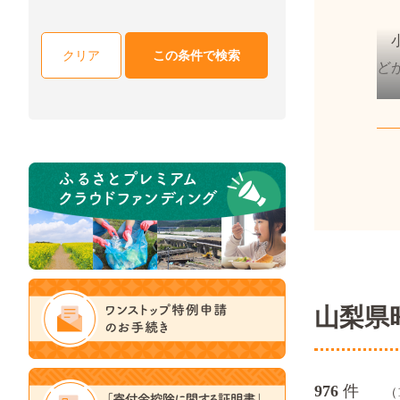
小
クリア
この条件で検索
ど
ち
山梨県
件
976
（