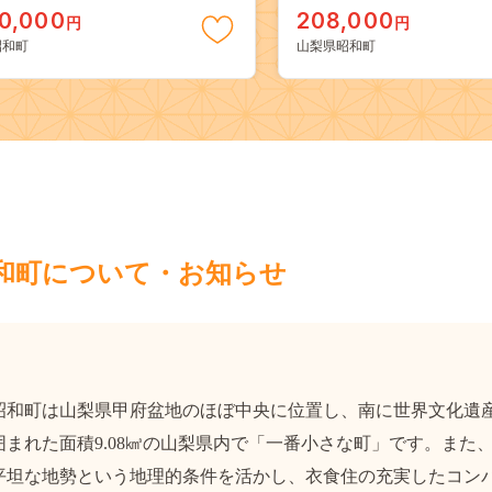
ッチナッシャー スタッド
50,000
208,000
円
円
気241227400pu SWAA225
昭和町
山梨県昭和町
和町について・お知らせ
和町は山梨県甲府盆地のほぼ中央に位置し、南に世界文化遺産
囲まれた面積9.08㎦の山梨県内で「一番小さな町」です。ま
平坦な地勢という地理的条件を活かし、衣食住の充実したコン