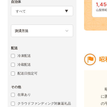
自治体
1,4
山梨県
決済方法
配送
冷凍配送
昭
冷蔵配送
配送日指定可
その他
昭
在庫あり
に
の
クラウドファンディング対象返礼品