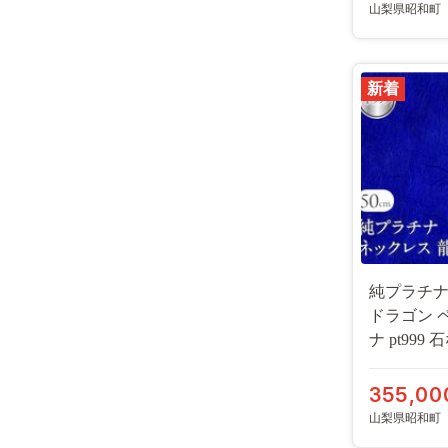
山梨県昭和町
新着
純プラチナ
ドラゴン 
ナ pt99
人気 普段 使い
SWAA325
355,00
山梨県昭和町