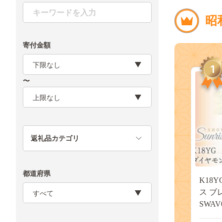
昭
寄付金額
1
〜
返礼品カテゴリ
都道府県
K18
ス ブレ
SWAV0