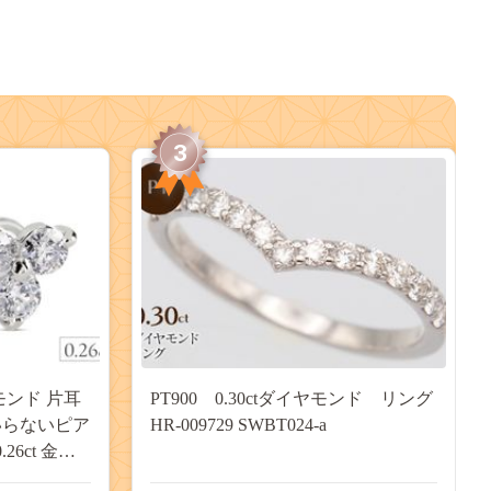
3
モンド 片耳
PT900 0.30ctダイヤモンド リング
いらないピア
HR-009729 SWBT024-a
26ct 金属
シンプル キャ