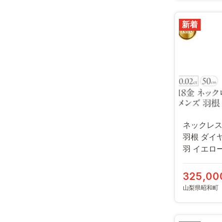
新着
ネックレス 
羽根 ダイ
羽 イエロ
ンプル ジ
190523100
325,00
山梨県昭和町