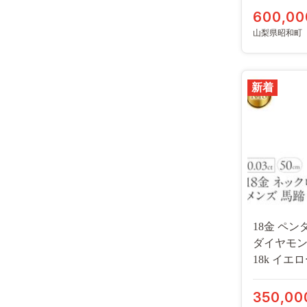
230404102
600,00
山梨県昭和町
新着
18金 ペ
ダイヤモン
18k イエ
ー ジュエ
190911100
350,00