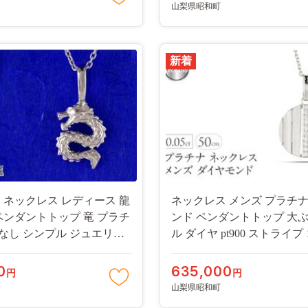
SWAA322
山梨県昭和町
新着
 ネックレス レディース 龍
ネックレス メンズ プラチナ
ペンダントトップ 竜 プラチ
ンド ペンダントトップ 大ぶ
9 石なし シンプル ジュエリー
ル ダイヤ pt900 ストライ
 250515201pt999
ラウンド お守り ジュエリー
大きめ 普段 使い 人気 25052
0
635,000
円
円
SWAA327
山梨県昭和町