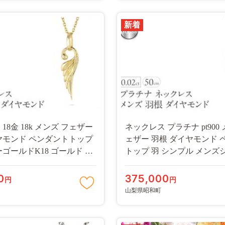
新着
18金 18k メンズ フェザー
ネックレス プラチナ pt900
ヤモンド ペンダントトップ
ェザー 羽根 ダイヤモンド 
ーゴールドK18 ゴールド シ
トップ 羽 シンプル メンズ
ュエリー 普段 使い
普段 使い 190523100dpm-s S
dym-s SWAA333-gd
pt
0
375,000
円
円
山梨県昭和町