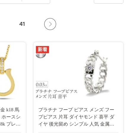
41
新着
 k18 馬
プラチナ フープ ピアス メンズ フー
 ホースシ
プピアス 片耳 ダイヤモンド 喜平 ダ
8k プレゼ
イヤ 後光留め シンプル 人気 金属ア
人 人気
レルギー 対応 pt900 ジュエリー 普段