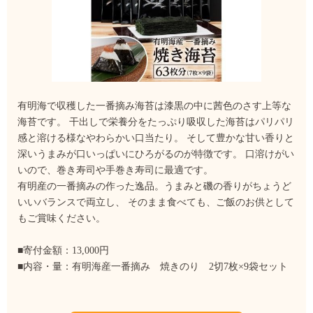
有明海で収穫した一番摘み海苔は漆黒の中に茜色のさす上等な
海苔です。 干出しで栄養分をたっぷり吸収した海苔はパリパリ
感と溶ける様なやわらかい口当たり。 そして豊かな甘い香りと
深いうまみが口いっぱいにひろがるのが特徴です。 口溶けがい
いので、巻き寿司や手巻き寿司に最適です。
有明産の一番摘みの作った逸品。うまみと磯の香りがちょうど
いいバランスで両立し、 そのまま食べても、ご飯のお供として
もご賞味ください。
■寄付金額：13,000円
■内容・量：有明海産一番摘み 焼きのり 2切7枚×9袋セット