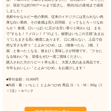
が、現在では約700アールまで拡大し、県内2位の産地まで成長
しました！
色鮮やかなルビー色の果肉、従来のイチジクには見られない肉
厚な白い果肉、その食感は見た目同様、とってもとろ～りなめ
らか！ 食感、口いっぱいに広がる甘い香りと味わいは、まる
で”すもも！？メロン！？”のよう。秘密はいちごの王様”あまお
う”にもまさる高い糖度にあります。 口に残らない、上品で自
然な甘さを持つ「とよみつひめ」は、1個食べたら、2個、3
個…と食べたくなる、後をひく美味しさが特徴です。 ”クセに
なる味わい”を、皆様もぜひ一度ご賞味ください。
購入された方のリピート率も高く、大変人気のある商品です。
今年もおいしい「とよみつひめ」をお届けします！
■寄付金額：10,000円
■内容・量：いちじく とよみつひめ 秀品 2L・L・M：300g（3
～5玉）× 4パック