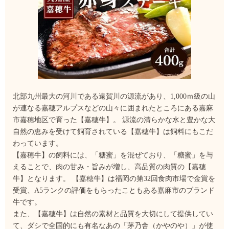
北部九州最大の河川である遠賀川の源流があり、1,000ｍ級の山
が連なる嘉穂アルプスなどの山々に囲まれたところにある嘉麻
市嘉穂地区で育った【嘉穂牛】。 源流の清らかな水と豊かな大
自然の恵みを受けて飼育されている【嘉穂牛】は飼料にもこだ
わっています。
【嘉穂牛】の飼料には、「糖蜜」を混ぜており、「糖蜜」を与
えることで、肉の甘み・旨みが増し、高品質の肉質の【嘉穂
牛】となります。 【嘉穂牛】は福岡の第32回食肉市場で金賞を
受賞、A5ランクの評価をもらったこともある嘉麻市のブランド
牛です。
また、【嘉穂牛】は自然の素材と品質を大切にして提供してい
て、ダシで全国的にも有名なあの「茅乃舎（かやのや）」が使