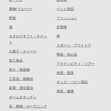
果物(フルーツ)
ペット用品
野菜
ファッション
酒
定期便
カタログギフト・チケッ
卵
ト
スポーツ・アウトドア
お菓子・スイーツ
季節・旬の品
加工食品
アクティビティ・ツアー
魚介・海産物
布団・寝具
工芸品・装飾品
キッズ・ベビー用品
家電・電化製品
美容・健康
ホーム＆キッチン
花・植物・ガーデニング