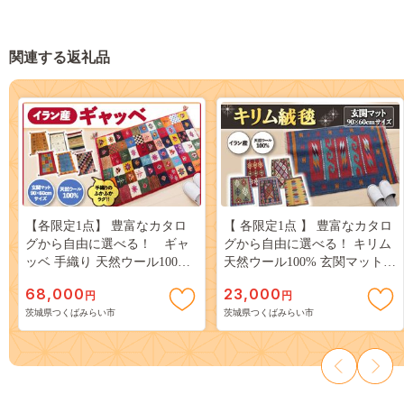
関連する返礼品
【各限定1点】 豊富なカタロ
【 各限定1点 】 豊富なカタロ
グから自由に選べる！ ギャ
グから自由に選べる！ キリム
ッベ 手織り 天然ウール100%
天然ウール100% 玄関マット
玄関マット 90×60cmサイズ
90×60cm インテリア エスニッ
68,000
23,000
円
円
[BP13-NT]
ク [BP21-NT]
茨城県つくばみらい市
茨城県つくばみらい市