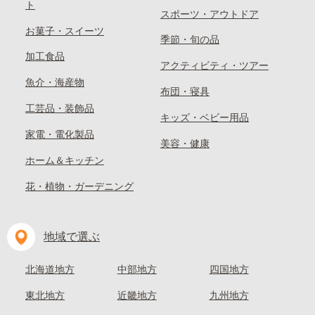
ト
スポーツ・アウトドア
お菓子・スイーツ
季節・旬の品
加工食品
アクティビティ・ツアー
魚介・海産物
布団・寝具
工芸品・装飾品
キッズ・ベビー用品
家電・電化製品
美容・健康
ホーム＆キッチン
花・植物・ガーデニング
地域で選ぶ
北海道地方
中部地方
四国地方
東北地方
近畿地方
九州地方