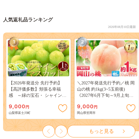
人気返礼品ランキング
2026年08月10日最新
1
2
【2026年発送分 先行予約】
＼2027年発送先行予約／桃 岡
【高評価多数】頬張る幸福
山の桃 約1kg(3~5玉前後)
感 ～緑の宝石・ シャインマ
《2027年6月下旬～9月上旬頃
スカット ～ １ｋｇ以上（２～
出荷》 ご家庭用 訳あり 白桃
9,000
9,000
円
円
３房） フルーツ 山梨県産 果
岡山 はくとう スイーツ フル
山梨県富士川町
岡山県笠岡市
物 くだもの シャイン マスカ
ーツ 果物 デザート 旬 モモ も
ット ぶどう ブドウ 葡萄 大粒
も 先行予約 送料無料 果物 岡
種なし 先行予約 富士川町
山県 笠岡市 清水白桃 白鳳 白
もっと見る
10000円 一万円 9000円 九千円
麗 クール便---
kasaoka_zsy_419_100---