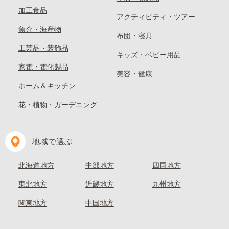
加工食品
アクティビティ・ツアー
魚介・海産物
布団・寝具
工芸品・装飾品
キッズ・ベビー用品
家電・電化製品
美容・健康
ホーム＆キッチン
花・植物・ガーデニング
地域で選ぶ
北海道地方
中部地方
四国地方
東北地方
近畿地方
九州地方
関東地方
中国地方