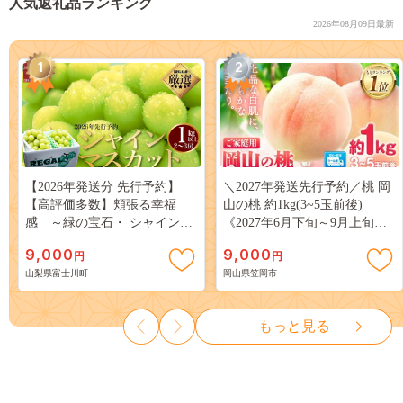
人気返礼品ランキング
2026年08月09日最新
1
2
【2026年発送分 先行予約】
＼2027年発送先行予約／桃 岡
【高評価多数】頬張る幸福
山の桃 約1kg(3~5玉前後)
感 ～緑の宝石・ シャインマ
《2027年6月下旬～9月上旬頃
スカット ～ １ｋｇ以上（２～
出荷》 ご家庭用 訳あり 白桃
9,000
9,000
円
円
３房） フルーツ 山梨県産 果
岡山 はくとう スイーツ フル
山梨県富士川町
岡山県笠岡市
物 くだもの シャイン マスカ
ーツ 果物 デザート 旬 モモ も
ット ぶどう ブドウ 葡萄 大粒
も 先行予約 送料無料 果物 岡
種なし 先行予約 富士川町
山県 笠岡市 清水白桃 白鳳 白
もっと見る
10000円 一万円 9000円 九千円
麗 クール便---
kasaoka_zsy_419_100---