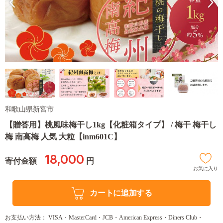
和歌山県新宮市
【贈答用】桃風味梅干し1kg【化粧箱タイプ】 / 梅干 梅干し
梅 南高梅 人気 大粒【inm601C】
18,000
寄付金額
円
お気に入り
カートに追加する
お支払い方法： VISA・MasterCard・JCB・American Express・Diners Club・