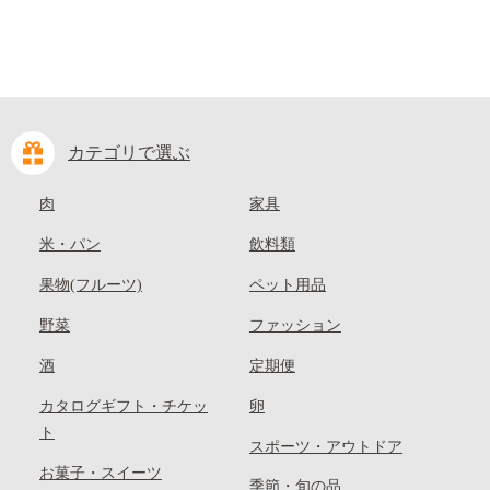
カテゴリで選ぶ
肉
家具
米・パン
飲料類
果物(フルーツ)
ペット用品
野菜
ファッション
酒
定期便
カタログギフト・チケッ
卵
ト
スポーツ・アウトドア
お菓子・スイーツ
季節・旬の品