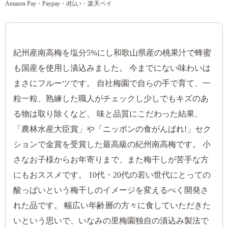
Amazon Pay・Paypay・d払い・楽天ペイ
紀州産南高梅を塩分5%にし和歌山県産の桃果汁で蜂蜜
も国産を使用し漬込みました。 今までにない味わいは
まさにフルーツです。 自社梅園で自らの手で育て、一
粒一粒、熟練した職人がチェックし少しでもキズのあ
る物は取り除くなど、 味と品質にこだわった結果、
「農林水産大臣賞」や「ニッポンの食がんばれ!」セク
ションで金賞を受賞した最高級の紀州南高梅です。 小
さなお子様からお年寄りまで、また梅干しが苦手な方
にもおススメです。 10代・20代の若い世代にとっての
酸っぱいという梅干しのイメージを変えるべく開発さ
れた品です。 幅広い年齢層の方々に食していただきた
いという思いで、いなみの里梅園独自の漬込み製法で