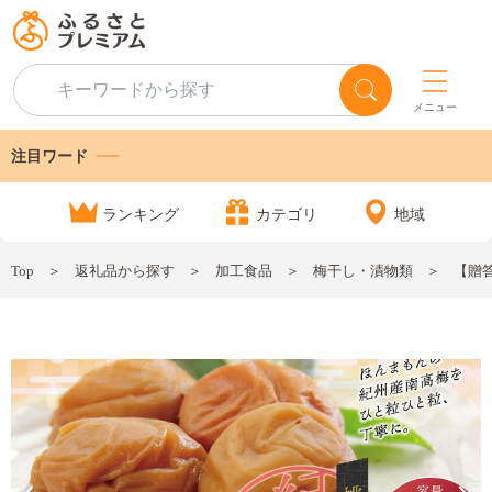
メニュー
注目ワード
ランキング
カテゴリ
地域
Top
返礼品から探す
加工食品
梅干し・漬物類
【贈答