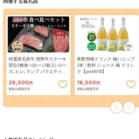
関連する返礼品
特選黒毛和牛 熊野牛ステーキ
希釈用梅ドリンク 梅ハニップ
部位3種食べ比べ (3枚入) ロー
3本 / 飲料 ジュース 梅 ドリン
ス､ヒレ､ランプ バラエティセ
ク【prm005B】
ット【mtf407A】
26,000
18,000
円
円
和歌山県新宮市
和歌山県新宮市