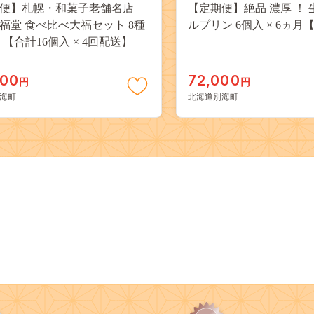
期便】札幌・和菓子老舗名店
【定期便】絶品 濃厚 ！
福堂 食べ比べ大福セット 8種
ルプリン 6個入 × 6ヵ月
 【合計16個入 × 4回配送】
000
72,000
円
円
海町
北海道別海町