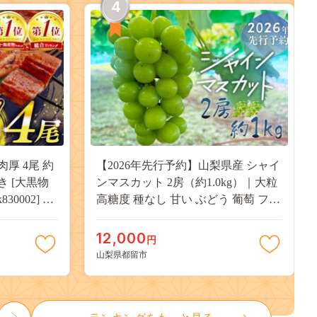
4
肉厚 4尾 約
【2026年先行予約】山梨県産 シャイ
付き [大黒物
ンマスカット 2房（約1.0kg）｜大粒
30002] 不
高糖度 種なし 甘い ぶどう 葡萄 フル
 unagi
ーツ 果物 産地直送 贈答用 送料無料
焼き かば焼
JX003
12,000
円
13000
山梨県都留市