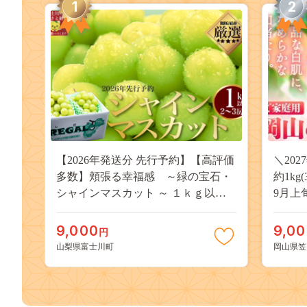
1
2
【2026年発送分 先行予約】【高評価
＼20
多数】頬張る幸福感 ～緑の宝石・
約1kg
シャインマスカット ～ １ｋｇ以上
9月上
（２～３房） フルーツ 山梨県産 果
桃 岡
物 くだもの シャイン マスカット ぶ
果物 
9,000
9,0
円
どう ブドウ 葡萄 大粒 種なし 先行予
送料無
山梨県富士川町
岡山県笠
約 富士川町 10000円 一万円 9000円
桃 白鳳
九千円
kasaok