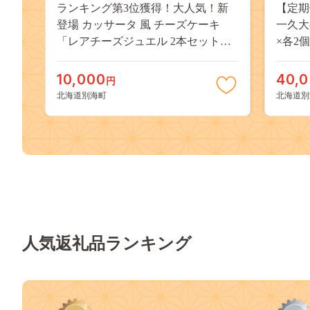
ランキング第3位獲得！大人気！新
【定
登場 カッサータ 風 チーズケーキ
一久大
「レアチーズジュエル 2本セット」
×各2個
WR0000001
10,000
40,
円
北海道別海町
北海道別
人気返礼品ランキング