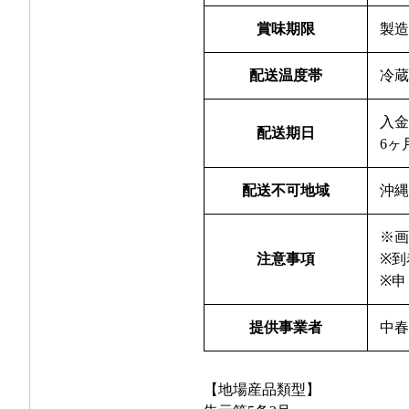
賞味期限
製造
配送温度帯
冷
入
配送期日
6ヶ
配送不可地域
沖
※
注意事項
※
※
提供事業者
中
【地場産品類型】