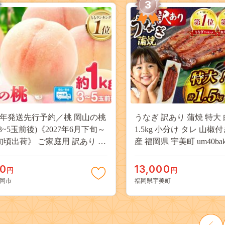
3
27年発送先行予約／桃 岡山の桃
うなぎ 訳あり 蒲焼 特大 
(3~5玉前後)《2027年6月下旬～
1.5kg 小分け タレ 山椒
旬頃出荷》 ご家庭用 訳あり 白
産 福岡県 宇美町 um40bak8
山 はくとう スイーツ フルーツ
揃い 規格外 家庭用 鰻 ウナギ
デザート 旬 モモ もも 先行予約
うなぎ蒲焼 鰻蒲焼き 蒲
00
13,000
円
円
料 果物 岡山県 笠岡市 清水白
き 真空パック 個包装 冷凍 
岡市
福岡県宇美町
 白麗 クール便---
13000円
a_zsy_419_100---