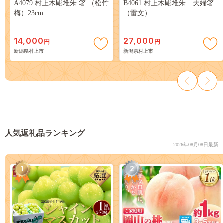
A4079 村上木彫堆朱 箸 （松竹
B4061 村上木彫堆朱 夫婦箸
梅）23cm
（雷文）
14,000
27,000
円
円
新潟県村上市
新潟県村上市
人気返礼品ランキング
2026年08月08日最新
1
2