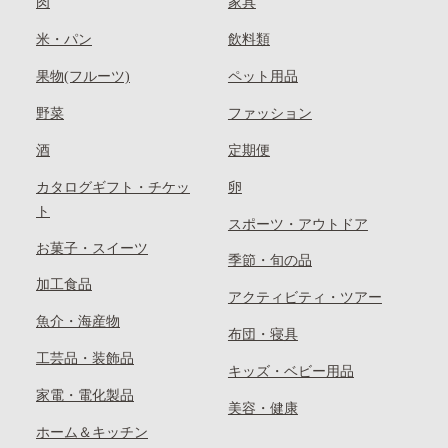
肉
家具
米・パン
飲料類
果物(フルーツ)
ペット用品
野菜
ファッション
酒
定期便
カタログギフト・チケッ
卵
ト
スポーツ・アウトドア
お菓子・スイーツ
季節・旬の品
加工食品
アクティビティ・ツアー
魚介・海産物
布団・寝具
工芸品・装飾品
キッズ・ベビー用品
家電・電化製品
美容・健康
ホーム＆キッチン