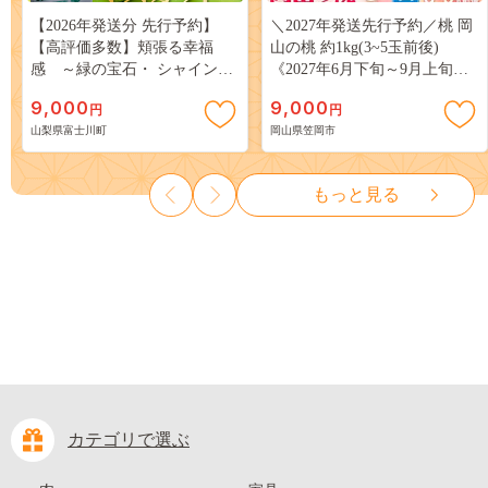
【2026年発送分 先行予約】
＼2027年発送先行予約／桃 岡
【高評価多数】頬張る幸福
山の桃 約1kg(3~5玉前後)
感 ～緑の宝石・ シャインマ
《2027年6月下旬～9月上旬頃
スカット ～ １ｋｇ以上（２～
出荷》 ご家庭用 訳あり 白桃
9,000
9,000
円
円
３房） フルーツ 山梨県産 果
岡山 はくとう スイーツ フル
山梨県富士川町
岡山県笠岡市
物 くだもの シャイン マスカ
ーツ 果物 デザート 旬 モモ も
ット ぶどう ブドウ 葡萄 大粒
も 先行予約 送料無料 果物 岡
種なし 先行予約 富士川町
山県 笠岡市 清水白桃 白鳳 白
もっと見る
10000円 一万円 9000円 九千円
麗 クール便---
kasaoka_zsy_419_100---
カテゴリで選ぶ