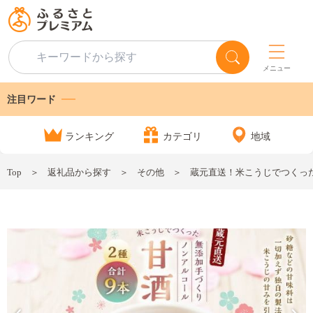
メニュー
注目ワード
ランキング
カテゴリ
地域
Top
返礼品から探す
その他
蔵元直送！米こうじでつくった無