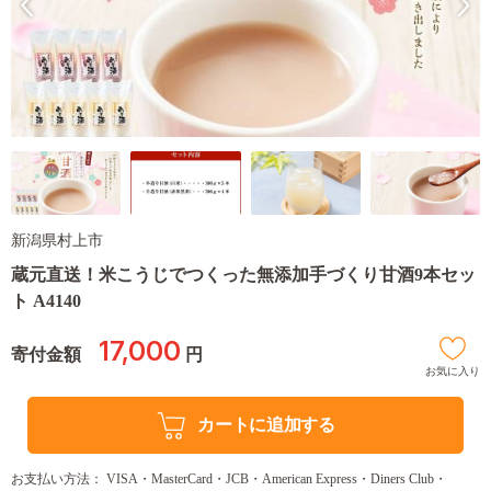
新潟県村上市
蔵元直送！米こうじでつくった無添加手づくり甘酒9本セッ
ト A4140
17,000
寄付金額
円
お気に入り
カートに追加する
お支払い方法： VISA・MasterCard・JCB・American Express・Diners Club・