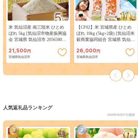
米 気仙沼産 南三陸米 ひとめ
【CF02】米 宮城県産 ひとめ
ぼれ 5kg [気仙沼市物産振興協
ぼれ 10kg (5kg×2袋) [気仙沼米
会 宮城県 気仙沼市 20565805]
穀商業協同組合 宮城県 気仙沼
お米 こめ コメ 白米 精米 一等
市 20565763] 一等米 ブランド
21,500
26,000
円
円
米 ブランド米 ご飯 ごはん 小
米 白米 精米 ご飯 ごはん コメ
宮城県気仙沼市
宮城県気仙沼市
分け 家庭用
こめ お米 小分け 家庭用
人気返礼品ランキング
2026年08月07日最新
1
2