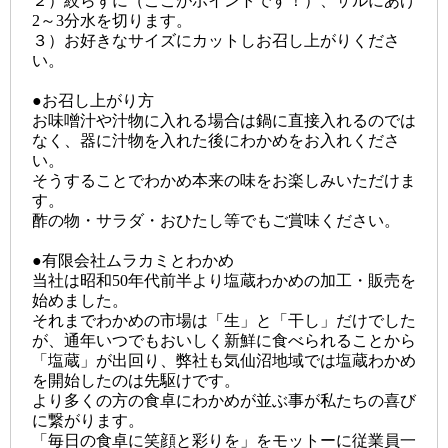
２）絞らずに（ここがポイントです！）、ザルにあげ
2～3分水を切ります。
３）お好きなサイズにカットしお召し上がりくださ
い。
●お召し上がり方
お味噌汁や汁物に入れる場合は鍋に直接入れるのでは
なく、器に汁物を入れた後にわかめをお入れくださ
い。
そうすることでわかめ本来の味をお楽しみいただけま
す。
酢の物・サラダ・おひたし等でもご賞味ください。
●有限会社ムラカミとわかめ
当社は昭和50年代前半より塩蔵わかめの加工・販売を
始めました。
それまでわかめの市場は「生」と「干し」だけでした
が、通年いつでもおいしく新鮮に食べられることから
「塩蔵」が出回り、弊社も気仙沼地域では塩蔵わかめ
を開始したのは先駆けです。
より多くの方の食卓にわかめが並ぶ事が私たちの喜び
に繋がります。
「毎日の食卓に笑顔と彩りを」をモットーに従業員一