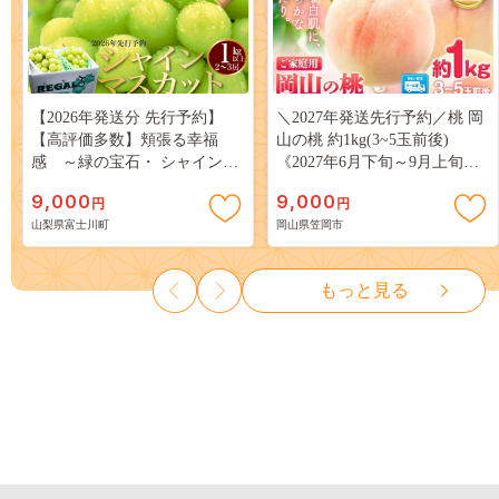
【2026年発送分 先行予約】
＼2027年発送先行予約／桃 岡
【高評価多数】頬張る幸福
山の桃 約1kg(3~5玉前後)
感 ～緑の宝石・ シャインマ
《2027年6月下旬～9月上旬頃
スカット ～ １ｋｇ以上（２～
出荷》 ご家庭用 訳あり 白桃
9,000
9,000
円
円
３房） フルーツ 山梨県産 果
岡山 はくとう スイーツ フル
山梨県富士川町
岡山県笠岡市
物 くだもの シャイン マスカ
ーツ 果物 デザート 旬 モモ も
ット ぶどう ブドウ 葡萄 大粒
も 先行予約 送料無料 果物 岡
種なし 先行予約 富士川町
山県 笠岡市 清水白桃 白鳳 白
もっと見る
10000円 一万円 9000円 九千円
麗 クール便---
kasaoka_zsy_419_100---