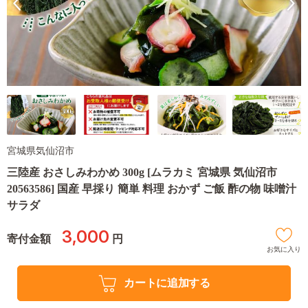
宮城県気仙沼市
三陸産 おさしみわかめ 300g [ムラカミ 宮城県 気仙沼市
20563586] 国産 早採り 簡単 料理 おかず ご飯 酢の物 味噌汁
サラダ
3,000
寄付金額
円
お気に入り
カートに追加する