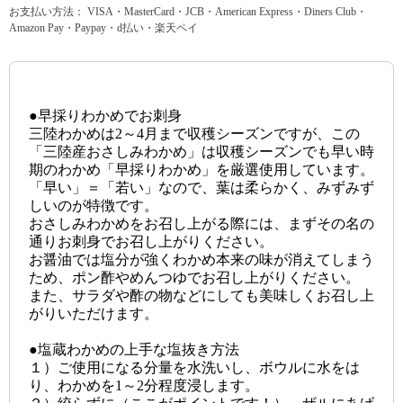
お支払い方法： VISA・MasterCard・JCB・American Express・Diners Club・
Amazon Pay・Paypay・d払い・楽天ペイ
●早採りわかめでお刺身
三陸わかめは2～4月まで収穫シーズンですが、この
「三陸産おさしみわかめ」は収穫シーズンでも早い時
期のわかめ「早採りわかめ」を厳選使用しています。
「早い」＝「若い」なので、葉は柔らかく、みずみず
しいのが特徴です。
おさしみわかめをお召し上がる際には、まずその名の
通りお刺身でお召し上がりください。
お醤油では塩分が強くわかめ本来の味が消えてしまう
ため、ポン酢やめんつゆでお召し上がりください。
また、サラダや酢の物などにしても美味しくお召し上
がりいただけます。
●塩蔵わかめの上手な塩抜き方法
１）ご使用になる分量を水洗いし、ボウルに水をは
り、わかめを1～2分程度浸します。