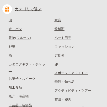
カテゴリで選ぶ
肉
家具
米・パン
飲料類
果物(フルーツ)
ペット用品
野菜
ファッション
酒
定期便
カタログギフト・チケッ
卵
ト
スポーツ・アウトドア
お菓子・スイーツ
季節・旬の品
加工食品
アクティビティ・ツアー
魚介・海産物
布団・寝具
工芸品・装飾品