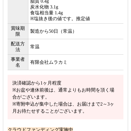
脂質 0.4g
炭水化物 3.1g
食塩相当量 1.4g
※塩抜き後の値です。推定値
賞味期
製造から50日（常温）
限
配送方
常温
法
事業者
有限会社ムラカミ
名
決済確認から1ヶ月程度
※お盆や連休前後は、通常よりもお時間を頂く場
合がございます。
※寄附申込が集中した場合は、お届けまで2～3ヶ
月お待たせすることがございます。
クラウドファンディング実施中