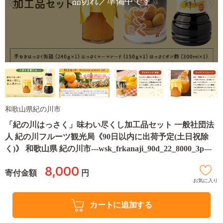
品切れ／準備中です
和歌山県紀の川市
「紀の川はっさく」味わい尽くし加工品セット 一般社団法
人 紀の川フルーツ観光局《90日以内に出荷予定(土日祝除
く)》 和歌山県 紀の川市---wsk_frkanaji_90d_22_8000_3p---
8,000
寄付金額
円
お気に入り
カートに追加する