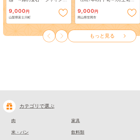
スカット ～ １ｋｇ以上（２～
出荷》 ご家庭用 訳あり 白桃
9,000
9,000
円
円
３房） フルーツ 山梨県産 果
岡山 はくとう スイーツ フル
山梨県富士川町
岡山県笠岡市
物 くだもの シャイン マスカ
ーツ 果物 デザート 旬 モモ も
ット ぶどう ブドウ 葡萄 大粒
も 先行予約 送料無料 果物 岡
種なし 先行予約 富士川町
山県 笠岡市 清水白桃 白鳳 白
もっと見る
10000円 一万円 9000円 九千円
麗 クール便---
kasaoka_zsy_419_100---
カテゴリで選ぶ
肉
家具
米・パン
飲料類