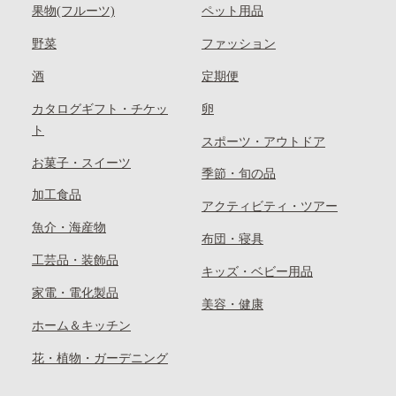
果物(フルーツ)
ペット用品
野菜
ファッション
酒
定期便
カタログギフト・チケッ
卵
ト
スポーツ・アウトドア
お菓子・スイーツ
季節・旬の品
加工食品
アクティビティ・ツアー
魚介・海産物
布団・寝具
工芸品・装飾品
キッズ・ベビー用品
家電・電化製品
美容・健康
ホーム＆キッチン
花・植物・ガーデニング