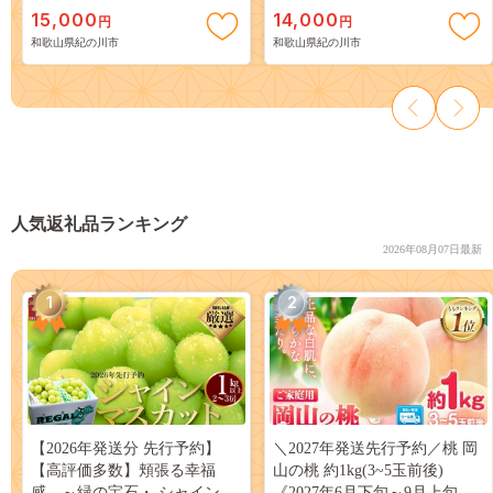
り 《2027年6月中旬-8月中旬頃
の桃 送料無料 6～8玉入り 旬
15,000
14,000
円
円
出荷》 果物 フルーツ お取り
の桃を厳選 あかつき モモ 果
和歌山県紀の川市
和歌山県紀の川市
寄せ 和歌山 予約 あかつき 紀
物 フルーツ お取り寄せ あか
の川 あらかわ 白鳳 日川白鳳
つき 予約 和歌山 白鳳 日川白
八旗白鳳 清水白桃 川中島白桃
鳳 八旗白鳳 清水白桃 川中島
つきあかり---
白桃 つきあかり---
wfn_cwlocal254_6c8c_26_15000_2kg-
wfn_cwlocal251_6c8c_26_14000_
--
--
人気返礼品ランキング
2026年08月07日最新
1
2
【2026年発送分 先行予約】
＼2027年発送先行予約／桃 岡
【高評価多数】頬張る幸福
山の桃 約1kg(3~5玉前後)
感 ～緑の宝石・ シャインマ
《2027年6月下旬～9月上旬頃