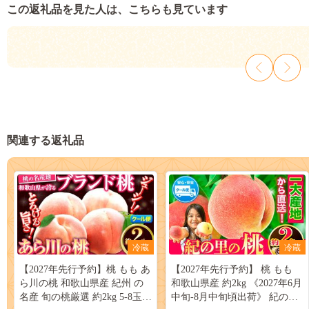
この返礼品を見た人は、こちらも見ています
関連する返礼品
冷蔵
冷蔵
【2027年先行予約】桃 もも あ
【2027年先行予約】 桃 もも
ら川の桃 和歌山県産 紀州 の
和歌山県産 約2kg 《2027年6月
名産 旬の桃厳選 約2kg 5-8玉入
中旬-8月中旬頃出荷》 紀の里