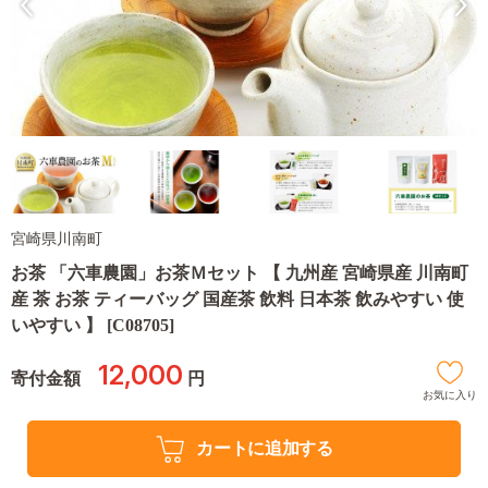
宮崎県川南町
お茶 「六車農園」お茶Ｍセット 【 九州産 宮崎県産 川南町
産 茶 お茶 ティーバッグ 国産茶 飲料 日本茶 飲みやすい 使
いやすい 】 [C08705]
12,000
寄付金額
円
お気に入り
カートに追加する