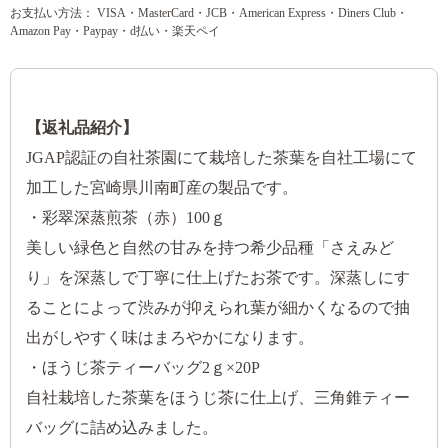
お支払い方法： VISA・MasterCard・JCB・American Express・Diners Club・
Amazon Pay・Paypay・d払い・楽天ペイ
【返礼品紹介】
JGAP認証の自社茶園にて栽培した茶葉を自社工場にて
加工した宮崎県川南町産の製品です。
・彩翠深蒸煎茶（赤）100ｇ
美しい緑色と自然の甘みを持つ希少品種「さえみど
り」を深蒸しで丁寧に仕上げたお茶です。深蒸しにす
ることによって渋みが抑えられ葉が細かくなるので抽
出がしやすく味はまろやかになります。
・ほうじ茶ティーバッグ2ｇ×20P
自社栽培した茶葉をほうじ茶に仕上げ、三角錐ティー
バッグに詰め込みました。