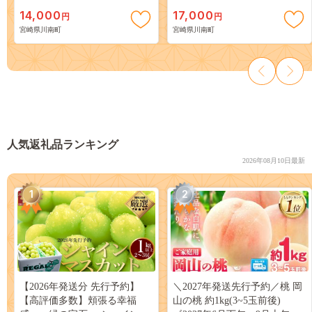
[E2903]
14,000
17,000
円
円
宮崎県川南町
宮崎県川南町
人気返礼品ランキング
2026年08月10日最新
1
2
【2026年発送分 先行予約】
＼2027年発送先行予約／桃 岡
【高評価多数】頬張る幸福
山の桃 約1kg(3~5玉前後)