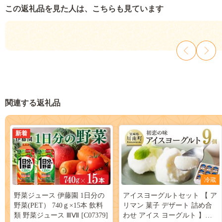
この返礼品を見た人は、こちらも見ています
関連する返礼品
新着
冷蔵
野菜ジュース 伊藤園 1日分の
アイスヨーグルトセット 【 ア
野菜(PET） 740ｇ×15本 飲料
リマン 菓子 デザート 詰め合
類 野菜ジュース ⅢⅦ [C07379]
わせ アイス ヨーグルト 】