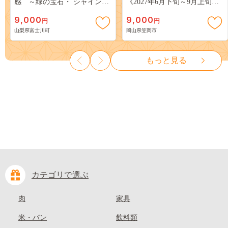
感 ～緑の宝石・ シャインマ
《2027年6月下旬～9月上旬頃
スカット ～ １ｋｇ以上（２～
出荷》 ご家庭用 訳あり 白桃
9,000
9,000
円
円
３房） フルーツ 山梨県産 果
岡山 はくとう スイーツ フル
山梨県富士川町
岡山県笠岡市
物 くだもの シャイン マスカ
ーツ 果物 デザート 旬 モモ も
ット ぶどう ブドウ 葡萄 大粒
も 先行予約 送料無料 果物 岡
種なし 先行予約 富士川町
山県 笠岡市 清水白桃 白鳳 白
もっと見る
10000円 一万円 9000円 九千円
麗 クール便---
kasaoka_zsy_419_100---
カテゴリで選ぶ
肉
家具
米・パン
飲料類