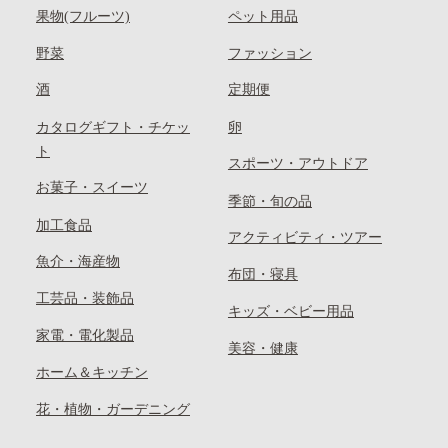
果物(フルーツ)
ペット用品
野菜
ファッション
酒
定期便
カタログギフト・チケッ
卵
ト
スポーツ・アウトドア
お菓子・スイーツ
季節・旬の品
加工食品
アクティビティ・ツアー
魚介・海産物
布団・寝具
工芸品・装飾品
キッズ・ベビー用品
家電・電化製品
美容・健康
ホーム＆キッチン
花・植物・ガーデニング