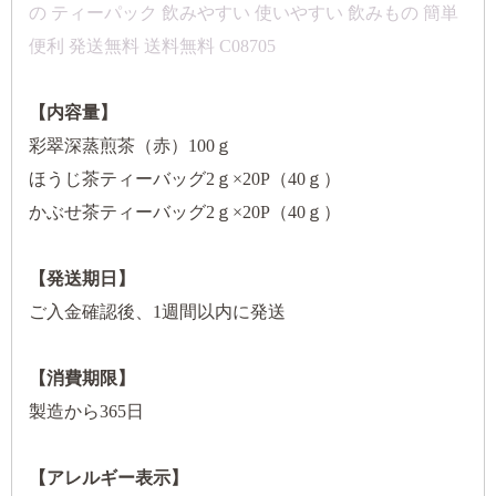
の ティーパック 飲みやすい 使いやすい 飲みもの 簡単
便利 発送無料 送料無料 C08705
【内容量】
彩翠深蒸煎茶（赤）100ｇ
ほうじ茶ティーバッグ2ｇ×20P（40ｇ）
かぶせ茶ティーバッグ2ｇ×20P（40ｇ）
【発送期日】
ご入金確認後、1週間以内に発送
【消費期限】
製造から365日
【アレルギー表示】