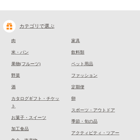
カテゴリで選ぶ
肉
家具
米・パン
飲料類
果物(フルーツ)
ペット用品
野菜
ファッション
酒
定期便
カタログギフト・チケッ
卵
ト
スポーツ・アウトドア
お菓子・スイーツ
季節・旬の品
加工食品
アクティビティ・ツアー