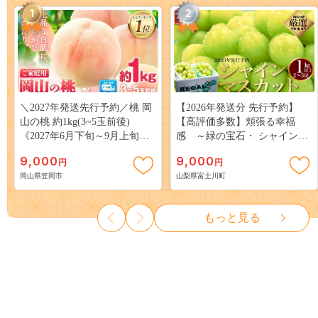
1
2
＼2027年発送先行予約／桃 岡
【2026年発送分 先行予約】
山の桃 約1kg(3~5玉前後)
【高評価多数】頬張る幸福
《2027年6月下旬～9月上旬頃
感 ～緑の宝石・ シャインマ
出荷》 ご家庭用 訳あり 白桃
スカット ～ １ｋｇ以上（２～
9,000
9,000
円
円
岡山 はくとう スイーツ フル
３房） フルーツ 山梨県産 果
岡山県笠岡市
山梨県富士川町
ーツ 果物 デザート 旬 モモ も
物 くだもの シャイン マスカ
も 先行予約 送料無料 果物 岡
ット ぶどう ブドウ 葡萄 大粒
山県 笠岡市 清水白桃 白鳳 白
種なし 先行予約 富士川町
もっと見る
麗 クール便---
10000円 一万円 9000円 九千円
kasaoka_zsy_419_100---