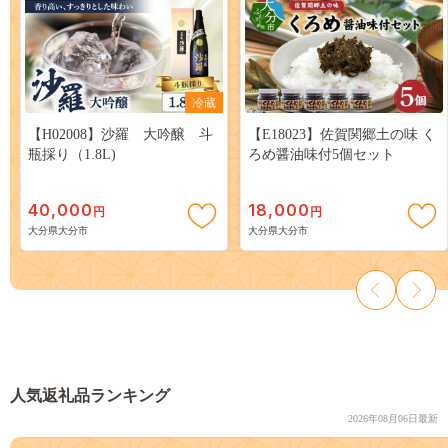
冷蔵
【H02008】沙羅 大吟醸 斗
【E18023】佐賀関郷土の味 く
瓶採り（1.8L)
ろめ醤油味付5個セット
40,000
18,000
円
円
大分県大分市
大分県大分市
人気返礼品ランキング
2026年08月06日最新