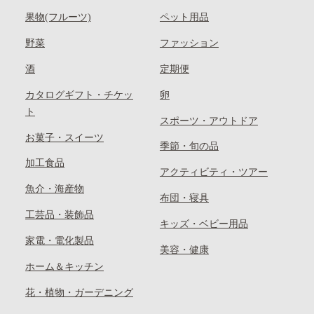
果物(フルーツ)
ペット用品
野菜
ファッション
酒
定期便
カタログギフト・チケッ
卵
ト
スポーツ・アウトドア
お菓子・スイーツ
季節・旬の品
加工食品
アクティビティ・ツアー
魚介・海産物
布団・寝具
工芸品・装飾品
キッズ・ベビー用品
家電・電化製品
美容・健康
ホーム＆キッチン
花・植物・ガーデニング