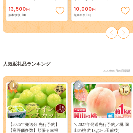
-hkw_hkg_1_13500---
(50g×1) 肉 期間限定 絶品 牛肉
13,500
10,000
円
円
よりヘルシー 馬肉 予約 平成
熊本県氷川町
熊本県氷川町
27年28年 農林水産大臣賞受賞
熊本県氷川町《90日以内に出
荷予定(土日祝除く)》---
hkw_lcl_33_250g---
人気返礼品ランキング
2026年08月08日最新
1
2
【2026年発送分 先行予約】
＼2027年発送先行予約／桃 岡
【高評価多数】頬張る幸福
山の桃 約1kg(3~5玉前後)