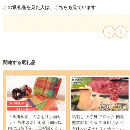
この返礼品を見た人は、こちらも見ています
関連する返礼品
「氷川学園」のさをり小物セ
馬刺し 上赤身 ブロック 国産
ット 熊本県氷川町産《60日以
熊本肥育 冷凍 生食用 たれ付
内に出荷予定(土日祝除く)》--
き(100g×2)＋たてがみセット