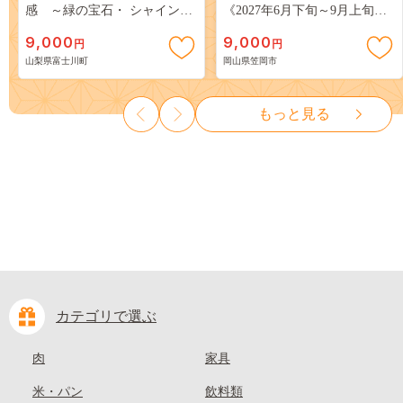
感 ～緑の宝石・ シャインマ
《2027年6月下旬～9月上旬頃
スカット ～ １ｋｇ以上（２～
出荷》 ご家庭用 訳あり 白桃
9,000
9,000
円
円
３房） フルーツ 山梨県産 果
岡山 はくとう スイーツ フル
山梨県富士川町
岡山県笠岡市
物 くだもの シャイン マスカ
ーツ 果物 デザート 旬 モモ も
ット ぶどう ブドウ 葡萄 大粒
も 先行予約 送料無料 果物 岡
種なし 先行予約 富士川町
山県 笠岡市 清水白桃 白鳳 白
もっと見る
10000円 一万円 9000円 九千円
麗 クール便---
kasaoka_zsy_419_100---
カテゴリで選ぶ
肉
家具
米・パン
飲料類