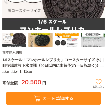
熊本県氷川町
1/6スケール「マンホールレプリカ」コースターサイズ 氷川
町役場建設下水道課《90日以内に出荷予定(土日祝除く)》---
hkw_hky_1_11cm---
20,500
寄付金額
円
お気に入り
カートに追加する