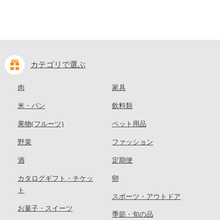
カテゴリで選ぶ
肉
家具
米・パン
飲料類
果物(フルーツ)
ペット用品
野菜
ファッション
酒
定期便
カタログギフト・チケッ
卵
ト
スポーツ・アウトドア
お菓子・スイーツ
季節・旬の品