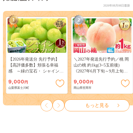
2026年08月08日最新
1
2
【2026年発送分 先行予約】
＼2027年発送先行予約／桃 岡
【高評価多数】頬張る幸福
山の桃 約1kg(3~5玉前後)
感 ～緑の宝石・ シャインマ
《2027年6月下旬～9月上旬頃
スカット ～ １ｋｇ以上（２～
出荷》 ご家庭用 訳あり 白桃
9,000
9,000
円
円
３房） フルーツ 山梨県産 果
岡山 はくとう スイーツ フル
山梨県富士川町
岡山県笠岡市
物 くだもの シャイン マスカ
ーツ 果物 デザート 旬 モモ も
ット ぶどう ブドウ 葡萄 大粒
も 先行予約 送料無料 果物 岡
種なし 先行予約 富士川町
山県 笠岡市 清水白桃 白鳳 白
もっと見る
10000円 一万円 9000円 九千円
麗 クール便---
kasaoka_zsy_419_100---