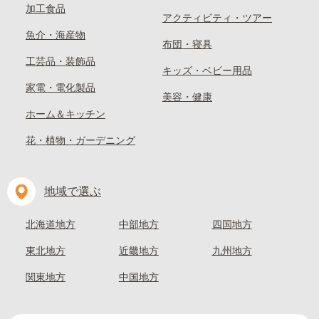
加工食品
アクティビティ・ツアー
魚介・海産物
布団・寝具
工芸品・装飾品
キッズ・ベビー用品
家電・電化製品
美容・健康
ホーム＆キッチン
花・植物・ガーデニング
地域で選ぶ
北海道地方
中部地方
四国地方
東北地方
近畿地方
九州地方
関東地方
中国地方