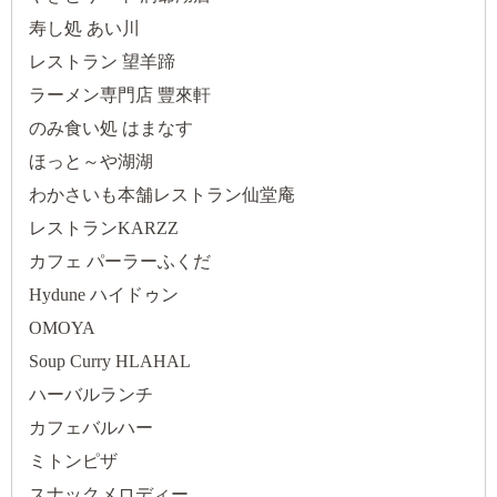
寿し処 あい川
レストラン 望羊蹄
ラーメン専門店 豐來軒
のみ食い処 はまなす
ほっと～や湖湖
わかさいも本舗レストラン仙堂庵
レストランKARZZ
カフェ パーラーふくだ
Hydune ハイドゥン
OMOYA
Soup Curry HLAHAL
ハーバルランチ
カフェバルハー
ミトンピザ
スナックメロディー