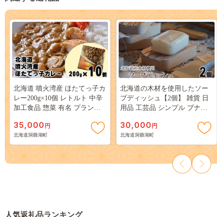
北海道 噴火湾産 ほたてっ子カ
北海道の木材を使用したソー
レー200g×10個 レトルト 中辛
プディッシュ【2個】 雑貨 日
加工食品 惣菜 有名 プランク
用品 工芸品 シンプル ブナ材
トン 栄養 美味しさ 濃厚 貝 ス
石鹸 皿 トレイ おしゃれ 自然
35,000
30,000
円
円
パイス 香る やさしい 人気メ
天然
北海道洞爺湖町
北海道洞爺湖町
ニュー 電子レンジ 簡単 食べ
応え 特製
人気返礼品ランキング