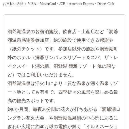
お支払い方法： VISA・MasterCard・JCB・American Express・Diners Club
洞爺湖温泉の各宿泊施設、飲食店・土産店など「洞爺
湖温泉感謝券参加店」約50施設で使用できる感謝券
（紙のチケット）です。参加店以外の施設や洞爺湖町
外のホテル（洞爺サンパレスリゾート＆スパ、ザ・レ
イクスイート湖の栖、洞爺湖 鶴雅リゾート 洸の謌な
ど）ではご利用いただけません。
洞爺湖温泉は活火山により上質な温泉が湧く温泉リゾ
ート地としても有名で、四季折々の風景を楽しめる最
高の観光スポットです。
約6か月間、毎夜20分間の花火が打ちあがる「洞爺湖ロ
ングラン花火大会」や洞爺湖温泉街の中心部にあるに
ぎわい広場に約40万球の電飾が輝く「イルミネーショ