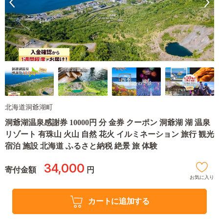
北海道洞爺湖町
洞爺湖温泉感謝券 10000円 分 金券 クーポン 洞爺湖 湖 温泉
リゾート 有珠山 火山 自然 花火 イルミネーション 旅行 観光
宿泊 施設 北海道 ふるさと納税 絶景 旅 体験
34,000
寄付金額
円
お気に入り
カートに追加する