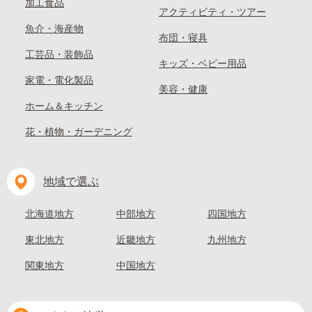
加工食品
アクティビティ・ツアー
魚介・海産物
布団・寝具
工芸品・装飾品
キッズ・ベビー用品
家電・電化製品
美容・健康
ホーム＆キッチン
花・植物・ガーデニング
地域で選ぶ
北海道地方
中部地方
四国地方
東北地方
近畿地方
九州地方
関東地方
中国地方