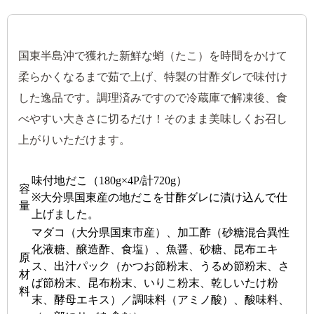
国東半島沖で獲れた新鮮な蛸（たこ）を時間をかけて
柔らかくなるまで茹で上げ、特製の甘酢ダレで味付け
した逸品です。調理済みですので冷蔵庫で解凍後、食
べやすい大きさに切るだけ！そのまま美味しくお召し
上がりいただけます。
味付地だこ（180g×4P/計720g）
容
※大分県国東産の地だこを甘酢ダレに漬け込んで仕
量
上げました。
マダコ（大分県国東市産）、加工酢（砂糖混合異性
化液糖、醸造酢、食塩）、魚醤、砂糖、昆布エキ
原
ス、出汁パック（かつお節粉末、うるめ節粉末、さ
材
ば節粉末、昆布粉末、いりこ粉末、乾しいたけ粉
料
末、酵母エキス）／調味料（アミノ酸）、酸味料、