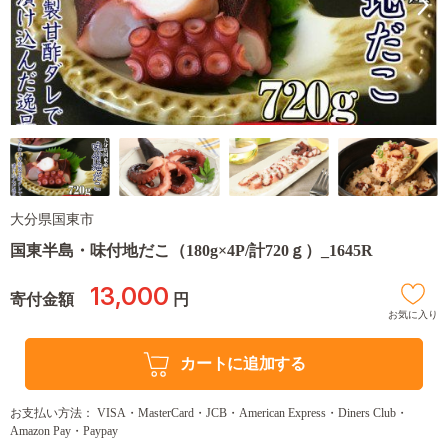
大分県国東市
国東半島・味付地だこ（180g×4P/計720ｇ）_1645R
13,000
寄付金額
円
お気に入り
カートに追加する
お支払い方法： VISA・MasterCard・JCB・American Express・Diners Club・
Amazon Pay・Paypay