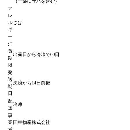
（一部にサバを含む）
ア
レ
ル
さば
ギ
ー
消
費
出荷日から冷凍で60日
期
限
発
送
決済から14日前後
期
日
配
冷凍
送
事
業
国東物産株式会社
者