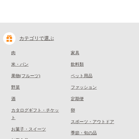
カテゴリで選ぶ
肉
家具
米・パン
飲料類
果物(フルーツ)
ペット用品
野菜
ファッション
酒
定期便
カタログギフト・チケッ
卵
ト
スポーツ・アウトドア
お菓子・スイーツ
季節・旬の品