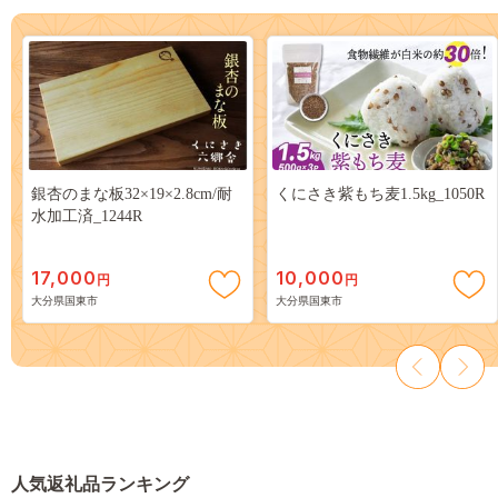
銀杏のまな板32×19×2.8cm/耐
くにさき紫もち麦1.5kg_1050R
水加工済_1244R
17,000
10,000
円
円
大分県国東市
大分県国東市
人気返礼品ランキング