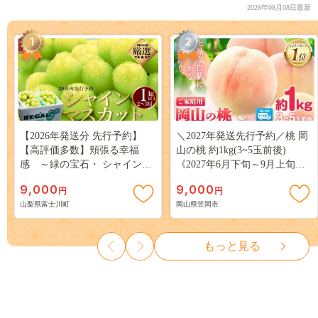
2026年08月08日最新
1
2
【2026年発送分 先行予約】
＼2027年発送先行予約／桃 岡
【高評価多数】頬張る幸福
山の桃 約1kg(3~5玉前後)
感 ～緑の宝石・ シャインマ
《2027年6月下旬～9月上旬頃
スカット ～ １ｋｇ以上（２～
出荷》 ご家庭用 訳あり 白桃
9,000
9,000
円
円
３房） フルーツ 山梨県産 果
岡山 はくとう スイーツ フル
山梨県富士川町
岡山県笠岡市
物 くだもの シャイン マスカ
ーツ 果物 デザート 旬 モモ も
ット ぶどう ブドウ 葡萄 大粒
も 先行予約 送料無料 果物 岡
種なし 先行予約 富士川町
山県 笠岡市 清水白桃 白鳳 白
もっと見る
10000円 一万円 9000円 九千円
麗 クール便---
kasaoka_zsy_419_100---