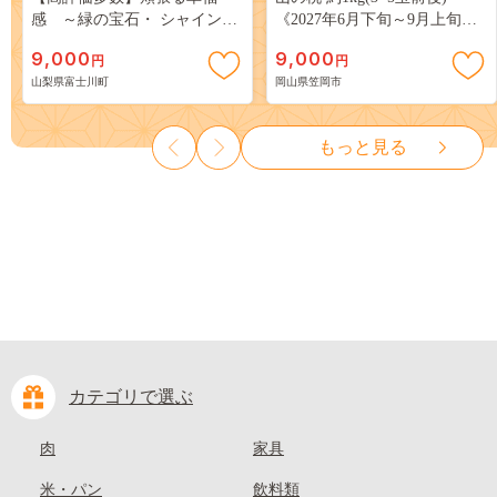
感 ～緑の宝石・ シャインマ
《2027年6月下旬～9月上旬頃
スカット ～ １ｋｇ以上（２～
出荷》 ご家庭用 訳あり 白桃
9,000
9,000
円
円
３房） フルーツ 山梨県産 果
岡山 はくとう スイーツ フル
山梨県富士川町
岡山県笠岡市
物 くだもの シャイン マスカ
ーツ 果物 デザート 旬 モモ も
ット ぶどう ブドウ 葡萄 大粒
も 先行予約 送料無料 果物 岡
種なし 先行予約 富士川町
山県 笠岡市 清水白桃 白鳳 白
もっと見る
10000円 一万円 9000円 九千円
麗 クール便---
kasaoka_zsy_419_100---
カテゴリで選ぶ
肉
家具
米・パン
飲料類