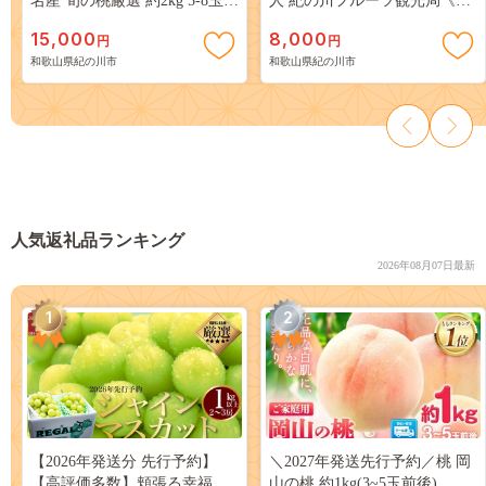
名産 旬の桃厳選 約2kg 5-8玉入
人 紀の川フルーツ観光局《90
り 《2027年6月中旬-8月中旬頃
日以内に出荷予定(土日祝除
15,000
8,000
円
円
出荷》 果物 フルーツ お取り
く)》 和歌山県 紀の川市---
和歌山県紀の川市
和歌山県紀の川市
寄せ 和歌山 予約 あかつき 紀
wsk_frkanaji_90d_22_8000_3p--
の川 あらかわ 白鳳 日川白鳳
-
八旗白鳳 清水白桃 川中島白桃
つきあかり---
wfn_cwlocal254_6c8c_26_15000_2kg-
--
人気返礼品ランキング
2026年08月07日最新
1
2
【2026年発送分 先行予約】
＼2027年発送先行予約／桃 岡
【高評価多数】頬張る幸福
山の桃 約1kg(3~5玉前後)