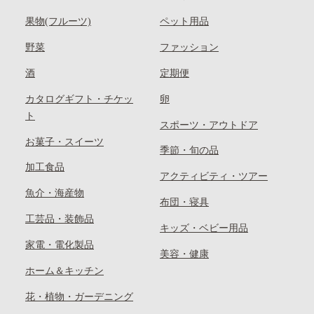
果物(フルーツ)
ペット用品
野菜
ファッション
酒
定期便
カタログギフト・チケッ
卵
ト
スポーツ・アウトドア
お菓子・スイーツ
季節・旬の品
加工食品
アクティビティ・ツアー
魚介・海産物
布団・寝具
工芸品・装飾品
キッズ・ベビー用品
家電・電化製品
美容・健康
ホーム＆キッチン
花・植物・ガーデニング