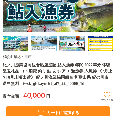
和歌山県紀の川市
紀ノ川漁業協同組合鮎遊漁証 鮎入漁券 年間 2022年分 体験
型返礼品 コト消費 釣り 鮎 あゆ アユ 遊漁券 入漁券 《7月上
旬-8月末頃出荷》 紀ノ川漁業協同組合 和歌山県 紀の川市
送料無料---iwsk_gkkayuckt_af7_22_40000_1d---
40,000
寄付金額
円
お気に入り
カートに追加する