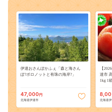
伊達おさんぽかふぇ「森と海さん
【202
ぽ?ポロノットと有珠の海岸?」
達市 
1kg 1箱 Mサイズ とまと 新鮮 ジュー
シー 
47,000
8,0
円
北海道伊達市
北海道伊