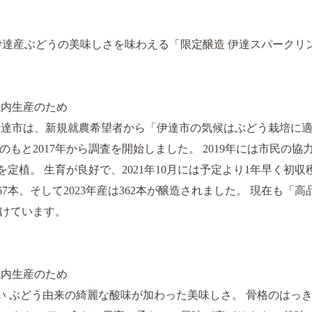
伊達産ぶどうの美味しさを味わえる「限定醸造 伊達スパークリ
域内生産のため
年に伊達市は、新規就農希望者から「伊達市の気候はぶどう栽培に
もと2017年から調査を開始しました。 2019年には市民の
本を定植。 生育が良好で、2021年10月には予定より1年早く初
367本、そして2023年産は362本が醸造されました。 現在も
けています。
域内生産のため
い ぶどう由来の綺麗な酸味が加わった美味しさ。 骨格のはっ