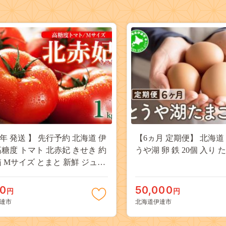
6年 発送 】 先行予約 北海道 伊
【6ヵ月 定期便】 北海道
高糖度 トマト 北赤妃 きせき 約
うや湖 卵 鉄 20個 入
産地直送
00
50,000
円
円
達市
北海道伊達市