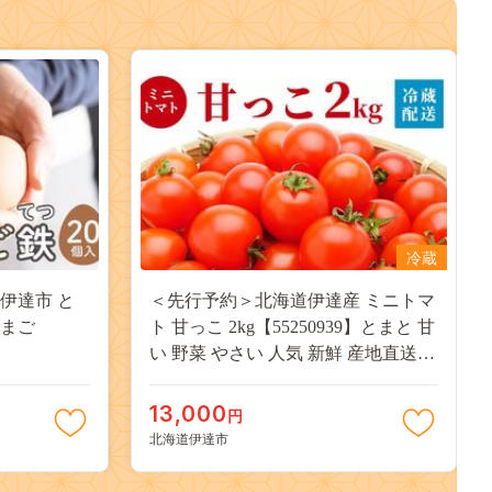
冷蔵
 伊達市 と
＜先行予約＞北海道伊達産 ミニトマ
り たまご
ト 甘っこ 2kg【55250939】とまと 甘
い 野菜 やさい 人気 新鮮 産地直送
農家直送 先行受付
13,000
円
北海道伊達市