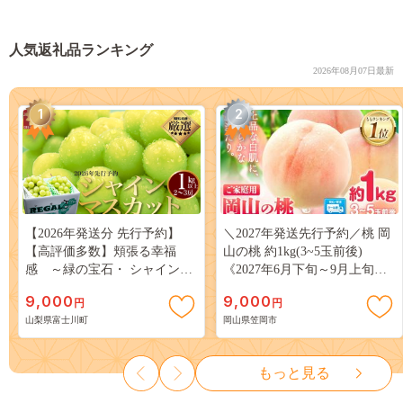
人気返礼品ランキング
2026年08月07日最新
1
2
【2026年発送分 先行予約】
＼2027年発送先行予約／桃 岡
【高評価多数】頬張る幸福
山の桃 約1kg(3~5玉前後)
感 ～緑の宝石・ シャインマ
《2027年6月下旬～9月上旬頃
スカット ～ １ｋｇ以上（２～
出荷》 ご家庭用 訳あり 白桃
9,000
9,000
円
円
３房） フルーツ 山梨県産 果
岡山 はくとう スイーツ フル
山梨県富士川町
岡山県笠岡市
物 くだもの シャイン マスカ
ーツ 果物 デザート 旬 モモ も
ット ぶどう ブドウ 葡萄 大粒
も 先行予約 送料無料 果物 岡
種なし 先行予約 富士川町
山県 笠岡市 清水白桃 白鳳 白
もっと見る
10000円 一万円 9000円 九千円
麗 クール便---
kasaoka_zsy_419_100---