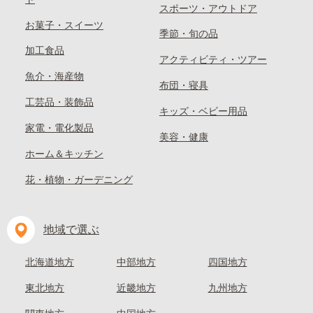
スポーツ・アウトドア
お菓子・スイーツ
季節・旬の品
加工食品
アクティビティ・ツアー
魚介・海産物
布団・寝具
工芸品・装飾品
キッズ・ベビー用品
家電・電化製品
美容・健康
ホーム＆キッチン
花・植物・ガーデニング
地域で選ぶ
北海道地方
中部地方
四国地方
東北地方
近畿地方
九州地方