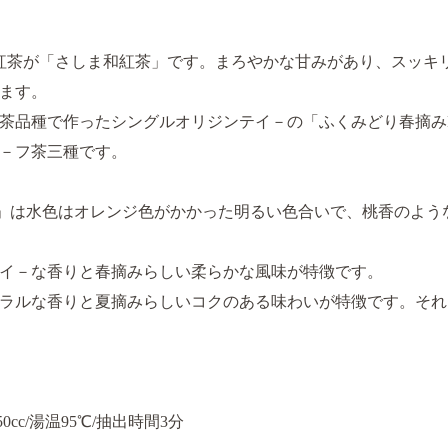
産紅茶が「さしま和紅茶」です。まろやかな甘みがあり、スッキ
ます。
茶品種で作ったシングルオリジンテイ－の「ふくみどり春摘みP
リ－フ茶三種です。
UM」は水色はオレンジ色がかかった明るい色合いで、桃香のよ
イ－な香りと春摘みらしい柔らかな風味が特徴です。
ラルな香りと夏摘みらしいコクのある味わいが特徴です。それ
cc/湯温95℃/抽出時間3分