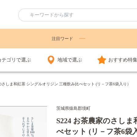
注目ワード
カテゴリで選ぶ
地域で選ぶ
おすすめ特
家のさしま和紅茶 シングルオリジン 三種飲み比べセット (リ－フ茶6袋入り）
茨城県猿島郡境町
S224 お茶農家のさし
べセット (リ－フ茶6袋