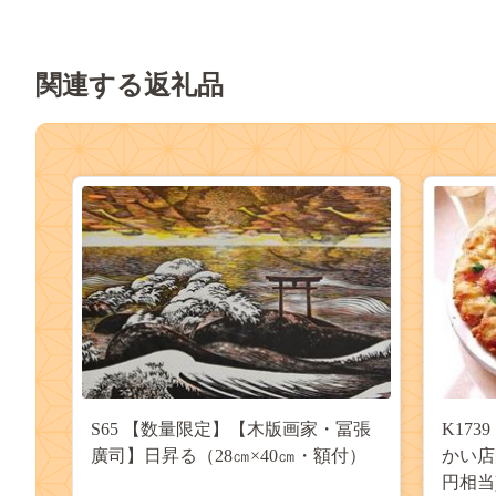
関連する返礼品
S65 【数量限定】【木版画家・冨張
K17
廣司】日昇る（28㎝×40㎝・額付）
かい店
円相当