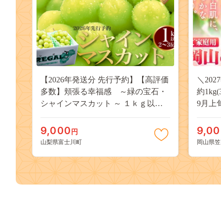
【2026年発送分 先行予約】【高評価
＼20
多数】頬張る幸福感 ～緑の宝石・
約1kg
シャインマスカット ～ １ｋｇ以上
9月上
（２～３房） フルーツ 山梨県産 果
桃 岡
物 くだもの シャイン マスカット ぶ
果物 
9,000
9,0
円
どう ブドウ 葡萄 大粒 種なし 先行予
送料無
山梨県富士川町
岡山県笠
約 富士川町 10000円 一万円 9000円
桃 白鳳
九千円
kasaok