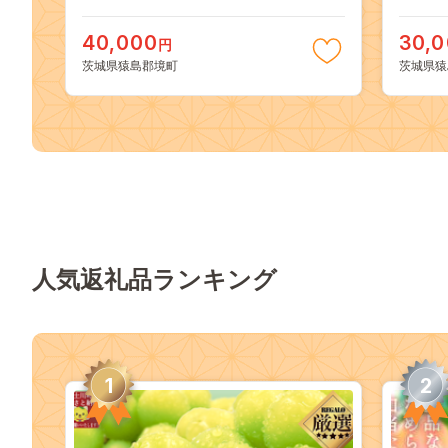
40,000
30,
円
茨城県猿島郡境町
茨城県猿
人気返礼品ランキング
1
2