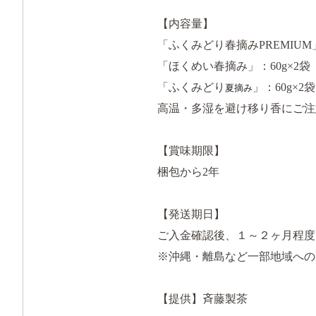
【内容量】
「ふくみどり春摘みPREMIUM」
「ほくめい春摘み」：60g×2袋
「ふくみどり
」：60g×2袋
夏摘み
高温・多湿を避け移り香にご注
【賞味期限】
梱包から2年
【発送期日】
ご入金確認後、１～２ヶ月程度
※沖縄・離島など一部地域への
【提供】斉藤製茶