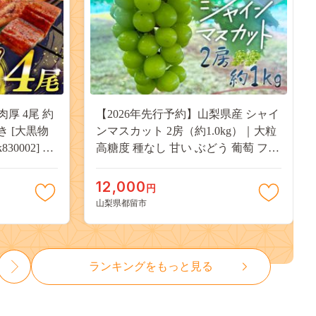
肉厚 4尾 約
【2026年先行予約】山梨県産 シャイ
付き [大黒物
ンマスカット 2房（約1.0kg）｜大粒
30002] 不
高糖度 種なし 甘い ぶどう 葡萄 フル
 unagi
ーツ 果物 産地直送 贈答用 送料無料
焼き かば焼
JX003
12,000
円
13000
山梨県都留市
ランキングをもっと見る