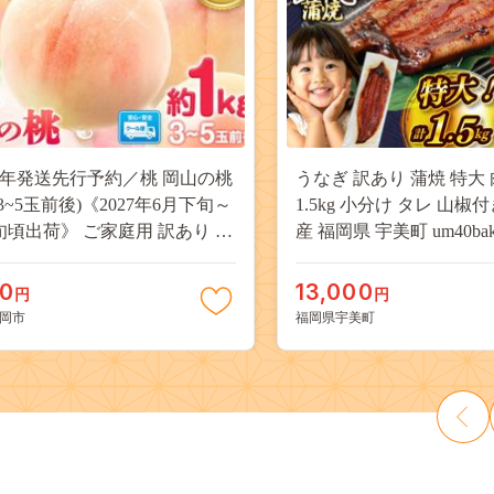
27年発送先行予約／桃 岡山の桃
うなぎ 訳あり 蒲焼 特大 
(3~5玉前後)《2027年6月下旬～
1.5kg 小分け タレ 山椒
旬頃出荷》 ご家庭用 訳あり 白
産 福岡県 宇美町 um40bak8
山 はくとう スイーツ フルーツ
揃い 規格外 家庭用 鰻 ウナギ
デザート 旬 モモ もも 先行予約
うなぎ蒲焼 鰻蒲焼き 蒲
00
13,000
円
円
料 果物 岡山県 笠岡市 清水白
き 真空パック 個包装 冷凍 
岡市
福岡県宇美町
 白麗 クール便---
13000円
a_zsy_419_100---