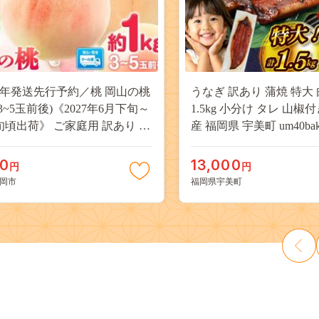
27年発送先行予約／桃 岡山の桃
うなぎ 訳あり 蒲焼 特大 
(3~5玉前後)《2027年6月下旬～
1.5kg 小分け タレ 山椒
旬頃出荷》 ご家庭用 訳あり 白
産 福岡県 宇美町 um40bak8
山 はくとう スイーツ フルーツ
揃い 規格外 家庭用 鰻 ウナギ
デザート 旬 モモ もも 先行予約
うなぎ蒲焼 鰻蒲焼き 蒲
00
13,000
円
円
料 果物 岡山県 笠岡市 清水白
き 真空パック 個包装 冷凍 
岡市
福岡県宇美町
 白麗 クール便---
13000円
a_zsy_419_100---