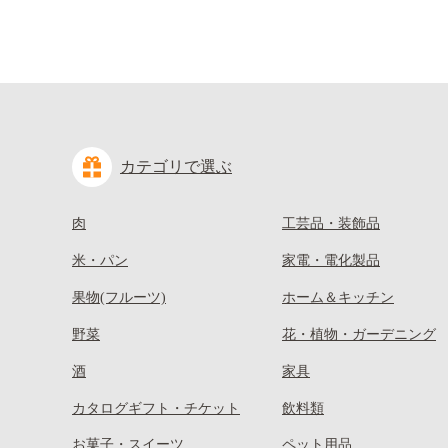
カテゴリで選ぶ
肉
工芸品・装飾品
米・パン
家電・電化製品
果物(フルーツ)
ホーム＆キッチン
野菜
花・植物・ガーデニング
酒
家具
カタログギフト・チケット
飲料類
お菓子・スイーツ
ペット用品