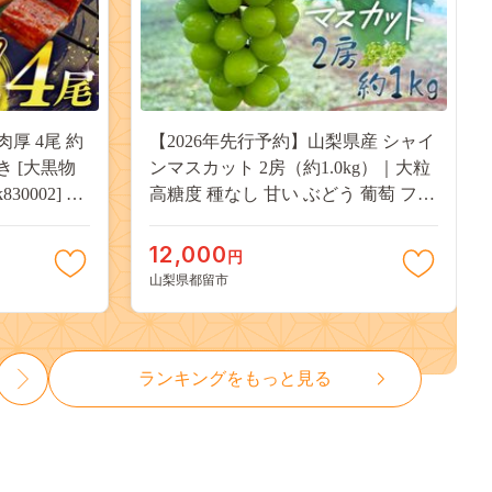
肉厚 4尾 約
【2026年先行予約】山梨県産 シャイ
付き [大黒物
ンマスカット 2房（約1.0kg）｜大粒
30002] 不
高糖度 種なし 甘い ぶどう 葡萄 フル
 unagi
ーツ 果物 産地直送 贈答用 送料無料
焼き かば焼
JX003
12,000
円
13000
山梨県都留市
ランキングをもっと見る