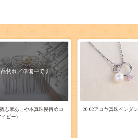
品切れ／準備中です
0伊勢志摩あこや本真珠髪留めコ
20-02アコヤ真珠ペンダ
アイビー)