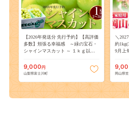
【2026年発送分 先行予約】【高評価
＼20
多数】頬張る幸福感 ～緑の宝石・
約1kg
シャインマスカット ～ １ｋｇ以上
9月上
（２～３房） フルーツ 山梨県産 果
桃 岡
物 くだもの シャイン マスカット ぶ
果物 
9,000
9,0
円
どう ブドウ 葡萄 大粒 種なし 先行予
送料無
山梨県富士川町
岡山県笠
約 富士川町 10000円 一万円 9000円
桃 白鳳
九千円
kasaok