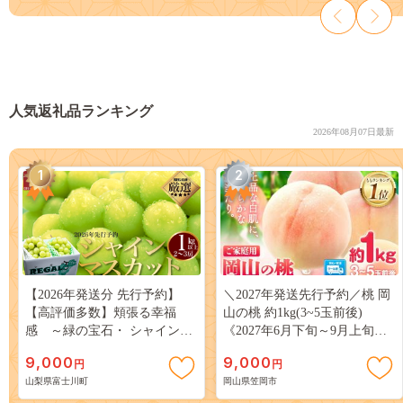
人気返礼品ランキング
2026年08月07日最新
1
2
【2026年発送分 先行予約】
＼2027年発送先行予約／桃 岡
【高評価多数】頬張る幸福
山の桃 約1kg(3~5玉前後)
感 ～緑の宝石・ シャインマ
《2027年6月下旬～9月上旬頃
スカット ～ １ｋｇ以上（２～
出荷》 ご家庭用 訳あり 白桃
9,000
9,000
円
円
３房） フルーツ 山梨県産 果
岡山 はくとう スイーツ フル
山梨県富士川町
岡山県笠岡市
物 くだもの シャイン マスカ
ーツ 果物 デザート 旬 モモ も
ット ぶどう ブドウ 葡萄 大粒
も 先行予約 送料無料 果物 岡