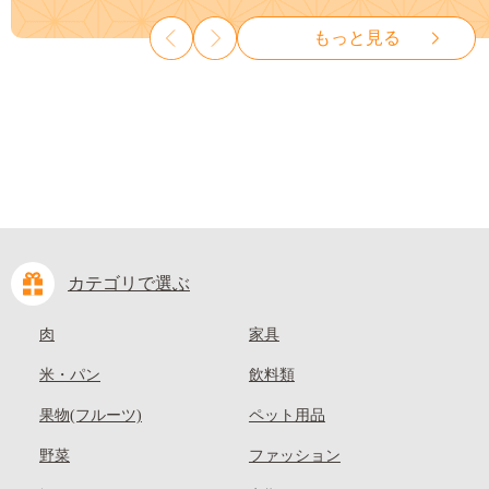
種なし 先行予約 富士川町
山県 笠岡市 清水白桃 白鳳 白
もっと見る
10000円 一万円 9000円 九千円
麗 クール便---
kasaoka_zsy_419_100---
カテゴリで選ぶ
肉
家具
米・パン
飲料類
果物(フルーツ)
ペット用品
野菜
ファッション