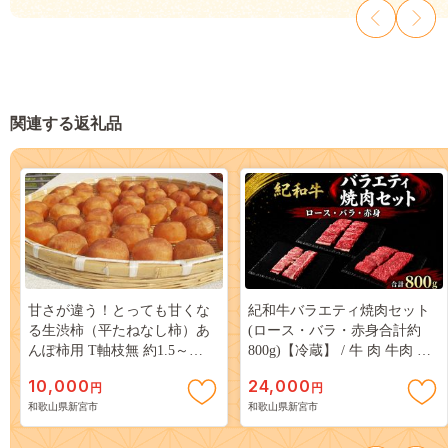
関連する返礼品
甘さが違う！とっても甘くな
紀和牛バラエティ焼肉セット
る生渋柿（平たねなし柿）あ
(ロース・バラ・赤身合計約
んぽ柿用 T軸枝無 約1.5～
800g)【冷蔵】 / 牛 肉 牛肉 紀
2kg 6～12玉＜2026年10月中
和牛 ロース 赤身 バラ 焼肉 焼
10,000
24,000
円
円
旬～順次発送＞-
き肉 800g【tnk130-1】
和歌山県新宮市
和歌山県新宮市
AP【art018B】