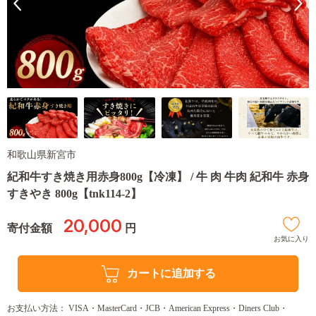
和歌山県新宮市
紀和牛すき焼き用赤身800g【冷凍】 / 牛 肉 牛肉 紀和牛 赤身
すきやき 800g【tnk114-2】
20,000
寄付金額
円
お気に入り
カートに追加する
お支払い方法： VISA・MasterCard・JCB・American Express・Diners Club・