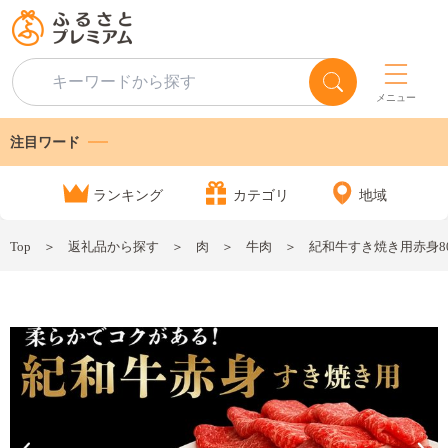
メニュー
注目ワード
ランキング
カテゴリ
地域
Top
返礼品から探す
肉
牛肉
紀和牛すき焼き用赤身800g