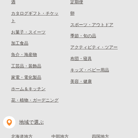
酒
定期便
カタログギフト・チケッ
卵
ト
スポーツ・アウトドア
お菓子・スイーツ
季節・旬の品
加工食品
アクティビティ・ツアー
魚介・海産物
布団・寝具
工芸品・装飾品
キッズ・ベビー用品
家電・電化製品
美容・健康
ホーム＆キッチン
花・植物・ガーデニング
地域で選ぶ
北海道地方
中部地方
四国地方