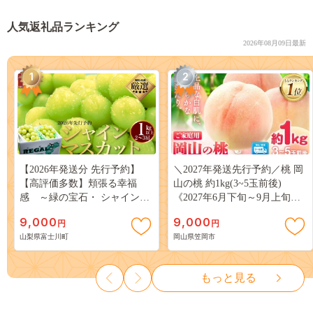
人気返礼品ランキング
2026年08月09日最新
1
2
【2026年発送分 先行予約】
＼2027年発送先行予約／桃 岡
【高評価多数】頬張る幸福
山の桃 約1kg(3~5玉前後)
感 ～緑の宝石・ シャインマ
《2027年6月下旬～9月上旬頃
スカット ～ １ｋｇ以上（２～
出荷》 ご家庭用 訳あり 白桃
9,000
9,000
円
円
３房） フルーツ 山梨県産 果
岡山 はくとう スイーツ フル
山梨県富士川町
岡山県笠岡市
物 くだもの シャイン マスカ
ーツ 果物 デザート 旬 モモ も
ット ぶどう ブドウ 葡萄 大粒
も 先行予約 送料無料 果物 岡
種なし 先行予約 富士川町
山県 笠岡市 清水白桃 白鳳 白
もっと見る
10000円 一万円 9000円 九千円
麗 クール便---
kasaoka_zsy_419_100---