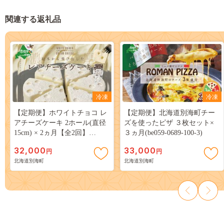
関連する返礼品
冷凍
冷凍
【定期便】ホワイトチョコ レ
【定期便】北海道別海町チー
アチーズケーキ 2ホール(直径
ズを使ったピザ ３枚セット×
15cm) × 2ヵ月【全2回】
３ヵ月(be059-0689-100-3)
#CHACOCHEE
32,000
33,000
円
円
北海道別海町
北海道別海町