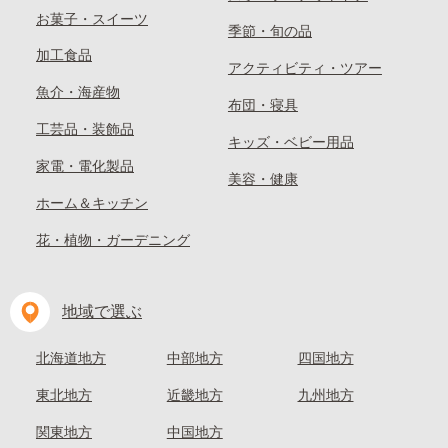
お菓子・スイーツ
季節・旬の品
加工食品
アクティビティ・ツアー
魚介・海産物
布団・寝具
工芸品・装飾品
キッズ・ベビー用品
家電・電化製品
美容・健康
ホーム＆キッチン
花・植物・ガーデニング
地域で選ぶ
北海道地方
中部地方
四国地方
東北地方
近畿地方
九州地方
関東地方
中国地方