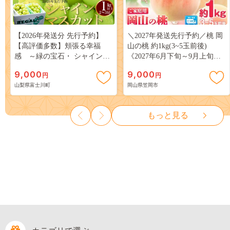
【2026年発送分 先行予約】
＼2027年発送先行予約／桃 岡
【高評価多数】頬張る幸福
山の桃 約1kg(3~5玉前後)
感 ～緑の宝石・ シャインマ
《2027年6月下旬～9月上旬頃
スカット ～ １ｋｇ以上（２～
出荷》 ご家庭用 訳あり 白桃
9,000
9,000
円
円
３房） フルーツ 山梨県産 果
岡山 はくとう スイーツ フル
山梨県富士川町
岡山県笠岡市
物 くだもの シャイン マスカ
ーツ 果物 デザート 旬 モモ も
ット ぶどう ブドウ 葡萄 大粒
も 先行予約 送料無料 果物 岡
種なし 先行予約 富士川町
山県 笠岡市 清水白桃 白鳳 白
もっと見る
10000円 一万円 9000円 九千円
麗 クール便---
kasaoka_zsy_419_100---