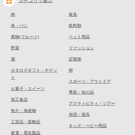
カテゴリで選ぶ
肉
家具
米・パン
飲料類
果物(フルーツ)
ペット用品
野菜
ファッション
酒
定期便
カタログギフト・チケッ
卵
ト
スポーツ・アウトドア
お菓子・スイーツ
季節・旬の品
加工食品
アクティビティ・ツアー
魚介・海産物
布団・寝具
工芸品・装飾品
キッズ・ベビー用品
家電・電化製品