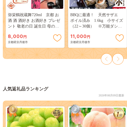
弥栄鶴祝蔵舞720ml 京都 お
BBQに最適！ 天然サザエ
酒 酒 酒好き お酒好き プレゼ
ボイル済み 1.6kg 小サイズ
ント 敬老の日 誕生日 母の日
（22～30個） ※万能ダシ付
父の日 お祝い 手土産 アルコ
き UO00072
8,000
11,000
円
円
ール 京都 丹後 地酒 日本酒 送
京都府京丹後市
京都府京丹後市
料無料 AM00738
人気返礼品ランキング
2026年08月09日最新
1
2