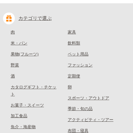
カテゴリで選ぶ
肉
家具
米・パン
飲料類
果物(フルーツ)
ペット用品
野菜
ファッション
酒
定期便
カタログギフト・チケッ
卵
ト
スポーツ・アウトドア
お菓子・スイーツ
季節・旬の品
加工食品
アクティビティ・ツアー
魚介・海産物
布団・寝具