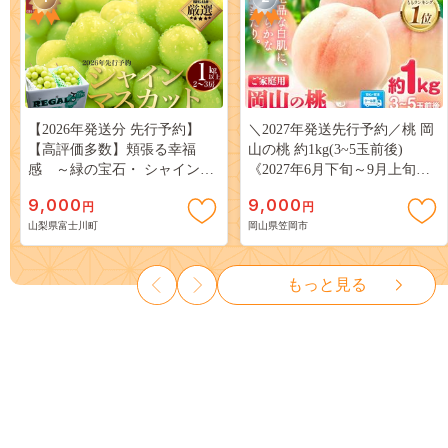
【2026年発送分 先行予約】
＼2027年発送先行予約／桃 岡
【高評価多数】頬張る幸福
山の桃 約1kg(3~5玉前後)
感 ～緑の宝石・ シャインマ
《2027年6月下旬～9月上旬頃
スカット ～ １ｋｇ以上（２～
出荷》 ご家庭用 訳あり 白桃
9,000
9,000
円
円
３房） フルーツ 山梨県産 果
岡山 はくとう スイーツ フル
山梨県富士川町
岡山県笠岡市
物 くだもの シャイン マスカ
ーツ 果物 デザート 旬 モモ も
ット ぶどう ブドウ 葡萄 大粒
も 先行予約 送料無料 果物 岡
種なし 先行予約 富士川町
山県 笠岡市 清水白桃 白鳳 白
もっと見る
10000円 一万円 9000円 九千円
麗 クール便---
kasaoka_zsy_419_100---