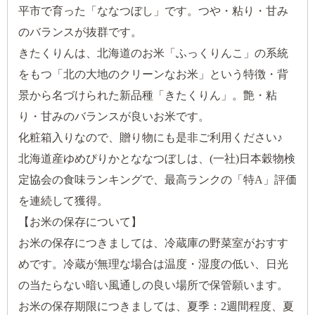
平市で育った「ななつぼし」です。つや・粘り・甘み
のバランスが抜群です。
きたくりんは、北海道のお米「ふっくりんこ」の系統
をもつ「北の大地のクリーンなお米」という特徴・背
景から名づけられた新品種「きたくりん」。艶・粘
り・甘みのバランスが良いお米です。
化粧箱入りなので、贈り物にも是非ご利用ください♪
北海道産ゆめぴりかとななつぼしは、(一社)日本穀物検
定協会の食味ランキングで、最高ランクの「特A」評価
を連続して獲得。
【お米の保存について】
お米の保存につきましては、冷蔵庫の野菜室がおすす
めです。冷蔵が無理な場合は温度・湿度の低い、日光
の当たらない暗い風通しの良い場所で保管願います。
お米の保存期限につきましては、夏季：2週間程度、夏