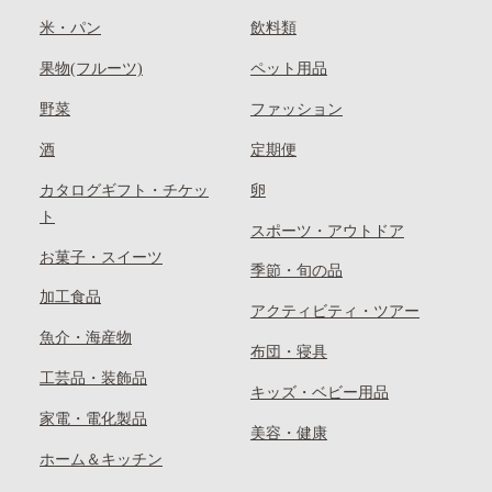
米・パン
飲料類
果物(フルーツ)
ペット用品
野菜
ファッション
酒
定期便
カタログギフト・チケッ
卵
ト
スポーツ・アウトドア
お菓子・スイーツ
季節・旬の品
加工食品
アクティビティ・ツアー
魚介・海産物
布団・寝具
工芸品・装飾品
キッズ・ベビー用品
家電・電化製品
美容・健康
ホーム＆キッチン