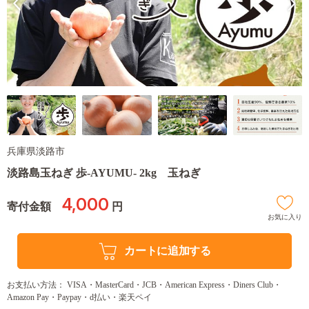
兵庫県淡路市
淡路島玉ねぎ 歩-AYUMU- 2kg 玉ねぎ
4,000
寄付金額
円
お気に入り
カートに追加する
お支払い方法： VISA・MasterCard・JCB・American Express・Diners Club・
Amazon Pay・Paypay・d払い・楽天ペイ