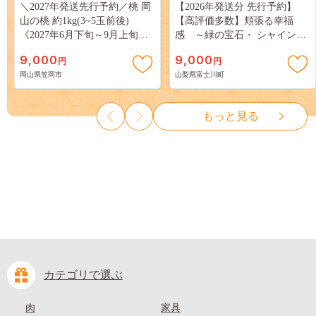
＼2027年発送先行予約／桃 岡
【2026年発送分 先行予約】
山の桃 約1kg(3~5玉前後)
【高評価多数】頬張る幸福
《2027年6月下旬～9月上旬頃
感 ～緑の宝石・ シャインマ
出荷》 ご家庭用 訳あり 白桃
スカット ～ １ｋｇ以上（２～
9,000
9,000
円
円
岡山 はくとう スイーツ フル
３房） フルーツ 山梨県産 果
岡山県笠岡市
山梨県富士川町
ーツ 果物 デザート 旬 モモ も
物 くだもの シャイン マスカ
も 先行予約 送料無料 果物 岡
ット ぶどう ブドウ 葡萄 大粒
山県 笠岡市 清水白桃 白鳳 白
種なし 先行予約 富士川町
もっと見る
麗 クール便---
10000円 一万円 9000円 九千円
kasaoka_zsy_419_100---
カテゴリで選ぶ
肉
家具