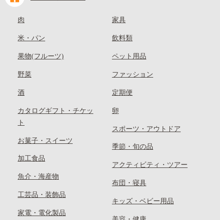
肉
家具
米・パン
飲料類
果物(フルーツ)
ペット用品
野菜
ファッション
酒
定期便
カタログギフト・チケッ
卵
ト
スポーツ・アウトドア
お菓子・スイーツ
季節・旬の品
加工食品
アクティビティ・ツアー
魚介・海産物
布団・寝具
工芸品・装飾品
キッズ・ベビー用品
家電・電化製品
美容・健康