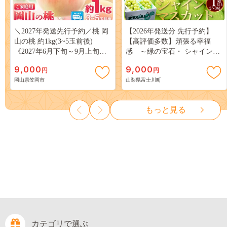
＼2027年発送先行予約／桃 岡
【2026年発送分 先行予約】
山の桃 約1kg(3~5玉前後)
【高評価多数】頬張る幸福
《2027年6月下旬～9月上旬頃
感 ～緑の宝石・ シャインマ
出荷》 ご家庭用 訳あり 白桃
スカット ～ １ｋｇ以上（２～
9,000
9,000
円
円
岡山 はくとう スイーツ フル
３房） フルーツ 山梨県産 果
岡山県笠岡市
山梨県富士川町
ーツ 果物 デザート 旬 モモ も
物 くだもの シャイン マスカ
も 先行予約 送料無料 果物 岡
ット ぶどう ブドウ 葡萄 大粒
山県 笠岡市 清水白桃 白鳳 白
種なし 先行予約 富士川町
もっと見る
麗 クール便---
10000円 一万円 9000円 九千円
kasaoka_zsy_419_100---
カテゴリで選ぶ