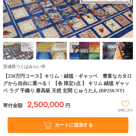
茨城県つくばみらい市
【250万円コース】キリム・絨毯・ギャッベ 豊富なカタロ
グから自由に選べる！ 【各 限定1点 】 キリム 絨毯 ギャッ
ベ ラグ 手織り 最高級 天然 玄関 じゅうたん [BP250-NT]
2,500,000
寄付金額
円
お気に入り
カートに追加する