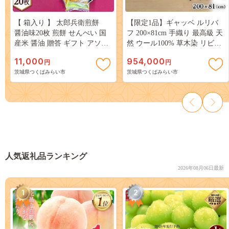
【 箱入り 】 太郎兵衛煎餅
【限定1品】ギャッベ ルリバ
醤油味20枚 煎餅 せんべい 国
フ 200×81cm 手織り 最高級 天
産米 醤油 贈答 ギフト アソー
然 ウール100% 草木染 リビン
ト セット [AQ02-NT]
グサイズ おしゃれ かわいい
11,000
954,000
円
円
モダン 北欧 ラグ 絨毯 マット
茨城県つくばみらい市
茨城県つくばみらい市
(HR-11093） ラグマット カー
ペット ギャベ 床暖房対応 ホ
ットカーペット対応 [BP223-
NT]
人気返礼品ランキング
2026年08月06日最新
1
2