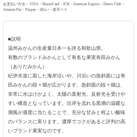
お支払い方法： VISA・MasterCard・JCB・American Express・Diners Club・
Amazon Pay・Paypay・d払い・楽天ペイ
■説明
温州みかんの生産量日本一を誇る和歌山県。
有数のブランドみかんとして有名な果実有田みかん
（ありだみかん）
紀伊水道に面した海岸沿いや、川沿いの急斜面には有
田みかんの段々畑が広がります。急斜面の段々畑は、
非常に水はけがよく、太陽の直射光、反射光を受けや
すい構造となっています。沿岸を流れる黒潮の温暖な
潮風が適度に当たることで、充分な甘みと程よい酸味
のバランスに実ります。濃厚でコクがあると評判の高
いブランド果実なのです。