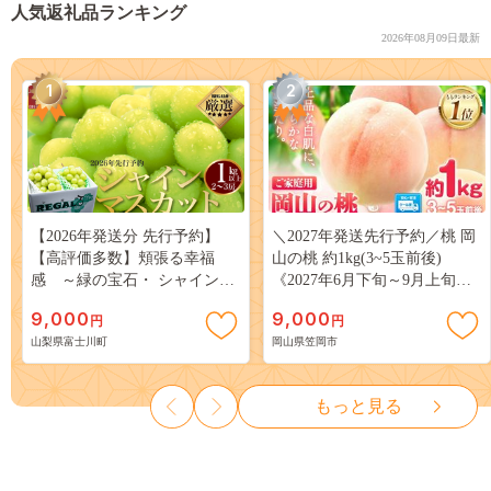
人気返礼品ランキング
2026年08月09日最新
1
2
【2026年発送分 先行予約】
＼2027年発送先行予約／桃 岡
【高評価多数】頬張る幸福
山の桃 約1kg(3~5玉前後)
感 ～緑の宝石・ シャインマ
《2027年6月下旬～9月上旬頃
スカット ～ １ｋｇ以上（２～
出荷》 ご家庭用 訳あり 白桃
9,000
9,000
円
円
３房） フルーツ 山梨県産 果
岡山 はくとう スイーツ フル
山梨県富士川町
岡山県笠岡市
物 くだもの シャイン マスカ
ーツ 果物 デザート 旬 モモ も
ット ぶどう ブドウ 葡萄 大粒
も 先行予約 送料無料 果物 岡
種なし 先行予約 富士川町
山県 笠岡市 清水白桃 白鳳 白
もっと見る
10000円 一万円 9000円 九千円
麗 クール便---
kasaoka_zsy_419_100---