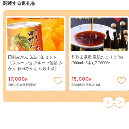
関連する返礼品
田村みかん 缶詰 8缶セット
和歌山県産 湯浅たまり 2.7kg
【フルーツ缶 フルーツ缶詰 み
(900ml×3本)_ZC6006n
かん 有田みかん 和歌山産】
_AY6004n
17,000
15,000
円
円
和歌山県有田郡湯浅町
和歌山県有田郡湯浅町