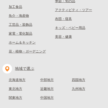
季節・旬の品
加工食品
アクティビティ・ツアー
魚介・海産物
布団・寝具
工芸品・装飾品
キッズ・ベビー用品
家電・電化製品
美容・健康
ホーム＆キッチン
花・植物・ガーデニング
地域で選ぶ
北海道地方
中部地方
四国地方
東北地方
近畿地方
九州地方
関東地方
中国地方