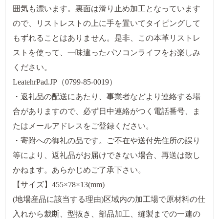
囲気も漂います。裏面は滑り止め加工となっています
ので、リストレストの上に手を置いてタイピングして
もずれることはありません。是非、この本革リストレ
ストを使って、一味違ったパソコンライフをお楽しみ
ください。
LeatehrPad.JP（0799-85-0019）
・返礼品の配送にあたり、事業者などより連絡する場
合がありますので、必ず日中連絡がつく電話番号、ま
たはメールアドレスをご登録ください。
・寄附への御礼の品です。ご不在や送付先住所の誤り
等により、返礼品がお届けできない場合、再送は致し
かねます。あらかじめご了承下さい。
【サイズ】455×78×13(mm)
(地場産品に該当する理由)区域内の加工場で原材料の仕
入れから裁断、型抜き、部品加工、縫製までの一連の