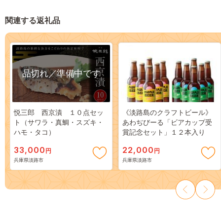
関連する返礼品
品切れ／準備中です
悦三郎 西京漬 １０点セッ
《淡路島のクラフトビール》
ト（サワラ・真鯛・スズキ・
あわぢびーる「ビアカップ受
ハモ・タコ）
賞記念セット」１２本入り
33,000
22,000
円
円
兵庫県淡路市
兵庫県淡路市