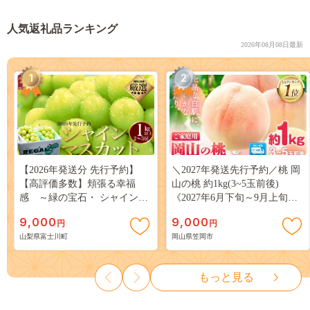
人気返礼品ランキング
2026年08月08日最新
1
2
【2026年発送分 先行予約】
＼2027年発送先行予約／桃 岡
【高評価多数】頬張る幸福
山の桃 約1kg(3~5玉前後)
感 ～緑の宝石・ シャインマ
《2027年6月下旬～9月上旬頃
スカット ～ １ｋｇ以上（２～
出荷》 ご家庭用 訳あり 白桃
9,000
9,000
円
円
３房） フルーツ 山梨県産 果
岡山 はくとう スイーツ フル
山梨県富士川町
岡山県笠岡市
物 くだもの シャイン マスカ
ーツ 果物 デザート 旬 モモ も
ット ぶどう ブドウ 葡萄 大粒
も 先行予約 送料無料 果物 岡
種なし 先行予約 富士川町
山県 笠岡市 清水白桃 白鳳 白
もっと見る
10000円 一万円 9000円 九千円
麗 クール便---
kasaoka_zsy_419_100---