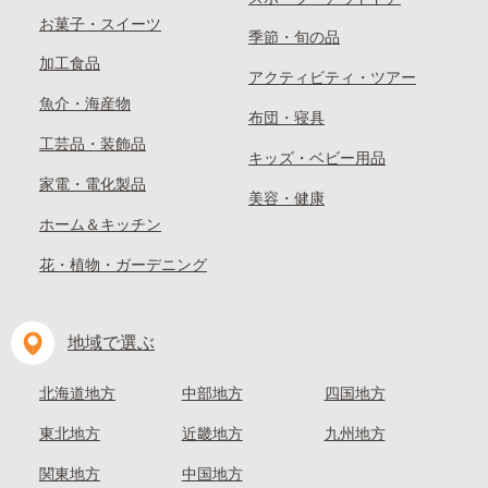
お菓子・スイーツ
季節・旬の品
加工食品
アクティビティ・ツアー
魚介・海産物
布団・寝具
工芸品・装飾品
キッズ・ベビー用品
家電・電化製品
美容・健康
ホーム＆キッチン
花・植物・ガーデニング
地域で選ぶ
北海道地方
中部地方
四国地方
東北地方
近畿地方
九州地方
関東地方
中国地方