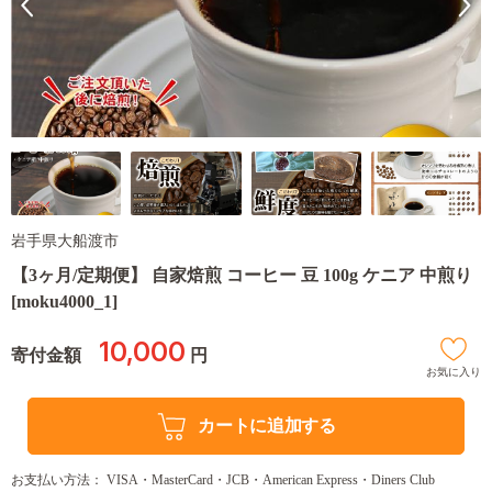
岩手県大船渡市
【3ヶ月/定期便】 自家焙煎 コーヒー 豆 100g ケニア 中煎り
[moku4000_1]
10,000
寄付金額
円
お気に入り
カートに追加する
お支払い方法： VISA・MasterCard・JCB・American Express・Diners Club