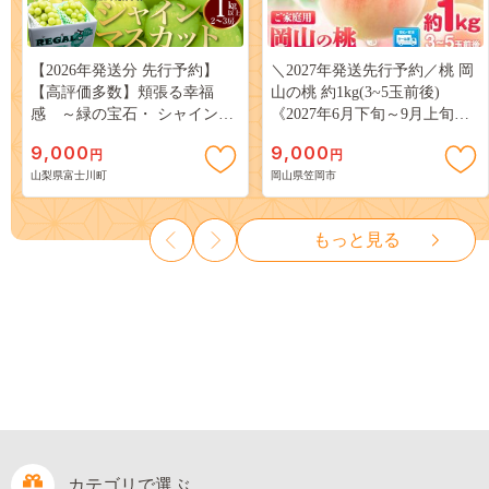
【2026年発送分 先行予約】
＼2027年発送先行予約／桃 岡
【高評価多数】頬張る幸福
山の桃 約1kg(3~5玉前後)
感 ～緑の宝石・ シャインマ
《2027年6月下旬～9月上旬頃
スカット ～ １ｋｇ以上（２～
出荷》 ご家庭用 訳あり 白桃
9,000
9,000
円
円
３房） フルーツ 山梨県産 果
岡山 はくとう スイーツ フル
山梨県富士川町
岡山県笠岡市
物 くだもの シャイン マスカ
ーツ 果物 デザート 旬 モモ も
ット ぶどう ブドウ 葡萄 大粒
も 先行予約 送料無料 果物 岡
種なし 先行予約 富士川町
山県 笠岡市 清水白桃 白鳳 白
もっと見る
10000円 一万円 9000円 九千円
麗 クール便---
kasaoka_zsy_419_100---
カテゴリで選ぶ