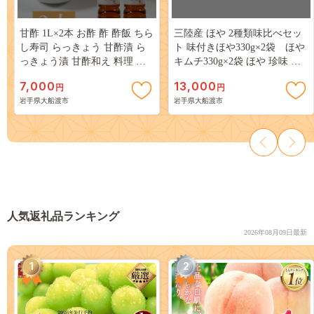
甘酢 1L×2本 お酢 酢 酢飯 ちら
三陸産 ほや 2種類味比べセッ
し寿司 らっきょう 甘酢漬 ら
ト 味付きほや330g×2袋 ほや
っきょう漬 甘酢和え 料理 調
キムチ330g×2袋 ほや 珍味 お
味料 ドレッシング 健康 混ぜ
つまみ 海鮮 キムチ 冷凍 三陸
7,000
13,000
円
円
る かける 漬ける 酢の素 ビネ
産 岩手県三陸産 [kairaku010]
岩手県大船渡市
岩手県大船渡市
ガー vinegar 水野醤油 大船渡
大船渡市 三陸 岩手県 国産
人気返礼品ランキング
2026年08月09日最新
1
2