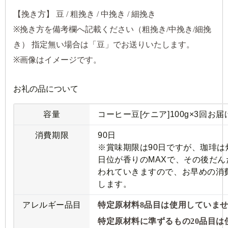
【挽き方】 豆 / 粗挽き / 中挽き / 細挽き
※挽き方を備考欄へ記載ください（粗挽き/中挽き/細挽
き） 指定無い場合は「豆」でお送りいたします。
※画像はイメージです。
お礼の品について
容量
コーヒー豆[ケニア]100g×3回お届
消費期限
90日
※賞味期限は90日ですが、珈琲は
日位が香りのMAXで、その後だん
われていきますので、お早めの消
します。
アレルギー品目
特定原材料8品目は使用していま
特定原材料に準ずるもの20品目は