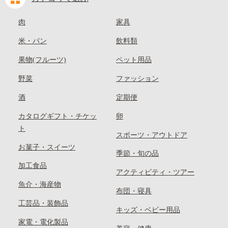
肉
家具
米・パン
飲料類
果物(フルーツ)
ペット用品
野菜
ファッション
酒
定期便
カタログギフト・チケッ
卵
ト
スポーツ・アウトドア
お菓子・スイーツ
季節・旬の品
加工食品
アクティビティ・ツアー
魚介・海産物
布団・寝具
工芸品・装飾品
キッズ・ベビー用品
家電・電化製品