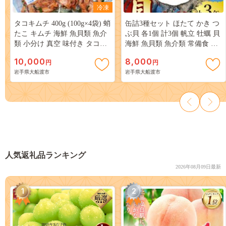
冷凍
タコキムチ 400g (100g×4袋) 蛸
缶詰3種セット ほたて かき つ
たこ キムチ 海鮮 魚貝類 魚介
ぶ貝 各1個 計3個 帆立 牡蠣 貝
類 小分け 真空 味付き タコ
海鮮 魚貝類 魚介類 常備食 常
octopus 刺身 おさしみ 刺し身
温保存 缶詰 缶 非常食 備蓄 備
10,000
8,000
円
円
切り身 バーベキュー BBQ ご
え 防災 つまみ おつまみ 三陸
岩手県大船渡市
岩手県大船渡市
はん 夕飯 おかず おつまみ 晩
産 岩手県 大船渡市 [56500557]
酌 海産物 海鮮 魚介 魚介類 大
船渡 三陸 岩手県 国産
[nomura012_2]
人気返礼品ランキング
2026年08月09日最新
1
2