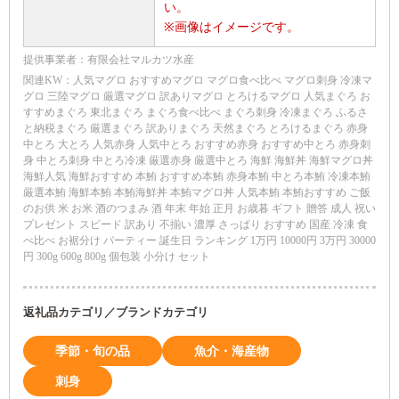
い。
※画像はイメージです。
提供事業者：有限会社マルカツ水産
関連KW：人気マグロ おすすめマグロ マグロ食べ比べ マグロ刺身 冷凍マ
グロ 三陸マグロ 厳選マグロ 訳ありマグロ とろけるマグロ 人気まぐろ お
すすめまぐろ 東北まぐろ まぐろ食べ比べ まぐろ刺身 冷凍まぐろ ふるさ
と納税まぐろ 厳選まぐろ 訳ありまぐろ 天然まぐろ とろけるまぐろ 赤身
中とろ 大とろ 人気赤身 人気中とろ おすすめ赤身 おすすめ中とろ 赤身刺
身 中とろ刺身 中とろ冷凍 厳選赤身 厳選中とろ 海鮮 海鮮丼 海鮮マグロ丼
海鮮人気 海鮮おすすめ 本鮪 おすすめ本鮪 赤身本鮪 中とろ本鮪 冷凍本鮪
厳選本鮪 海鮮本鮪 本鮪海鮮丼 本鮪マグロ丼 人気本鮪 本鮪おすすめ ご飯
のお供 米 お米 酒のつまみ 酒 年末 年始 正月 お歳暮 ギフト 贈答 成人 祝い
プレゼント スピード 訳あり 不揃い 濃厚 さっぱり おすすめ 国産 冷凍 食
べ比べ お裾分け パーティー 誕生日 ランキング 1万円 10000円 3万円 30000
円 300g 600g 800g 個包装 小分け セット
返礼品カテゴリ／ブランドカテゴリ
季節・旬の品
魚介・海産物
刺身