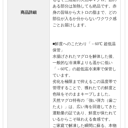
ある部分は加熱しても絶品です。赤
商品詳細
身の旨味から大トロの脂まで、どの
部位が入るか分からないワクワク感
ごとお届けします。
■鮮度へのこだわり「－60℃ 超低温
保管」
水揚げされたマグロを解体した後、
一般的な冷凍庫よりも遥かに低い
「－60℃」の超低温冷凍庫で保管し
ています。
劣化を極限まで抑えるこの温度帯で
管理することで、獲れたての鮮度と
色味をそのままキープしました。
天然マグロ特有の「強い弾力（歯ご
たえ）」は、広い海を回遊してきた
運動量の証であり、鮮度が保たれて
いるからこそ味わえる食感です。
ご家庭で解凍した瞬間に蘇る、本物