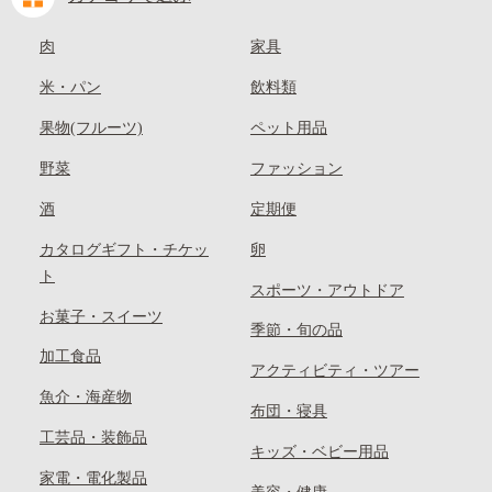
肉
家具
米・パン
飲料類
果物(フルーツ)
ペット用品
野菜
ファッション
酒
定期便
カタログギフト・チケッ
卵
ト
スポーツ・アウトドア
お菓子・スイーツ
季節・旬の品
加工食品
アクティビティ・ツアー
魚介・海産物
布団・寝具
工芸品・装飾品
キッズ・ベビー用品
家電・電化製品