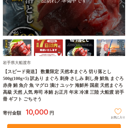
品切れ／準備中です
岩手県大船渡市
【スピード発送】 数量限定 天然本まぐろ 切り落とし
500g(100g×5) 訳あり まぐろ 刺身 さしみ 刺し身 鮮魚 まぐろ
赤身 鮪 魚介 魚 マグロ 漬け ユッケ 海鮮丼 国産 天然まぐろ
高級 天然 人気 寿司 本鮪 お正月 年末 冷凍 三陸 大船渡 岩手
冊 ギフト ごちそう
10,000
寄付金額
円
お気に入り