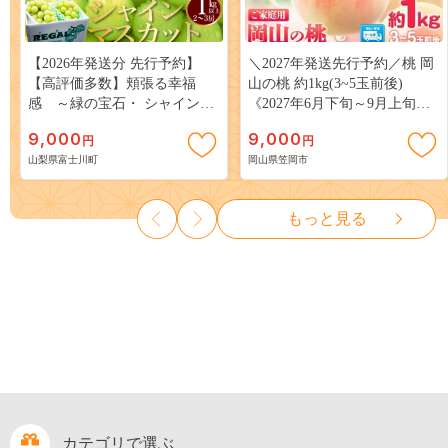
【2026年発送分 先行予約】
＼2027年発送先行予約／桃 岡
【高評価多数】頬張る幸福
山の桃 約1kg(3~5玉前後)
感 ～緑の宝石・ シャインマ
《2027年6月下旬～9月上旬頃
スカット ～ １ｋｇ以上（２～
出荷》 ご家庭用 訳あり 白桃
9,000
9,000
円
円
３房） フルーツ 山梨県産 果
岡山 はくとう スイーツ フル
山梨県富士川町
岡山県笠岡市
物 くだもの シャイン マスカ
ーツ 果物 デザート 旬 モモ も
ット ぶどう ブドウ 葡萄 大粒
も 先行予約 送料無料 果物 岡
種なし 先行予約 富士川町
山県 笠岡市 清水白桃 白鳳 白
もっと見る
10000円 一万円 9000円 九千円
麗 クール便---
kasaoka_zsy_419_100---
カテゴリで選ぶ