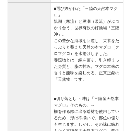
■選び抜かれた「三陸の天然本マグ
ロ」
親潮（寒流）と黒潮（暖流）がぶつ
かり合う、世界有数の好漁場「三陸
沖」。
この豊かな海域を回遊し、栄養をた
っぷりと蓄えた天然の本マグロ（ク
ロマグロ）を水揚げしました。
養殖物とは一線を画す、引き締まっ
た身質と、脂の甘み。マグロ本来の
香りと酸味を楽しめる、正真正銘の
「天然物」です。
■切り落とし ～味は「三陸産天然本
マグロ」そのもの。～
柵を作る際に出る端材を使用してい
るため、形は不揃いで、部位の偏り
も生じます。しかし、その味は紛れ
もなく三陸産の天然本マグロ。筋の