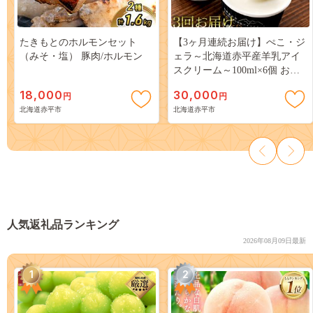
たきもとのホルモンセット
【3ヶ月連続お届け】ぺこ・ジ
（みそ・塩） 豚肉/ホルモン
ェラ～北海道赤平産羊乳アイ
スクリーム～100ml×6個 お菓
子
18,000
30,000
円
円
北海道赤平市
北海道赤平市
人気返礼品ランキング
2026年08月09日最新
1
2