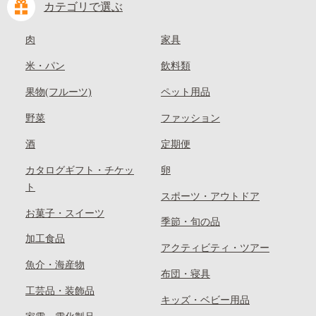
カテゴリで選ぶ
肉
家具
米・パン
飲料類
果物(フルーツ)
ペット用品
野菜
ファッション
酒
定期便
カタログギフト・チケッ
卵
ト
スポーツ・アウトドア
お菓子・スイーツ
季節・旬の品
加工食品
アクティビティ・ツアー
魚介・海産物
布団・寝具
工芸品・装飾品
キッズ・ベビー用品