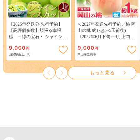
【2026年発送分 先行予約】
＼2027年発送先行予約／桃 岡
【高評価多数】頬張る幸福
山の桃 約1kg(3~5玉前後)
感 ～緑の宝石・ シャインマ
《2027年6月下旬～9月上旬頃
スカット ～ １ｋｇ以上（２～
出荷》 ご家庭用 訳あり 白桃
9,000
9,000
円
円
３房） フルーツ 山梨県産 果
岡山 はくとう スイーツ フル
山梨県富士川町
岡山県笠岡市
物 くだもの シャイン マスカ
ーツ 果物 デザート 旬 モモ も
ット ぶどう ブドウ 葡萄 大粒
も 先行予約 送料無料 果物 岡
種なし 先行予約 富士川町
山県 笠岡市 清水白桃 白鳳 白
もっと見る
10000円 一万円 9000円 九千円
麗 クール便---
kasaoka_zsy_419_100---