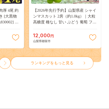
肉厚 4尾 約
【2026年先行予約】山梨県産 シャイ
付き [大黒物
ンマスカット 2房（約1.0kg）｜大粒
30002] 不
高糖度 種なし 甘い ぶどう 葡萄 フル
 unagi
ーツ 果物 産地直送 贈答用 送料無料
焼き かば焼
JX003
12,000
円
13000
山梨県都留市
ランキングをもっと見る