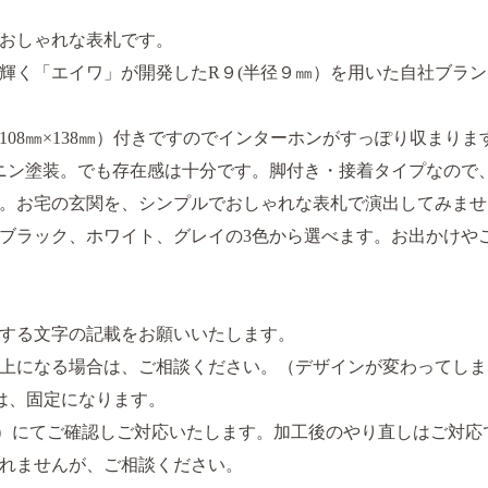
おしゃれな表札です。
く「エイワ」が開発したR９(半径９㎜）を用いた自社ブランド（r
08㎜×138㎜）付きですのでインターホンがすっぽり収まりま
ニン塗装。でも存在感は十分です。脚付き・接着タイプなので
。お宅の玄関を、シンプルでおしゃれな表札で演出してみませ
ブラック、ホワイト、グレイの3色から選べます。お出かけや
する文字の記載をお願いいたします。
上になる場合は、ご相談ください。（デザインが変わってしま
ては、固定になります。
文字）にてご確認しご対応いたします。加工後のやり直しはご対応
れませんが、ご相談ください。