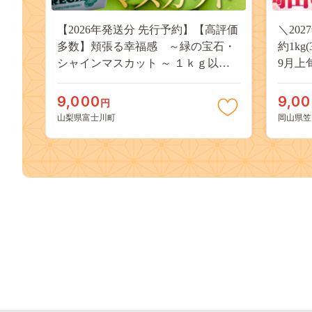
【2026年発送分 先行予約】【高評価
＼20
多数】頬張る幸福感 ～緑の宝石・
約1kg
シャインマスカット ～ １ｋｇ以上
9月上
（２～３房） フルーツ 山梨県産 果
桃 岡
物 くだもの シャイン マスカット ぶ
果物 
9,000
9,0
円
どう ブドウ 葡萄 大粒 種なし 先行予
送料無
山梨県富士川町
岡山県笠
約 富士川町 10000円 一万円 9000円
桃 白鳳
九千円
kasaok