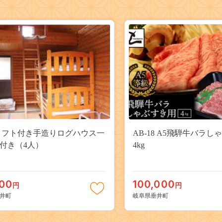
b ロフト付き手造りログハウス一
AB-18 A5飛騨牛バラし
付き（4人）
4kg
000
100,000
円
円
井町
岐阜県垂井町